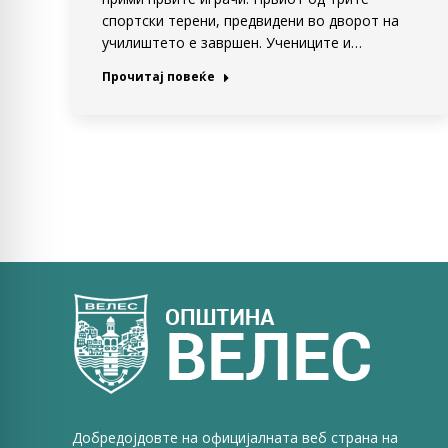
спортски терени, предвидени во дворот на
училиштето е завршен. Учениците и…
Прочитај повеќе
Добредојдовте на официјалната веб страна на