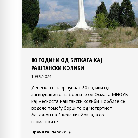
80 ГОДИНИ ОД БИТКАТА КАЈ
РАШТАНСКИ КОЛИБИ
10/09/2024
Денеска се навршуваат 80 години од
загинувањето на борците од Осмата МНОУБ
кај месноста Раштански колиби. Борбите се
воделе помеѓу борците од Четвртиот
батаљон на 8 велешка бригада со
германските…
Прочитај повеќе