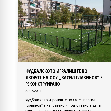
ФУДБАЛСКОТО ИГРАЛИШТЕ ВО
ДВОРОТ НА ООУ „ВАСИЛ ГЛАВИНОВ“ Е
РЕКОНСТРУИРАНО
23/08/2024
Фудбалското игралиште во ООУ „Вассил
Главинов“ е направено и подготвено е да ги
прими првите играчи. Првиот од трите