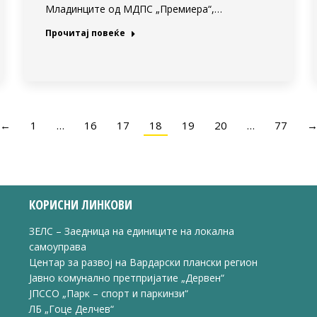
Младинците од МДПС „Премиера“,…
Прочитај повеќе
←
1
…
16
17
18
19
20
…
77
КОРИСНИ ЛИНКОВИ
ЗЕЛС – Заедница на единиците на локална
самоуправа
Центар за развој на Вардарски плански регион
Јавно комунално претпријатие „Дервен“
ЈПССО „Парк – спорт и паркинзи“
ЛБ „Гоце Делчев“