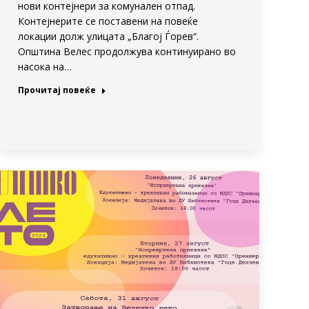
нови контејнери за комунален отпад.
Контејнерите се поставени на повеќе
локации долж улицата „Благој Ѓорев“.
Општина Велес продолжува континуирано во
насока на…
Прочитај повеќе