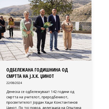
ОДБЕЛЕЖАНА ГОДИШНИНА ОД
СМРТТА НА Ј.Х.К. ЏИНОТ
22/08/2024
Денеска се одбележуваат 142 години од
смртта на учителот, преродбеникот,
просветителот Јордан Хаџи Константинов
Џинот. По тој повод, делегација на Општина