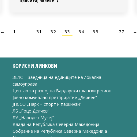
Прочитај повеќе
←
1
…
31
32
33
34
35
…
77
КОРИСНИ ЛИНКОВИ
ЗЕЛС – Заедница на единиците на локална
самоуправа
Центар за развој на Вардарски плански регион
Јавно комунално претпријатие „Дервен“
ЈПССО „Парк – спорт и паркинзи“
ЛБ „Гоце Делчев“
ЛУ „Народен Музеј“
Влада на Република Северна Македонија
Собрание на Република Северна Македонија