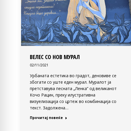
ВЕЛЕС СО НОВ МУРАЛ
02/11/2021
Урбаната естетика во градот, деновиве се
збогати со уште еден мурал. Муралот ја
претставува песната „Ленка” од великанот
Кочо Рацин, преку илустративна
визуелизација со цртеж во комбинација со
текст. Задолжена…
Прочитај повеќе