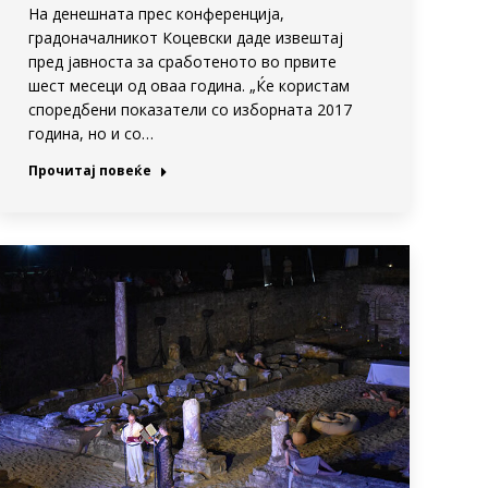
На денешната прес конференција,
градоначалникот Коцевски даде извештај
пред јавноста за сработеното во првите
шест месеци од оваа година. „Ќе користам
споредбени показатели со изборната 2017
година, но и со…
Прочитај повеќе