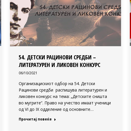
54. ДЕТСКИ РАЦИНОВИ СРЕДБИ –
ЛИТЕРАТУРЕН И ЛИКОВЕН КОНКУРС
06/10/2021
Организацискиот одбор на 54. Детски
Рацинови средби распишува литературeн и
ликовен конкурс на тема: „Детските сништа
во мугрите”. Право на учество имаат ученици
од VI до IX одделение од oсновните…
Прочитај повеќе