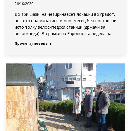
26/10/2020
Во три фази, на четиринаесет локации во градот,
во текот на минатиот и овој месец беа поставени
исто толку велосипедски станици (држачи за
велосипеди). Во рамки на Европската недела на…
Прочитај повеќе