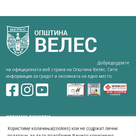
Добредојдовте
на официјалната веб страна на Општина Велес. Сите
информации за градот и околината на едно место.
КОРИСНИ ЛИНКОВИ
Користиме колачиња(cookies) кои не содржат лични
ЗЕЛС – Заедница на единиците на локална самоуправа
Центар за развој на Вардарски плански регион
податоци, за да го подобриме Вашето корисничко