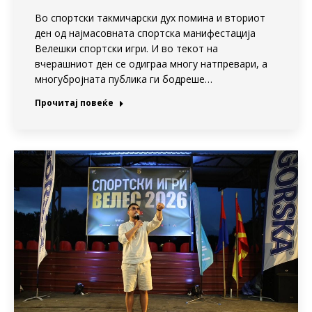
Во спортски такмичарски дух помина и вториот
ден од најмасовната спортска манифестација
Велешки спортски игри. И во текот на
вчерашниот ден се одиграа многу натпревари, а
многубројната публика ги бодреше…
Прочитај повеќе