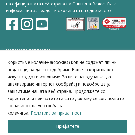
на официјалната веб страна на Општина Велес. Сите
информации за градот и околината на едно место.
КОРИСНИ ЛИНКОВИ
Користиме колачиња(cookies) кои не содржат лични
ЗЕЛС – Заедница на единиците на локална самоуправа
Центар за развој на Вардарски плански регион
податоци, за да го подобриме Вашето корисничко
Јавно комунално претпријатие „Дервен“
искуство, да ги извршиме Вашите нагодувања, да
ЈПССО „Парк – спорт и паркинзи“
анализираме интернет сообраќај и подобро да ја
ЛБ „Гоце Делчев“
заштитиме нашата веб страна. Продолжете со
ЛУ „Народен Музеј“
користење и прифатете ги сите доколку се согласувате
Влада на Република Северна Македонија
со начинот на употреба на
Собрание на Република Северна Македонија
колачиња.
Политика за приватност
Министерство за финансии
Министерство за транспорт
Прифатете
Министерство за локална самоуправа