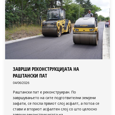
ЗАВРШИ РЕКОНСТРУКЦИЈАТА НА
РАШТАНСКИ ПАТ
04/06/2026
Раштански пат е реконструиран. По
завршувањето на сите подготвителни земјени
зафати, се посла првиот слој асфалт, а потоа се
стави и вториот асфалтен слој со што целосно
заврши реконструкцијата на…