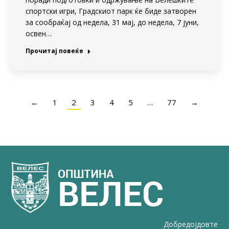
спортски игри, Градскиот парк ќе биде затворен
за сообраќај од недела, 31 мај, до недела, 7 јуни,
освен…
Прочитај повеќе
←
1
2
3
4
5
…
77
→
Добредојдовте