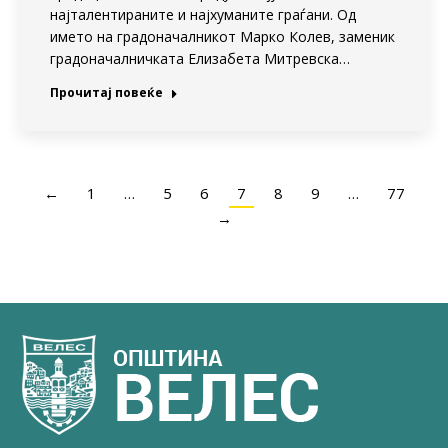
најталентираните и најхуманите граѓани. Од
името на градоначалникот Марко Колев, заменик
градоначалничката Елизабета Митревска…
Прочитај повеќе
←
1
…
5
6
7
8
9
…
77
→