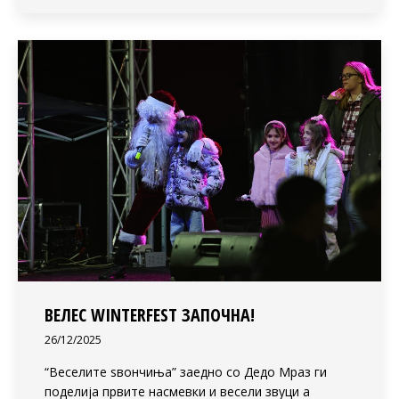
ВЕЛЕС WINTERFEST ЗАПОЧНА!
26/12/2025
“Веселите ѕвончиња” заедно со Дедо Мраз ги
поделија првите насмевки и весели звуци а