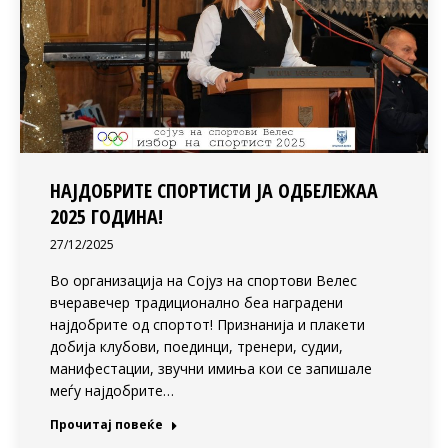
НАЈДОБРИТЕ СПОРТИСТИ ЈА ОДБЕЛЕЖАА
2025 ГОДИНА!
27/12/2025
Во организација на Сојуз на спортови Велес
вчеравечер традиционално беа наградени
најдобрите од спортот! Признанија и плакети
добија клубови, поединци, тренери, судии,
манифестации, звучни имиња кои се запишале
меѓу најдобрите…
Прочитај повеќе