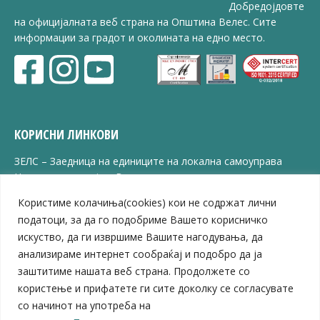
Добредојдовте
на официјалната веб страна на Општина Велес. Сите
информации за градот и околината на едно место.
КОРИСНИ ЛИНКОВИ
ЗЕЛС – Заедница на единиците на локална самоуправа
Центар за развој на Вардарски плански регион
Јавно комунално претпријатие „Дервен“
Користиме колачиња(cookies) кои не содржат лични
ЈПССО „Парк – спорт и паркинзи“
податоци, за да го подобриме Вашето корисничко
ЛБ „Гоце Делчев“
искуство, да ги извршиме Вашите нагодувања, да
ЛУ „Народен Музеј“
анализираме интернет сообраќај и подобро да ја
Влада на Република Северна Македонија
заштитиме нашата веб страна. Продолжете со
Собрание на Република Северна Македонија
Министерство за финансии
користење и прифатете ги сите доколку се согласувате
Министерство за транспорт
со начинот на употреба на
Министерство за локална самоуправа