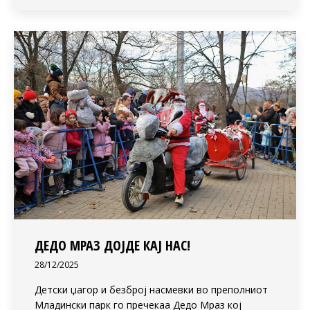
ДЕДО МРАЗ ДОЈДЕ КАЈ НАС!
28/12/2025
Детски џагор и безброј насмевки во преполниот
Младински парк го пречекаа Дедо Мраз кој