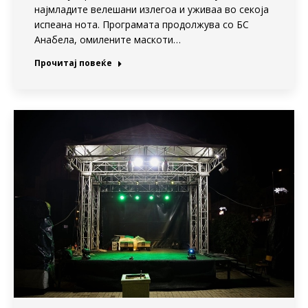
најмладите велешани излегоа и уживаа во секоја
испеана нота. Програмата продолжува со БС
Анабела, омилените маскоти…
Прочитај повеќе