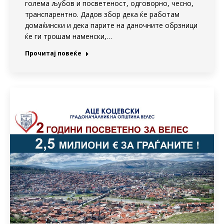
голема љубов и посветеност, одговорно, чесно,
транспарентно. Дадов збор дека ќе работам
домаќински и дека парите на даночните обрзници
ќе ги трошам наменски,…
Прочитај повеќе