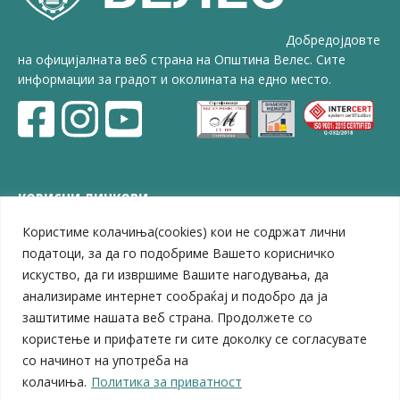
Добредојдовте
на официјалната веб страна на Општина Велес. Сите
информации за градот и околината на едно место.
КОРИСНИ ЛИНКОВИ
Користиме колачиња(cookies) кои не содржат лични
ЗЕЛС – Заедница на единиците на локална самоуправа
Центар за развој на Вардарски плански регион
податоци, за да го подобриме Вашето корисничко
Јавно комунално претпријатие „Дервен“
искуство, да ги извршиме Вашите нагодувања, да
ЈПССО „Парк – спорт и паркинзи“
анализираме интернет сообраќај и подобро да ја
ЛБ „Гоце Делчев“
заштитиме нашата веб страна. Продолжете со
ЛУ „Народен Музеј“
користење и прифатете ги сите доколку се согласувате
Влада на Република Северна Македонија
со начинот на употреба на
Собрание на Република Северна Македонија
колачиња.
Политика за приватност
Министерство за финансии