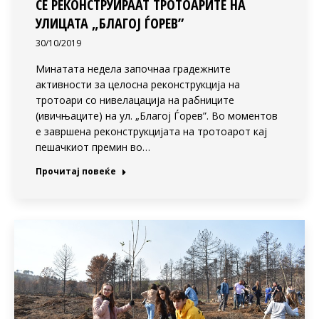
СЕ РЕКОНСТРУИРААТ ТРОТОАРИТЕ НА
УЛИЦАТА „БЛАГОЈ ЃОРЕВ”
30/10/2019
Минатата недела започнаа градежните
активности за целосна реконструкција на
тротоари со нивелацација на рабниците
(ивичњаците) на ул. „Благој Ѓорев”. Во моментов
е завршена реконструкцијата на тротоарот кај
пешачкиот премин во…
Прочитај повеќе