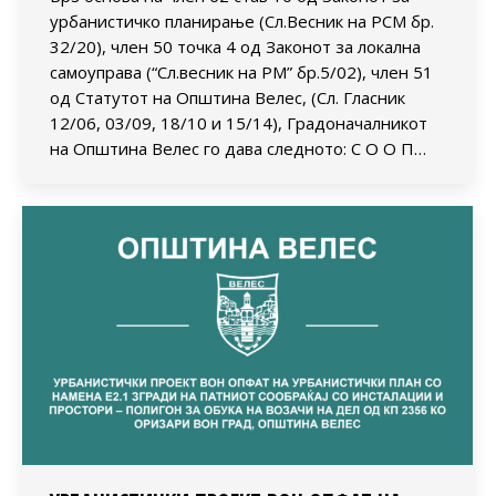
урбанистичко планирање (Сл.Весник на РСМ бр.
32/20), член 50 точка 4 од Законот за локална
самоуправа (“Сл.весник на РМ” бр.5/02), член 51
од Статутот на Општина Велес, (Сл. Гласник
12/06, 03/09, 18/10 и 15/14), Градоначалникот
на Општина Велес го дава следното: С О О П…