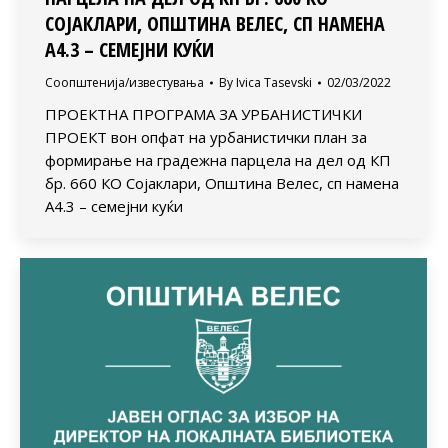
СОЈАКЛАРИ, ОПШТИНА ВЕЛЕС, СП НАМЕНА
А4.3 – СЕМЕЈНИ КУЌИ
Соопштенија/известувања
By
Ivica Tasevski
02/03/2022
ПРОЕКТНА ПРОГРАМА ЗА УРБАНИСТИЧКИ
ПРОЕКТ вон опфат на урбанистички план за
формирање на градежна парцела на дел од КП
бр. 660 КО Сојаклари, Општина Велес, сп намена
А4.3 – семејни куќи