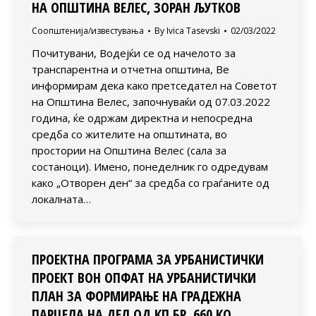
НА ОПШТИНА ВЕЛЕС, ЗОРАН ЉУТКОВ
Соопштенија/известувања
By
Ivica Tasevski
02/03/2022
Почитувани, Водејќи се од начелото за
транспарентна и отчетна општина, Ве
информирам дека како претседател на Советот
на Општина Велес, започнуваќи од 07.03.2022
година, ќе одржам директна и непосредна
средба со жителите на општината, во
простории на Општина Велес (сала за
состаноци). Имено, понеделник го одредувам
како „Отворен ден“ за средба со граѓаните од
локалната…
ПРОЕКТНА ПРОГРАМА ЗА УРБАНИСТИЧКИ
ПРОЕКТ ВОН ОПФАТ НА УРБАНИСТИЧКИ
ПЛАН ЗА ФОРМИРАЊЕ НА ГРАДЕЖНА
ПАРЦЕЛА НА ДЕЛ ОД КП БР. 660 КО