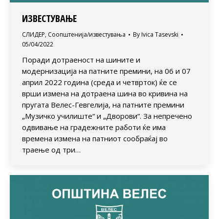
ИЗВЕСТУВАЊЕ
СЛИДЕР
,
Соопштенија/известувања
By
Ivica Tasevski
05/04/2022
Поради дотраеност на шините и
модернизација на патните премини, на 06 и 07
април 2022 година (среда и четврток) ќе се
врши измена на дотраена шина во кривина на
пругата Велес-Гевгелија, на патните премини
„Музичко училиште“ и „Дворови“. За непречено
одвивање на градежните работи ќе има
времена измена на патниот сообраќај во
траење од три…