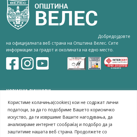
Добредојдовте
на официјалната веб страна на Општина Велес. Сите
информации за градот и околината на едно место.
КОРИСНИ ЛИНКОВИ
Користиме колачиња(cookies) кои не содржат лични
ЗЕЛС – Заедница на единиците на локална самоуправа
Центар за развој на Вардарски плански регион
податоци, за да го подобриме Вашето корисничко
Јавно комунално претпријатие „Дервен“
искуство, да ги извршиме Вашите нагодувања, да
ЈПССО „Парк – спорт и паркинзи“
анализираме интернет сообраќај и подобро да ја
ЛБ „Гоце Делчев“
заштитиме нашата веб страна. Продолжете со
ЛУ „Народен Музеј“