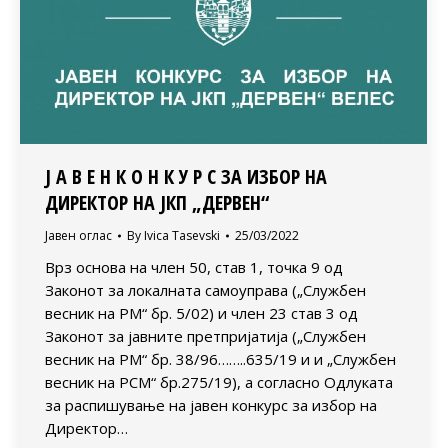
Ј А В Е Н К О Н К У Р С ЗА ИЗБОР НА
ДИРЕКТОР НА ЈКП „ДЕРВЕН“
Јавен оглас
By
Ivica Tasevski
25/03/2022
Врз основа на член 50, став 1, точка 9 од
Законот за локалната самоуправа („Службен
весник на РМ“ бр. 5/02) и член 23 став 3 од
Законот за јавните претпријатија („Службен
весник на РМ“ бр. 38/96……..635/19 и и „Службен
весник на РСМ“ бр.275/19), а согласно Одлуката
за распишување на јавен конкурс за избор на
Директор…