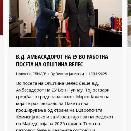
В.Д. АМБАСАДОРОТ НА ЕУ ВО РАБОТНА
ПОСЕТА НА ОПШТИНА ВЕЛЕС
Новости
,
СЛИДЕР
By
Виктор Јаневски
19/11/2025
Во посета на Општина Велес беше в.д.
Амбасадорот на ЕУ Бен Нупнау. Тој оствари
средба со градоначалникот Марко Колев на
која се разговарало за Пакетот за
проширување од страна на Ецвропската
Комисија како и за Извештајот за напредокот
на Македонија за 2025 година. Тема на
разговор биле и реалните состојби и