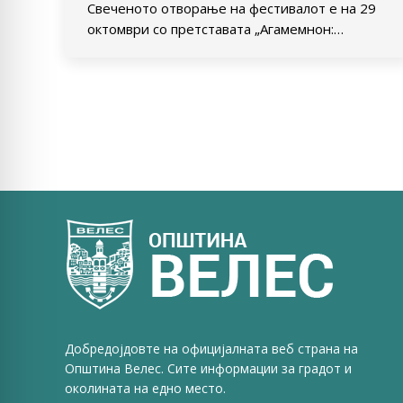
Свеченото отворање на фестивалот е на 29
октомври со претставата „Агамемнон:…
Добредојдовте на официјалната веб страна на
Општина Велес. Сите информации за градот и
околината на едно место.