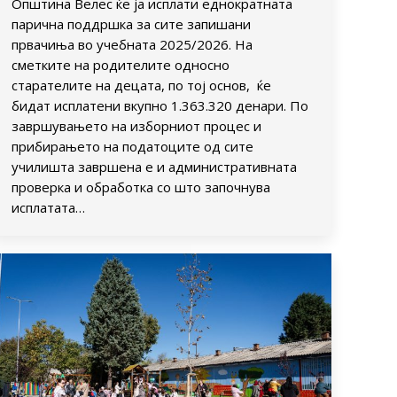
Општина Велес ќе ја исплати еднократната
парична поддршка за сите запишани
првачиња во учебната 2025/2026. На
сметките на родителите односно
старателите на децата, по тој основ, ќе
бидат исплатени вкупно 1.363.320 денари. По
завршувањето на изборниот процес и
прибирањето на податоците од сите
училишта завршена е и административната
проверка и обработка со што започнува
исплатата…