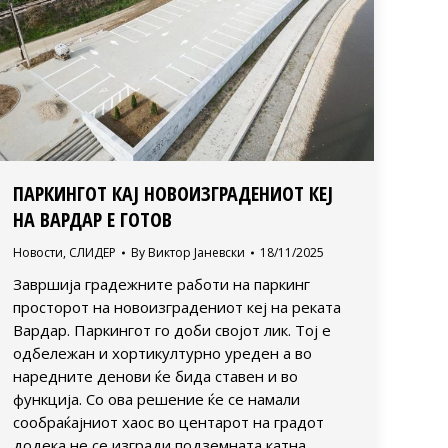
ПАРКИНГОТ КАЈ НОВОИЗГРАДЕНИОТ КЕЈ
НА ВАРДАР Е ГОТОВ
Новости
,
СЛИДЕР
By
Виктор Јаневски
18/11/2025
Завршија градежните работи на паркинг
просторот на новоизградениот кеј на реката
Вардар. Паркингот го доби својот лик. Тој е
одбележан и хортикултурно уреден а во
наредните денови ќе бида ставен и во
функција. Со ова решение ќе се намали
сообраќајниот хаос во центарот на градот
додека не се изгради подземната катна