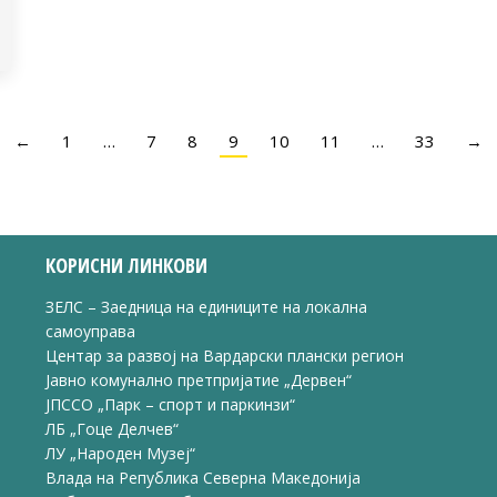
←
1
…
7
8
9
10
11
…
33
→
КОРИСНИ ЛИНКОВИ
ЗЕЛС – Заедница на единиците на локална
самоуправа
Центар за развој на Вардарски плански регион
Јавно комунално претпријатие „Дервен“
ЈПССО „Парк – спорт и паркинзи“
ЛБ „Гоце Делчев“
ЛУ „Народен Музеј“
Влада на Република Северна Македонија