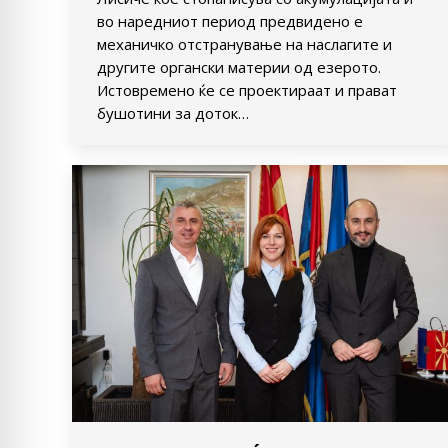
во наредниот период предвидено е
механичко отстранување на наслагите и
другите органски материи од езерото.
Истовремено ќе се проектираат и прават
бушотини за доток…