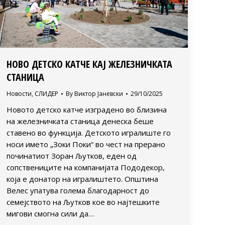
НОВО ДЕТСКО КАТЧЕ КАЈ ЖЕЛЕЗНИЧКАТА
СТАНИЦА
Новости
,
СЛИДЕР
By
Виктор Јаневски
29/10/2025
Новото детско катче изградено во близина
на железничката станица денеска беше
ставено во функција. Детското игралиште го
носи името „Зоки Поки“ во чест на прерано
починатиот Зоран Љутков, еден од
сопствениците на компанијата Пододекор,
која е донатор на игралиштето. Општина
Велес упатува голема благодарност до
семејството на Љутков кое во најтешките
мигови смогна сили да…