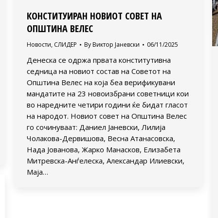
КОНСТИТУИРАН НОВИОТ СОВЕТ НА
ОПШТИНА ВЕЛЕС
Новости
,
СЛИДЕР
By
Виктор Јаневски
06/11/2025
Денеска се одржа првата конститутивна
седница на новиот состав на Советот на
Општина Велес на која беа верификувани
мандатите на 23 новоизбрани советници кои
во наредните четири години ќе бидат гласот
на народот. Новиот совет на Општина Велес
го сочинуваат: Даниел Јаневски, Лилија
Чолакова-Дервишова, Весна Атанасовска,
Нада Јованова, Жарко Манасков, Елизабета
Митревска-Анѓелеска, Александар Илиевски,
Маја…