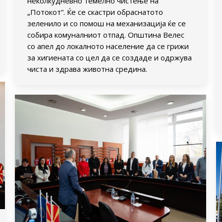
неколкудневно темелно чистење на
„Потокот“. Ќе се скастри обраснатото
зеленило и со помош на механизација ќе се
собира комуналниот отпад. Општина Велес
со апел до локалното население да се грижи
за хигиената со цел да се создаде и одржува
чиста и здрава животна средина.