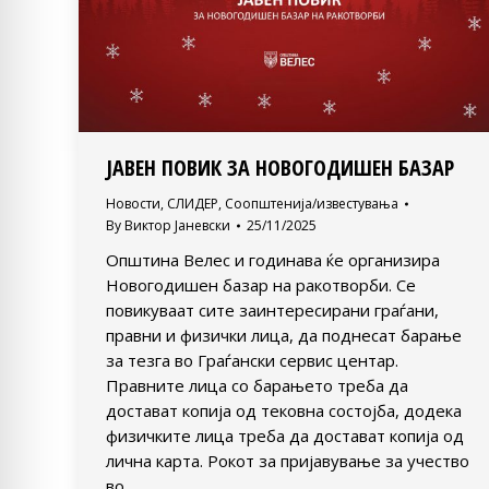
ЈАВЕН ПОВИК ЗА НОВОГОДИШЕН БАЗАР
Новости
,
СЛИДЕР
,
Соопштенија/известувања
By
Виктор Јаневски
25/11/2025
Општина Велес и годинава ќе организира
Новогодишен базар на ракотворби. Се
повикуваат сите заинтересирани граѓани,
правни и физички лица, да поднесат барање
за тезга во Граѓански сервис центар.
Правните лица со барањето треба да
достават копија од тековна состојба, додека
физичките лица треба да достават копија од
лична карта. Рокот за пријавување за учество
во…