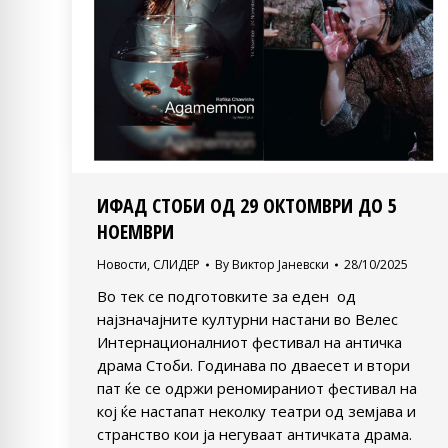
ИФАД СТОБИ ОД 29 ОКТОМВРИ ДО 5
НОЕМВРИ
Новости
,
СЛИДЕР
By
Виктор Јаневски
28/10/2025
Во тек се подготовките за еден од
најзначајните културни настани во Велес
Интернационалниот фестивал на античка
драма Стоби. Годинава по дваесет и втори
пат ќе се одржи реномираниот фестивал на
кој ќе настапат неколку театри од земјава и
странство кои ја негуваат античката драма.