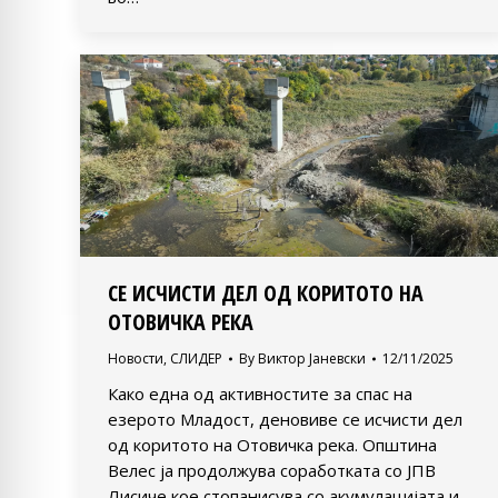
СЕ ИСЧИСТИ ДЕЛ ОД КОРИТОТО НА
ОТОВИЧКА РЕКА
Новости
,
СЛИДЕР
By
Виктор Јаневски
12/11/2025
Како една од активностите за спас на
езерото Младост, деновиве се исчисти дел
од коритото на Отовичка река. Општина
Велес ја продолжува соработката со ЈПВ
Лисиче кое стопанисува со акумулацијата и