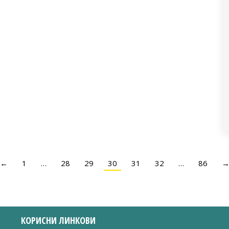
←
1
…
28
29
30
31
32
…
86
КОРИСНИ ЛИНКОВИ