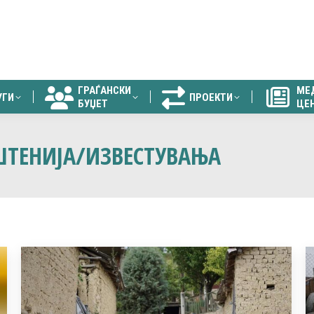
ГРАЃАНСКИ
МЕ
УГИ
ПРОЕКТИ
БУЏЕТ
ЦЕ
ГРАЃАНСКИ
МЕ
УГИ
ПРОЕКТИ
БУЏЕТ
ЦЕ
ТЕНИЈА/ИЗВЕСТУВАЊА