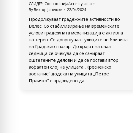
СЛИДЕР
,
Соопштенија/известувања
By
Виктор Јаневски
22/04/2024
Продолжуваат градежните активности во
Велес. Со стабилизирање на временските
услови градежната механизација е активна
на терен. Се довршуваат улиците во близина
на Градскиот пазар. До крајот на оваа
седмица се очекува да се санираат
оштетените делови и да се постави втор
асфалтен слој на улицата „Кресненско
востание“ додека на улицата „Петре
Прличко“ е прдвидено да…