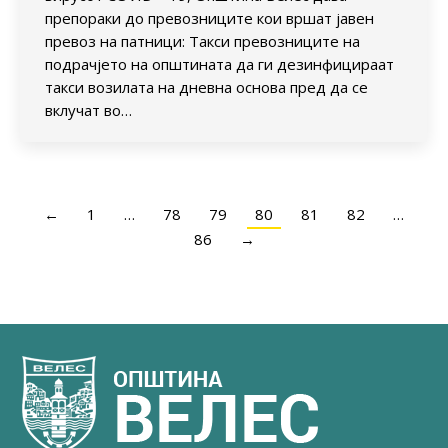
препораки до превозниците кои вршат јавен
превоз на патници: Такси превозниците на
подрачјето на општината да ги дезинфицираат
такси возилата на дневна основа пред да се
вклучат во…
←
1
…
78
79
80
81
82
…
86
→