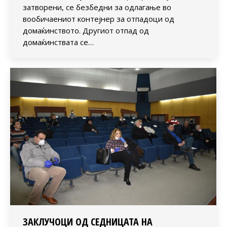
затворени, се безбедни за одлагање во
вообичаениот контејнер за отпадоци од
домаќинството. Другиот отпад од
домаќинствата се…
ЗАКЛУЧОЦИ ОД СЕДНИЦАТА НА