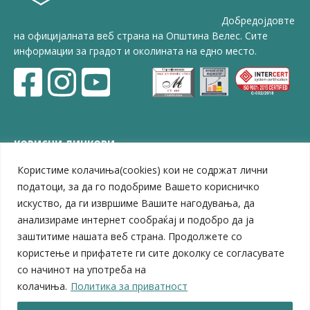
Добредојдовте
на официјалната веб страна на Општина Велес. Сите
информации за градот и околината на едно место.
КОРИСНИ ЛИНКОВИ
Користиме колачиња(cookies) кои не содржат лични
ЗЕЛС – Заедница на единиците на локална самоуправа
Центар за развој на Вардарски плански регион
податоци, за да го подобриме Вашето корисничко
Јавно комунално претпријатие „Дервен“
искуство, да ги извршиме Вашите нагодувања, да
ЈПССО „Парк – спорт и паркинзи“
анализираме интернет сообраќај и подобро да ја
ЛБ „Гоце Делчев“
заштитиме нашата веб страна. Продолжете со
ЛУ „Народен Музеј“
користење и прифатете ги сите доколку се согласувате
Влада на Република Северна Македонија
со начинот на употреба на
Собрание на Република Северна Македонија
колачиња.
Политика за приватност
Министерство за финансии
Министерство за транспорт