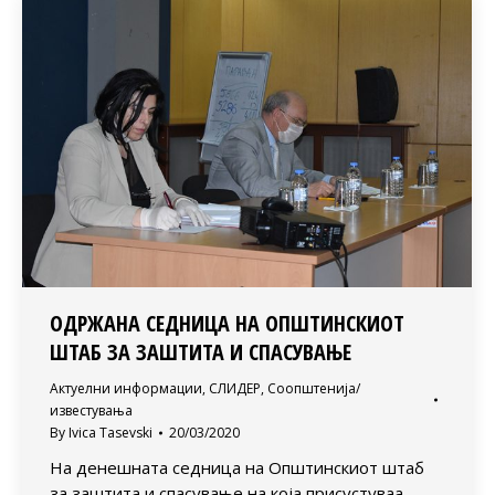
ОДРЖАНА СЕДНИЦА НА ОПШТИНСКИОТ
ШТАБ ЗА ЗАШТИТА И СПАСУВАЊЕ
Актуелни информации
,
СЛИДЕР
,
Соопштенија/
известувања
By
Ivica Tasevski
20/03/2020
На денешната седница на Општинскиот штаб
за заштита и спасување на која присустуваа