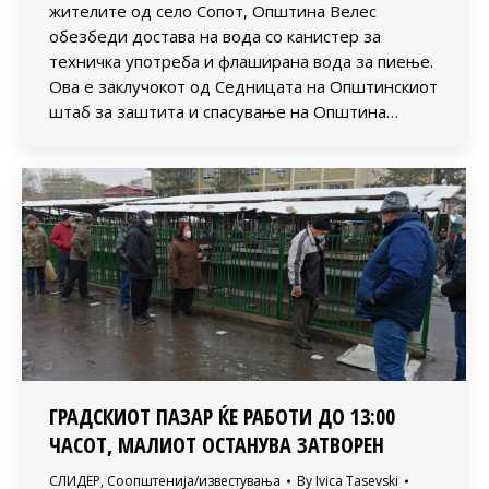
жителите од село Сопот, Општина Велес
обезбеди достава на вода со канистер за
техничка употреба и флаширана вода за пиење.
Ова е заклучокот од Седницата на Општинскиот
штаб за заштита и спасување на Општина…
ГРАДСКИОТ ПАЗАР ЌЕ РАБОТИ ДО 13:00
ЧАСОТ, МАЛИОТ ОСТАНУВА ЗАТВОРЕН
СЛИДЕР
,
Соопштенија/известувања
By
Ivica Tasevski