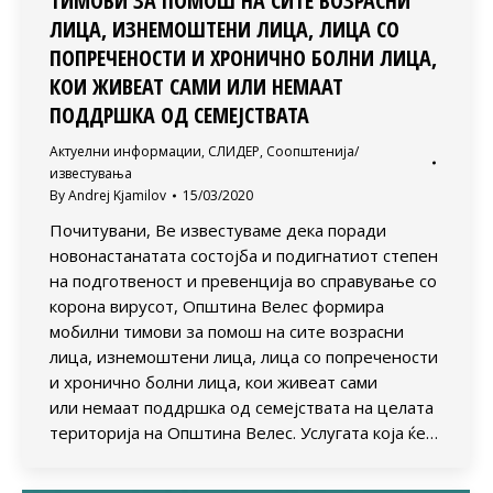
ТИМОВИ ЗА ПОМОШ НА СИТЕ ВОЗРАСНИ
ЛИЦА, ИЗНЕМОШТЕНИ ЛИЦА, ЛИЦА СО
ПОПРЕЧЕНОСТИ И ХРОНИЧНО БОЛНИ ЛИЦА,
КОИ ЖИВЕАТ САМИ ИЛИ НЕМААТ
ПОДДРШКА ОД СЕМЕЈСТВАТА
Актуелни информации
,
СЛИДЕР
,
Соопштенија/
известувања
By
Andrej Kjamilov
15/03/2020
Почитувани, Ве известуваме дека поради
новонастанатата состојба и подигнатиот степен
на подготвеност и превенција во справување со
корона вирусот, Општина Велес формира
мобилни тимови за помош на сите возрасни
лица, изнемоштени лица, лица со попречености
и хронично болни лица, кои живеат сами
или немаат поддршка од семејствата на целата
територија на Општина Велес. Услугата која ќе…