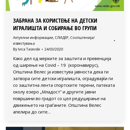
ЗАБРАНА ЗА КОРИСТЕЊЕ НА ДЕТСКИ
ИГРАЛИШТА И СОБИРАЊЕ ВО ГРУПИ
Актуелни информации
,
СЛИДЕР
,
Соопштенија/
известувања
By
Ivica Tasevski
24/03/2020
Како дел од мерките за заштита и превенција
од ширење на Covid – 19 (коронавирус),
Општина Велес ја известува јавноста дека ги
затвора сите детски игралишта, оградувајќи ги
со заштитна лента спортските терени, патеката
околу езеро „Младост” и другите јавни
површини во градот со цел редуцирање на
движењето на граѓаните. Општина Велес
апелира до сите…