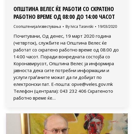
ОПШТИНА ВЕЛЕС ЌЕ РАБОТИ СО СКРАТЕНО
РАБОТНО ВРЕМЕ ОД 08:00 ДО 14:00 ЧАСОТ
Соопштенија/известувања
By
Ivica Tasevski
19/03/2020
Почитувани, Од денес, 19 март 2020 година
(четврток), службите на Општина Велес ќе
работат со скратено работно време од 08:00 до
14:00 часот. Поради вонредната состојба со
Коронавирусот, Општина Велес ја информира
јавноста дека сите потребни информации и
услуги граѓаните можат да ги добијат по
електронски пат. Е-пошта: opve@veles.gov.mk
Телефон (централа): 043 232 406 Скратеното
работно време ќе…