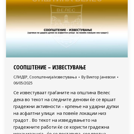
СООПШТЕНИЕ – ИЗВЕСТУВАЊЕ
СЛИДЕР
,
Соопштенија/известувања
By
Виктор Јаневски
06/05/2025
Се известуваат граѓаните на општина Велес
дека во текот на следните денови ќе се вршат
градежни активности – крпење на ударни дупки
на асфалтни улици на повеќе локации низ
градот . Во текот на изведувањето на
градежните работи ќе се користи градежна
механизација , ќе се поставува соодветна