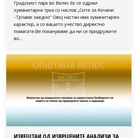
Градскиот парк во Велес ќе се одржи
хуманитарна трка со наслов „Сите за Кочани
-Трчаме заедно“ Овој настан има хуманитарен
карактер, а со вашето учество директно
помагате.Ве покануваме да ни се придружите
во…
ИЗВЕШТАИ ОД ИЗВРШЕНИТЕ АНАЛИЗИ ЗА