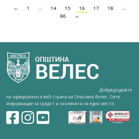
←
1
…
14
15
16
17
18
…
86
→
Добредојдовте
на официјалната веб страна на Општина Велес. Сите
информации за градот и околината на едно место.