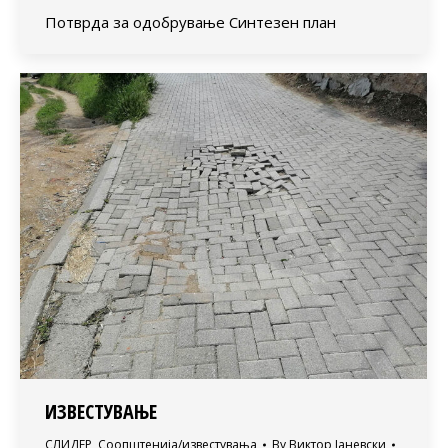
Потврда за одобрување Синтезен план
ИЗВЕСТУВАЊЕ
СЛИДЕР
,
Соопштенија/известувања
By
Виктор Јаневски