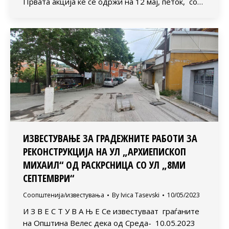
Првата акција ќе се одржи на 12 мај, петок, со…
ИЗВЕСТУВАЊЕ ЗА ГРАДЕЖНИТЕ РАБОТИ ЗА
РЕКОНСТРУКЦИЈА НА УЛ „АРХИЕПИСКОП
МИХАИЛ“ ОД РАСКРСНИЦА СО УЛ „8МИ
СЕПТЕМВРИ“
Соопштенија/известувања
By
Ivica Tasevski
10/05/2023
И З В Е С Т У В А Њ Е Се известуваат граѓаните
на Општина Велес дека од Среда- 10.05.2023