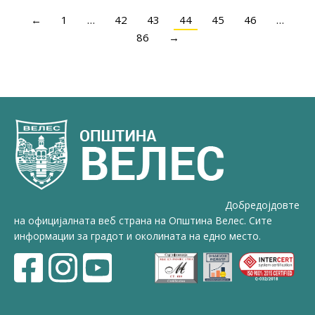
←
1
…
42
43
44
45
46
…
86
→
Добредојдовте
на официјалната веб страна на Општина Велес. Сите
информации за градот и околината на едно место.