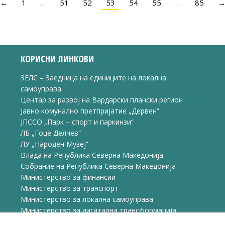
←
1
…
51
52
53
54
55
…
85
КОРИСНИ ЛИНКОВИ
ЗЕЛС – Заедница на единиците на локална
самоуправа
Центар за развој на Вардарски плански регион
Јавно комунално претпријатие „Дервен“
ЈПССО „Парк – спорт и паркинзи“
ЛБ „Гоце Делчев“
ЛУ „Народен Музеј“
Влада на Република Северна Македонија
Собрание на Република Северна Македонија
Министерство за финансии
Министерство за транспорт
Министерство за локална самоуправа
Министерство за дигитална трансформација
Министерство за јавна администрација