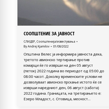
СООПШТЕНИЕ ЗА ЈАВНОСТ
СЛИДЕР
,
Соопштенија/известувања
By
Andrej Kjamilov
01/08/2022
Општина Велес ја информира јавноста дека,
третото авионско тертирање против
комарци ќе го изврши на ден 05 август
(петок) 2022 година во периодот од 05:00 до
08:00 часот. Доколку временските услови не
дозволуваат авионско прскање истото ќе се
изврши наредниот ден, 06 август (сабота)
2022 година. Границата, на третирањето е:
Езеро Младост, с. Отовица, месност…