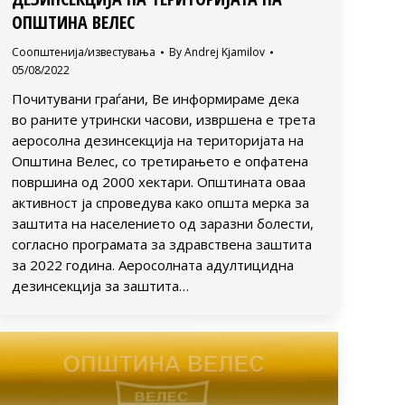
ОПШТИНА ВЕЛЕС
Соопштенија/известувања
By
Andrej Kjamilov
05/08/2022
Почитувани граѓани, Ве информираме дека
во раните утрински часови, извршена е трета
аеросолна дезинсекција на територијата на
Општина Велес, со третирањето е опфатена
површина од 2000 хектари. Општината оваа
активност ја спроведува како општа мерка за
заштита на населението од заразни болести,
согласно програмата за здравствена заштита
за 2022 година. Аеросолната адултицидна
дезинсекција за заштита…