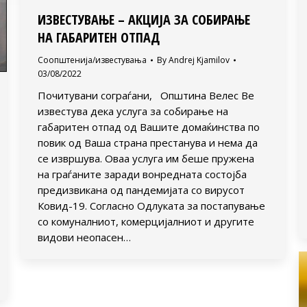
ИЗВЕСТУВАЊЕ – АКЦИЈА ЗА СОБИРАЊЕ
НА ГАБАРИТЕН ОТПАД
Соопштенија/известувања
By
Andrej Kjamilov
03/08/2022
Почитувани сограѓани, Општина Велес Ве
известува дека услуга за собирање на
габаритен отпад од Вашите домаќинства по
повик од Ваша страна престанува и нема да
се извршува. Оваа услуга им беше пружена
на граѓаните заради вонредната состојба
предизвикана од пандемијата со вирусот
Ковид-19. Согласно Одлуката за постапување
со комуналниот, комерцијалниот и другите
видови неопасен…