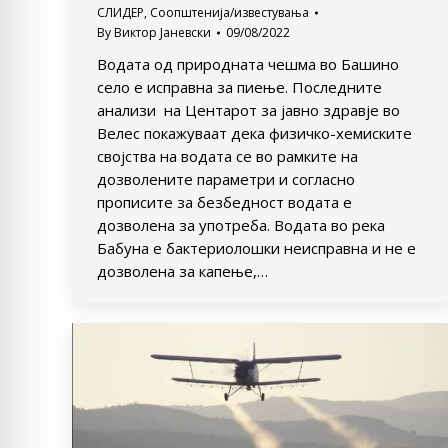
СЛИДЕР
,
Соопштенија/известувања
By
Виктор Јаневски
09/08/2022
Водата од природната чешма во Башино
село е исправна за пиење. Последните
анализи на Центарот за јавно здравје во
Велес покажуваат дека физичко-хемиските
својства на водата се во рамките на
дозволените параметри и согласно
прописите за безбедност водата е
дозволена за употреба. Водата во река
Бабуна е бактериолошки неисправна и не е
дозволена за капење,…