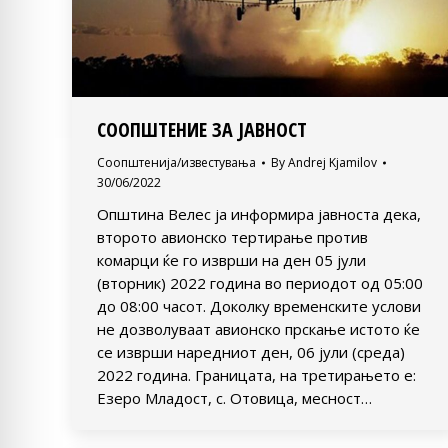
СООПШТЕНИЕ ЗА ЈАВНОСТ
Соопштенија/известувања
By
Andrej Kjamilov
30/06/2022
Општина Велес ја информира јавноста дека,
второто авионско тертирање против
комарци ќе го изврши на ден 05 јули
(вторник) 2022 година во периодот од 05:00
до 08:00 часот. Доколку временските услови
не дозволуваат авионско прскање истото ќе
се изврши наредниот ден, 06 јули (среда)
2022 година. Границата, на третирањето е:
Езеро Младост, с. Отовица, месност…