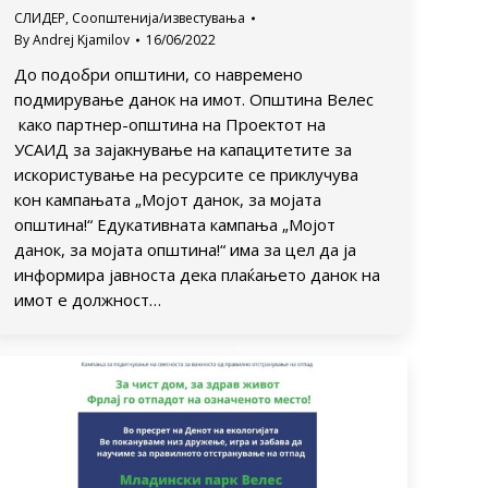
СЛИДЕР
,
Соопштенија/известувања
By
Andrej Kjamilov
16/06/2022
До подобри општини, со навремено
подмирување данок на имот. Општина Велес
како партнер-општина на Проектот на
УСАИД за зајакнување на капацитетите за
искористување на ресурсите се приклучува
кон кампањата „Мојот данок, за мојата
општина!“ Едукативната кампања „Мојот
данок, за мојата општина!“ има за цел да ја
информира јавноста дека плаќањето данок на
имот е должност…