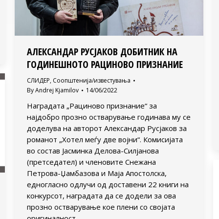
АЛЕКСАНДАР РУСЈАКОВ ДОБИТНИК НА
ГОДИНЕШНОТО РАЦИНОВО ПРИЗНАНИЕ
СЛИДЕР
,
Соопштенија/известувања
By
Andrej Kjamilov
14/06/2022
Наградата „Рациново признание“ за
најдобро прозно остварување годинава му се
доделува на авторот Александар Русјаков за
романот „Хотел меѓу две војни“. Комисијата
во состав Јасминка Делова-Силјанова
(претседател) и членовите Снежана
Петрова-Џамбазова и Маја Апостолска,
едногласно одлучи од доставени 22 книги на
конкурсот, наградата да се додели за ова
прозно остварување кое плени со својата
оригиналност…