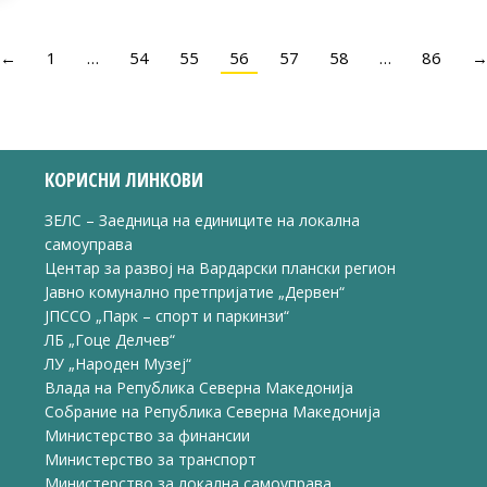
←
1
…
54
55
56
57
58
…
86
КОРИСНИ ЛИНКОВИ
ЗЕЛС – Заедница на единиците на локална
самоуправа
Центар за развој на Вардарски плански регион
Јавно комунално претпријатие „Дервен“
ЈПССО „Парк – спорт и паркинзи“
ЛБ „Гоце Делчев“
ЛУ „Народен Музеј“
Влада на Република Северна Македонија
Собрание на Република Северна Македонија
Министерство за финансии
Министерство за транспорт
Министерство за локална самоуправа