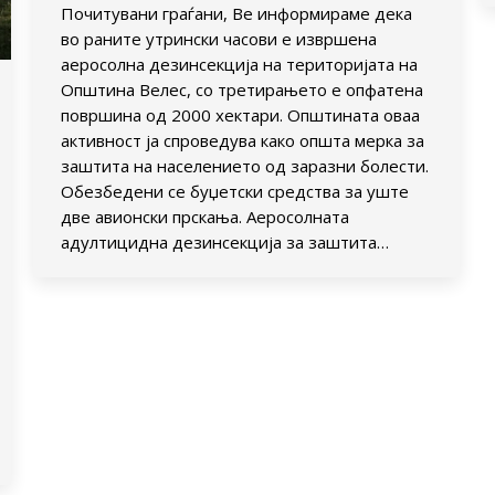
Почитувани граѓани, Ве информираме дека
во раните утрински часови е извршена
аеросолна дезинсекција на територијата на
Општина Велес, со третирањето е опфатена
површина од 2000 хектари. Општината оваа
активност ја спроведува како општа мерка за
заштита на населението од заразни болести.
Обезбедени се буџетски средства за уште
две авионски прскања. Аеросолната
адултицидна дезинсекција за заштита…