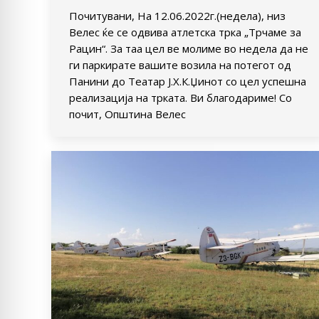
Почитувани, На 12.06.2022г.(недела), низ
Велес ќе се одвива атлетска трка „Трчаме за
Рацин“. За таа цел ве молиме во недела да не
ги паркирате вашите возила на потегот од
Панини до Театар Ј.Х.К.Џинот со цел успешна
реализација на трката. Ви благодариме! Со
почит, Општина Велес