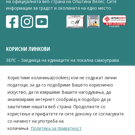
на официјалната веб страна на Општина Велес. Сите
информации за градот и околината на едно место.
КОРИСНИ ЛИНКОВИ
ЗЕЛС – Заедница на единиците на локална самоуправа
Центар за развој на Вардарски плански регион
Јавно комунално претпријатие „Дервен“
Користиме колачиња(cookies) кои не содржат лични
ЈПССО „Парк – спорт и паркинзи“
податоци, за да го подобриме Вашето корисничко
ЛБ „Гоце Делчев“
искуство, да ги извршиме Вашите нагодувања, да
ЛУ „Народен Музеј“
анализираме интернет сообраќај и подобро да ја
Влада на Република Северна Македонија
заштитиме нашата веб страна. Продолжете со
Собрание на Република Северна Македонија
Министерство за финансии
користење и прифатете ги сите доколку се согласувате
Министерство за транспорт
со начинот на употреба на
Министерство за локална самоуправа
колачиња.
Политика за приватност
Министерство за дигитална трансформација