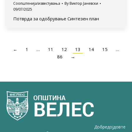
Соопштенија/известувања
By
Виктор Јаневски
09/07/2025
Потврда за одобрување Синтезен план
←
1
…
11
12
13
14
15
…
86
→
Добредојдовте