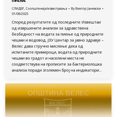
СЛИДЕР
,
Соопштенија/известувања
By
Виктор Јаневски
01/08/2025
Според резултатите од последните Извештаи
од извршените анализи за здравствена
безбедност на водата за пиење од природните
чешми и водовод, ЈЗУ Центар за јавно здравје –
Велес дава стручно мислење дека од
испитаните примероци, водата од природните
чешми во градот и населени места не
соодветствува на прописите за бактериолошка
анализа поради зголемен број на индикатори…