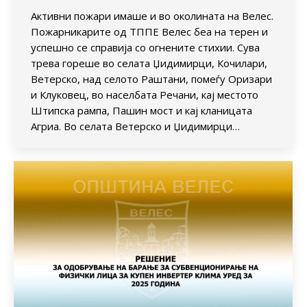
Активни пожари имаше и во околината на Велес.
Пожарникарите од ТППЕ Велес беа на терен и
успешно се справија со огнените стихии. Сува
трева гореше во селата Џидимирци, Кочилари,
Ветерско, над селото Раштани, помеѓу Оризари
и Клуковец, во населбата Речани, кај местото
Штипска рампа, Пашин мост и кај кланицата
Агриа. Во селата Ветерско и Џидимирци…