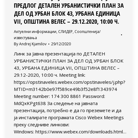
ПРЕДЛОГ ДЕТАЛЕН УРБАНИСТИЧКИ ПЛАН ЗА
ДЕЛ ОД УРБАН БЛОК 43, УРБАНА ЕДИНИЦА
VII, ОПШТИНА ВЕЛЕС – 29.12.2020, 10:00 Ч.
Актуелни информации
,
СЛИДЕР
,
Соопштенија/
известувања
By
Andrej Kjamilov
29/12/2020
Линк за Jавна презентација по ДЕТАЛЕН
УРБАНИСТИЧКИ ПЛАН ЗА ДЕЛ ОД УРБАН БЛОК
43, УРБАНА ЕДИНИЦА VII, ОПШТИНА ВЕЛЕС –
29.12-2020, 10:00 ч. Meeting link:
https://opstinaveles.webex.com/opstinaveles/j.php?
MTID=m3142b0e97f589ce49b3f52e8f1343974
Meeting number: 174 300 8861 Password:
MdQxKPgt638 За следење на јавната
презентација, потребно e да го преземете и да
ја инсталирате програмата Cisco Webex Meetings
преку следниве линкови:
Windows: https://www.webex.com/downloads.html…