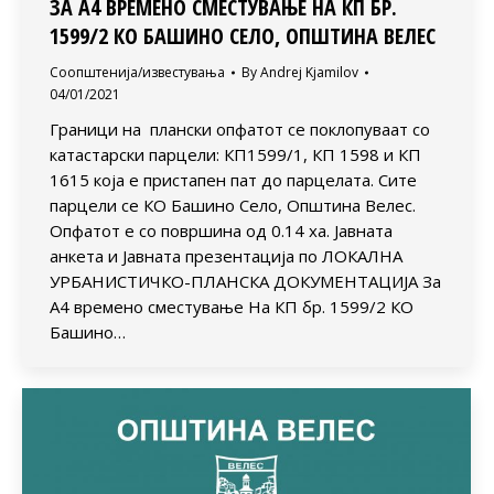
ЗА А4 ВРЕМЕНО СМЕСТУВАЊЕ НА КП БР.
1599/2 КО БАШИНО СЕЛO, ОПШТИНА ВЕЛЕС
Соопштенија/известувања
By
Andrej Kjamilov
04/01/2021
Граници на плански опфатот се поклопуваат со
катастарски парцели: КП1599/1, КП 1598 и КП
1615 која е пристапен пат до парцелата. Сите
парцели се КО Башино Селo, Општина Велес.
Опфатот е со површина од 0.14 ха. Јавната
анкета и Јавната презентација по ЛОКАЛНА
УРБАНИСТИЧКО-ПЛАНСКА ДОКУМЕНТАЦИЈА За
А4 времено сместување На КП бр. 1599/2 КО
Башино…