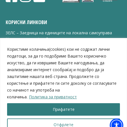
КОРИСНИ ЛИНКОВИ
ЗЕЛС – Заедница на единиците на локална самоуправа
Центар за развој на Вардарски плански регион
Јавно комунално претпријатие „Дервен“
Користиме колачиња(cookies) кои не содржат лични
ЈПССО „Парк – спорт и паркинзи“
податоци, за да го подобриме Вашето корисничко
ЛБ „Гоце Делчев“
искуство, да ги извршиме Вашите нагодувања, да
ЛУ „Народен Музеј“
анализираме интернет сообраќај и подобро да ја
Влада на Република Северна Македонија
заштитиме нашата веб страна. Продолжете со
Собрание на Република Северна Македонија
Министерство за финансии
користење и прифатете ги сите доколку се согласувате
Министерство за транспорт
со начинот на употреба на
Министерство за локална самоуправа
колачиња.
Политика за приватност
Министерство за дигитална трансформација
Министерство за јавна администрација
Прифатете
Министерство за образование и наука
Отфрлете
© 2026 Општина Велес | Сите права се задржани