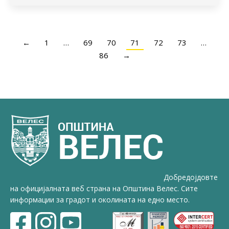
←
1
…
69
70
71
72
73
…
86
→
Добредојдовте
на официјалната веб страна на Општина Велес. Сите
информации за градот и околината на едно место.