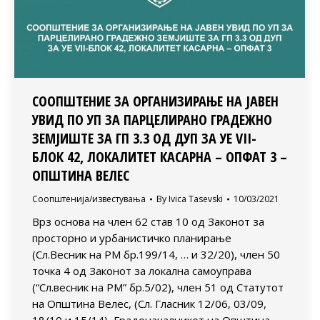
СООПШТЕНИЕ ЗА ОРГАНИЗИРАЊЕ НА ЈАВЕН
УВИД ПО УП ЗА ПАРЦЕЛИРАНО ГРАДЕЖНО
ЗЕМЈИШТЕ ЗА ГП 3.3 ОД ДУП ЗА УЕ VII-
БЛОК 42, ЛОКАЛИТЕТ КАСАРНА – ОПФАТ 3 –
ОПШТИНА ВЕЛЕС
Соопштенија/известувања
By
Ivica Tasevski
10/03/2021
Врз основа на член 62 став 10 од Законот за
просторно и урбанистичко планирање
(Сл.Весник на РМ бр.199/14, … и 32/20), член 50
точка 4 од Законот за локална самоуправа
(“Сл.весник на РМ” бр.5/02), член 51 од Статутот
на Општина Велес, (Сл. Гласник 12/06, 03/09,
18/10 и 15/14), Градоначалникот на Општина