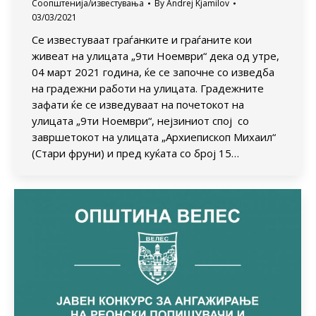
Соопштенија/известувања
By
Andrej Kjamilov
03/03/2021
Се известуваат граѓанките и граѓаните кои
живеат на улицата „9ти Ноември“ дека од утре,
04 март 2021 година, ќе се започне со изведба
на градежни работи на улицата. Градежните
зафати ќе се изведуваат на почетокот на
улицата „9ти Ноември“, нејзиниот спој со
завршетокот на улицата „Архиепископ Михаил“
(Стари фруни) и пред куќата со број 15…