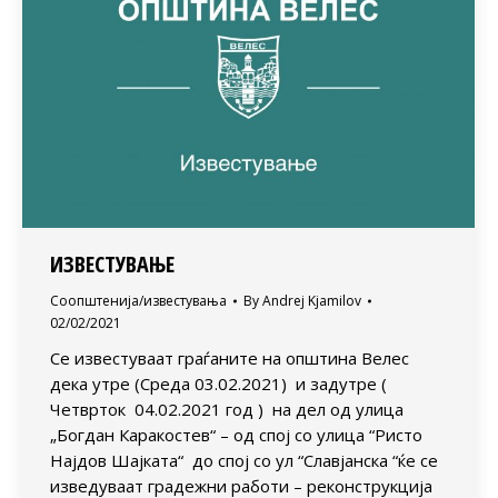
ИЗВЕСТУВАЊЕ
Соопштенија/известувања
By
Andrej Kjamilov
02/02/2021
Се известуваат граѓаните на општина Велес
дека утре (Среда 03.02.2021) и задутре (
Четврток 04.02.2021 год ) на дел од улица
„Богдан Каракостев“ – од спој со улица “Ристо
Најдов Шајката“ до спој со ул “Славјанска “ќе се
изведуваат градежни работи – реконструкција