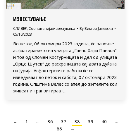
ИЗВЕСТУВАЊЕ
СЛИДЕР
,
Соопштенија/известувања
By
Виктор Јаневски
05/10/2023
Во петок, 06 октомври 2023 година, ќе започне
асфалтирањето на улицата „Ганчо Хаџи Панзов“
и тоа од Спомен Костурницата и дел од улицата
„Орце Шутев“ до раскрсницата кај двата дуќана
на Јурија. Асфалтерските работи ќе се
изведуваат во петок и сабота, 07 октомври 2023
година. Општина Велес со апел до жителите кои
живеат и транзитираат…
←
1
…
36
37
38
39
40
…
86
→