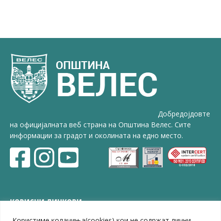
Добредојдовте
на официјалната веб страна на Општина Велес. Сите
информации за градот и околината на едно место.
КОРИСНИ ЛИНКОВИ
Користиме колачиња(cookies) кои не содржат лични
ЗЕЛС – Заедница на единиците на локална самоуправа