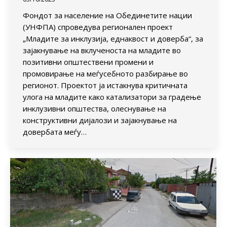
Фондот за население на Обединетите нации
(УНФПА) спроведува регионален проект
„Младите за инклузија, еднаквост и доверба“, за
зајакнување на вклученоста на младите во
позитивни општествени промени и
промовирање на меѓусебното разбирање во
регионот. Проектот ја истакнува критичната
улога на младите како катализатори за градење
инклузивни општества, олеснување на
конструктивни дијалози и зајакнување на
довербата меѓу…