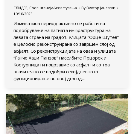
СЛИДЕР
,
Соопштенија/известувања
By
Виктор Јаневски
10/10/2023
Изминатиов период активно се работи на
подобрување на патната инфраструктура на
левата страна на градот. Улицата “Орце Шутев”
е целосно реконструирана со завршен слој од
асфалт. Со реконструкцијата на оваа и улицата
“Ганчо Хаџи Панзов” населбите Прцорек и
Костурница ги поврзавме со асфалт и со тоа
значително се подобри секојдневното
функционирање во овој дел од…