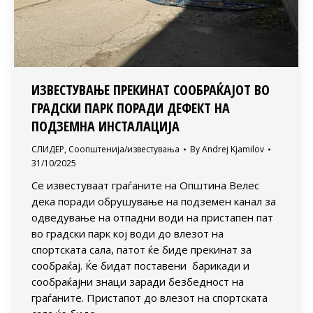
ИЗВЕСТУВАЊЕ ПРЕКИНАТ СООБРАЌАЈОТ ВО
ГРАДСКИ ПАРК ПОРАДИ ДЕФЕКТ НА
ПОДЗЕМНА ИНСТАЛАЦИЈА
СЛИДЕР
,
Соопштенија/известувања
By
Andrej Kjamilov
31/10/2025
Се известуваат граѓаните на Oпштина Велес
дека поради обрушување на подземен канал за
одведување на отпадни води на пристапен пат
во градски парк кој води до влезот на
спортската сала, патот ќе биде прекинат за
сообраќај. Ќе бидат поставени барикади и
сообраќајни знаци заради безбедност на
граѓаните. Пристапот до влезот на спортската