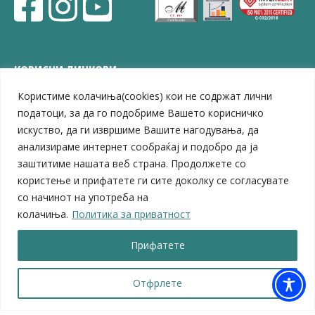
КОРИСНИ ЛИНКОВИ
Користиме колачиња(cookies) кои не содржат лични
ЗЕЛС – Заедница на единиците на локална самоуправа
Центар за развој на Вардарски плански регион
податоци, за да го подобриме Вашето корисничко
Јавно комунално претпријатие „Дервен“
искуство, да ги извршиме Вашите нагодувања, да
ЈПССО „Парк – спорт и паркинзи“
анализираме интернет сообраќај и подобро да ја
ЛБ „Гоце Делчев“
заштитиме нашата веб страна. Продолжете со
ЛУ „Народен Музеј“
користење и прифатете ги сите доколку се согласувате
Влада на Република Северна Македонија
со начинот на употреба на
Собрание на Република Северна Македонија
колачиња.
Политика за приватност
Министерство за финансии
Министерство за транспорт
Прифатете
Министерство за локална самоуправа
Министерство за дигитална трансформација
Министерство за јавна администрација
Отфрлете
Министерство за образование и наука