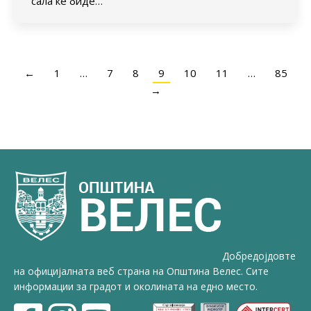
сала ќе биде…
←
1
…
7
8
9
10
11
…
85
→
Добредојдовте
на официјалната веб страна на Општина Велес. Сите
информации за градот и околината на едно место.