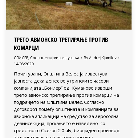
ТРЕТО АВИОНСКО ТРЕТИРАЊЕ ПРОТИВ
КОМАРЦИ
СЛИДЕР
,
Соопштенија/известувања
By
Andrej Kjamilov
14/08/2020
Почитувани, Општина Велес ја известува
јавноста дека денес во утринските часови
компанијата „Бониер” од Куманово изврши
трето авионско третирање против комарци на
подрачјето на Општина Велес. Согласно
договорот помеѓу општината и компанијата за
авионска апликација на средство за аеросолна
дезинсекција, прскањето е изведено со
средството Ciceron 2.0 ulv, биоциден производ
за уништување на летечки инсекти…