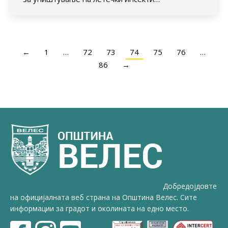
←
1
…
72
73
74
75
76
…
86
→
Добредојдовте
на официјалната веб страна на Општина Велес. Сите
информации за градот и околината на едно место.