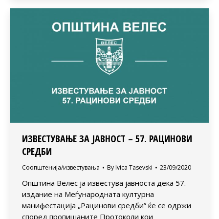
ИЗВЕСТУВАЊЕ ЗА ЈАВНОСТ – 57. РАЦИНОВИ
СРЕДБИ
Соопштенија/известувања
By
Ivica Tasevski
23/09/2020
Општина Велес ја известува јавноста дека 57.
издание на Меѓународната културна
манифестација „Рацинови средби” ќе се одржи
според пропишаните Протоколи кои