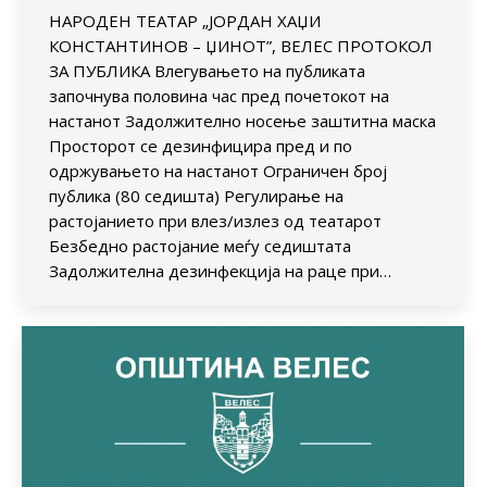
НАРОДЕН ТЕАТАР „ЈОРДАН ХАЏИ
КОНСТАНТИНОВ – ЏИНОТ”, ВЕЛЕС ПРОТОКОЛ
ЗА ПУБЛИКА Влегувањето на публиката
започнува половина час пред почетокот на
настанот Задолжително носење заштитна маска
Просторот се дезинфицира пред и по
одржувањето на настанот Ограничен број
публика (80 седишта) Регулирање на
растојанието при влез/излез од театарот
Безбедно растојание меѓу седиштата
Задолжителна дезинфекција на раце при…