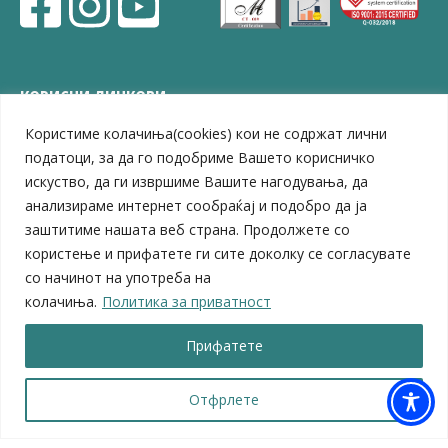
КОРИСНИ ЛИНКОВИ
Користиме колачиња(cookies) кои не содржат лични
ЗЕЛС – Заедница на единиците на локална самоуправа
Центар за развој на Вардарски плански регион
податоци, за да го подобриме Вашето корисничко
Јавно комунално претпријатие „Дервен“
искуство, да ги извршиме Вашите нагодувања, да
ЈПССО „Парк – спорт и паркинзи“
анализираме интернет сообраќај и подобро да ја
ЛБ „Гоце Делчев“
заштитиме нашата веб страна. Продолжете со
ЛУ „Народен Музеј“
користење и прифатете ги сите доколку се согласувате
Влада на Република Северна Македонија
со начинот на употреба на
Собрание на Република Северна Македонија
колачиња.
Политика за приватност
Министерство за финансии
Министерство за транспорт
Прифатете
Министерство за локална самоуправа
Министерство за дигитална трансформација
Министерство за јавна администрација
Отфрлете
Министерство за образование и наука