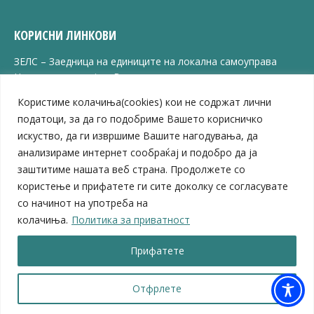
КОРИСНИ ЛИНКОВИ
ЗЕЛС – Заедница на единиците на локална самоуправа
Центар за развој на Вардарски плански регион
Јавно комунално претпријатие „Дервен“
Користиме колачиња(cookies) кои не содржат лични
ЈПССО „Парк – спорт и паркинзи“
податоци, за да го подобриме Вашето корисничко
ЛБ „Гоце Делчев“
искуство, да ги извршиме Вашите нагодувања, да
ЛУ „Народен Музеј“
анализираме интернет сообраќај и подобро да ја
Влада на Република Северна Македонија
заштитиме нашата веб страна. Продолжете со
Собрание на Република Северна Македонија
Министерство за финансии
користење и прифатете ги сите доколку се согласувате
Министерство за транспорт
со начинот на употреба на
Министерство за локална самоуправа
колачиња.
Политика за приватност
Министерство за дигитална трансформација
Министерство за јавна администрација
Прифатете
Министерство за образование и наука
Отфрлете
© 2026 Општина Велес | Сите права се задржани
Мапа на веб-страницата
|
Политика за приватност |
Архива