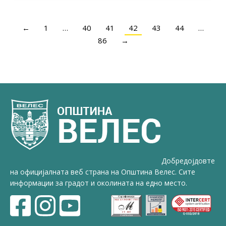
←
1
…
40
41
42
43
44
…
86
→
Добредојдовте
на официјалната веб страна на Општина Велес. Сите
информации за градот и околината на едно место.