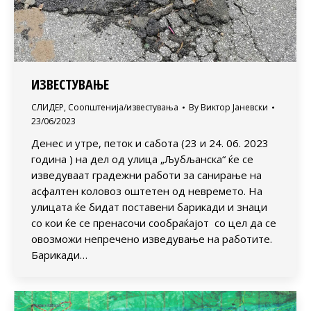
ИЗВЕСТУВАЊЕ
СЛИДЕР
,
Соопштенија/известувања
By
Виктор Јаневски
23/06/2023
Денес и утре, петок и сабота (23 и 24. 06. 2023
година ) на дел од улица „Љубљанска“ ќе се
изведуваат градежни работи за санирање на
асфалтен коловоз оштетен од невремето. На
улицата ќе бидат поставени барикади и знаци
со кои ќе се пренасочи сообраќајот со цел да се
овозможи непречено изведување на работите.
Барикади…