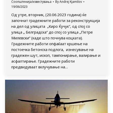
Соопштенија/известувања
By
Andrej Kjamilov
19/06/2023
Од утре, вторник, (20.06.2023 година) ќе
започнат градежните работи за реконструкција
на дел од улицата „Киро Ќучук“, од спој со
улица „ Белградска“ до спој со улица „Петре
Милевски“ (каде што почнува коцката).
Градежните работи опфаќаат кршење на
постоечка бетонска подлога, изнесување на
градежен шут, ископ, тампонирање, валирање и
асфалтирање. Градежните работи
предвидуваат вклучување на…