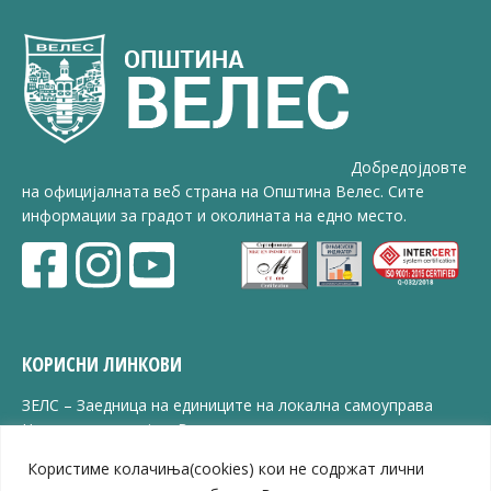
Добредојдовте
на официјалната веб страна на Општина Велес. Сите
информации за градот и околината на едно место.
КОРИСНИ ЛИНКОВИ
ЗЕЛС – Заедница на единиците на локална самоуправа
Центар за развој на Вардарски плански регион
Јавно комунално претпријатие „Дервен“
Користиме колачиња(cookies) кои не содржат лични
ЈПССО „Парк – спорт и паркинзи“