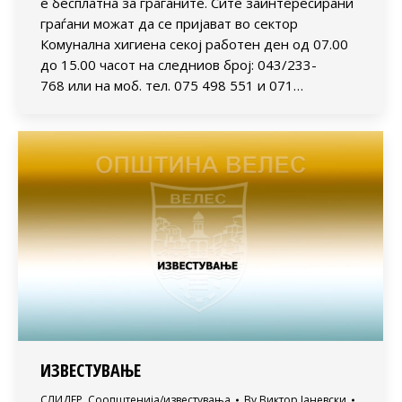
е бесплатна за граѓаните. Сите заинтересирани
граѓани можат да се пријават во сектор
Комунална хигиена секој работен ден од 07.00
до 15.00 часот на следниов број: 043/233-
768 или на моб. тел. 075 498 551 и 071…
ИЗВЕСТУВАЊЕ
СЛИДЕР
,
Соопштенија/известувања
By
Виктор Јаневски