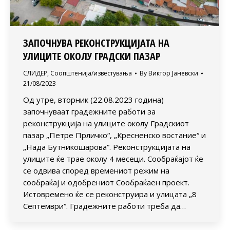
ЗАПОЧНУВА РЕКОНСТРУКЦИЈАТА НА
УЛИЦИТЕ ОКОЛУ ГРАДСКИ ПАЗАР
СЛИДЕР
,
Соопштенија/известувања
By
Виктор Јаневски
21/08/2023
Од утре, вторник (22.08.2023 година)
започнуваат градежните работи за
реконструкција на улиците околу Градскиот
пазар „Петре Прличко“, „Кресненско востание“ и
„Нада Бутникошарова“. Реконструкцијата на
улиците ќе трае околу 4 месеци. Сообраќајот ќе
се одвива според времениот режим на
сообраќај и одобрениот Сообраќаен проект.
Истовремено ќе се реконструира и улицата „8
Септември“. Градежните работи треба да…