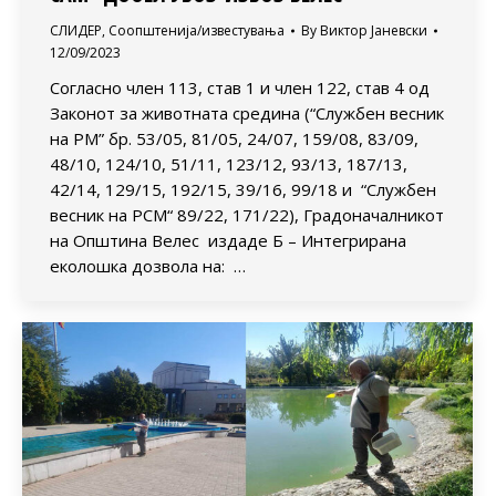
СЛИДЕР
,
Соопштенија/известувања
By
Виктор Јаневски
12/09/2023
Согласно член 113, став 1 и член 122, став 4 од
Законот за животната средина (“Службен весник
на РМ” бр. 53/05, 81/05, 24/07, 159/08, 83/09,
48/10, 124/10, 51/11, 123/12, 93/13, 187/13,
42/14, 129/15, 192/15, 39/16, 99/18 и “Службен
весник на РСМ“ 89/22, 171/22), Градоначалникот
на Општина Велес издаде Б – Интегрирана
еколошка дозвола на: …