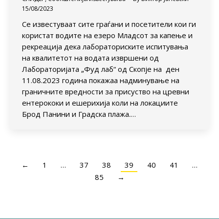
15/08/2023
Се известуваат сите граѓани и посетители кои ги
користат водите на езеро Младсот за капење и
рекреација дека лабораториските испитувања
на квалитетот на водата извршени од
Лабораторијата „Фуд лаб“ од Скопје на ден
11.08.2023 година покажаа надминување на
граничните вредности за присуство на цревни
ентерококи и ешерихија коли на локациите
Брод Панини и Градска плажа.…
←
1
…
37
38
39
40
41
…
85
→