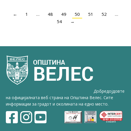
←
1
…
48
49
50
51
52
…
54
→
Добредојдовте
на официјалната веб страна на Општина Велес. Сите
информации за градот и околината на едно место.