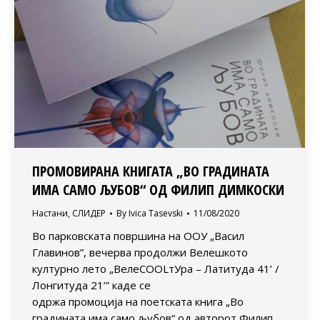
ПРОМОВИРАНА КНИГАТА „ВО ГРАДИНАТА
ИМА САМО ЉУБОВ“ ОД ФИЛИП ДИМКОСКИ
Настани
,
СЛИДЕР
By
Ivica Tasevski
11/08/2020
Во парковската површина на ООУ „Васил
Главинов”, вечерва продолжи Велешкото
културно лето „ВелеСOOLтУра – Латитуда 41’ /
Лонгитуда 21’” каде се
одржа промоција на поетската книга „Во
градината има само љубов“ од авторот Филип