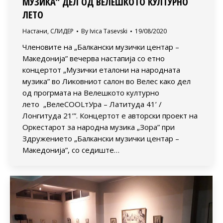
МУЗИКА” ДЕЛ ОД ВЕЛЕШКОТО КУЛТУРНО
ЛЕТО
Настани
,
СЛИДЕР
By
Ivica Tasevski
19/08/2020
Членовите на „Балкански музички центар –
Македонија” вечерва настапија со етно
концертот „Музички еталони на народната
музика” во Ликовниот салон во Велес како дел
од прогрмата на Велешкото културно
лето „ВелеСOOLтУра – Латитуда 41’ /
Лонгитуда 21’”. Концертот е авторски проект на
Оркестарот за народна музика „Зора” при
Здружението „Балкански музички центар –
Македонија”, со седиште…