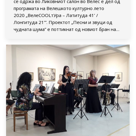
се одржа во Ликовниот салон во Велес е дел од
програмата на Велешкото културно лето
2020 „ВелеСOOLтУра – Латитуда 41’ /
Лонгитуда 21’”. Проектот „Песни и звуци од
чудната шума” е поттикнат од новиот бран на…