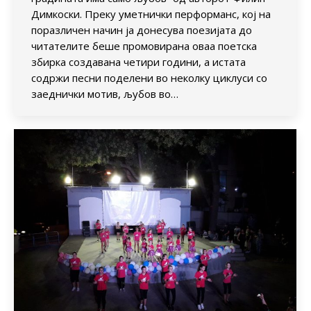
Димкоски. Преку уметнички перформанс, кој на
поразличен начин ја донесува поезијата до
читателите беше промовирана оваа поетска
збирка создавана четири години, а истата
содржи песни поделени во неколку циклуси со
заеднички мотив, љубов во…