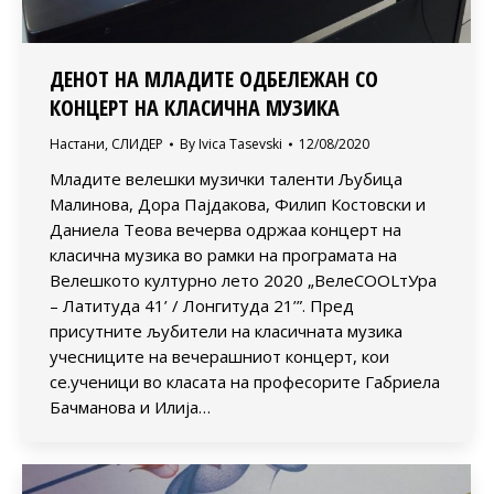
ДЕНОТ НА МЛАДИТЕ ОДБЕЛЕЖАН СО
КОНЦЕРТ НА КЛАСИЧНА МУЗИКА
Настани
,
СЛИДЕР
By
Ivica Tasevski
12/08/2020
Младите велешки музички таленти Љубица
Малинова, Дора Пајдакова, Филип Костовски и
Даниела Теова вечерва одржаа концерт на
класична музика во рамки на програмата на
Велешкото културно лето 2020 „ВелеСOOLтУра
– Латитуда 41’ / Лонгитуда 21’”. Пред
присутните љубители на класичната музика
учесниците на вечерашниот концерт, кои
се.ученици во класата на професорите Габриела
Бачманова и Илија…