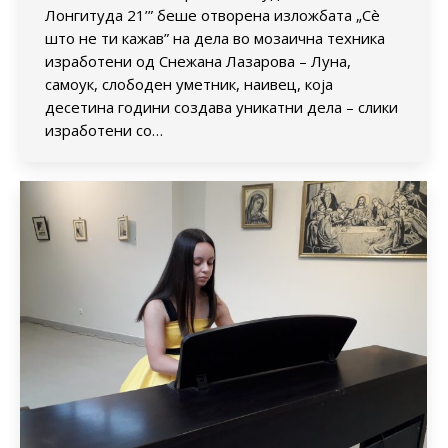
Лонгитуда 21’” беше отворена изложбата „Сè
што не ти кажав” на дела во мозаична техника
изработени од Снежана Лазарова – Луна,
самоук, слободен уметник, наивец, која
десетина години создава уникатни дела – слики
изработени со…