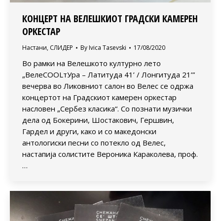
КОНЦЕРТ НА ВЕЛЕШКИОТ ГРАДСКИ КАМЕРЕН
ОРКЕСТАР
Настани
,
СЛИДЕР
By
Ivica Tasevski
17/08/2020
Во рамки на Велешкото културно лето
„ВелеСOOLтУра – Латитуда 41’ / Лонгитуда 21’”
вечерва во Ликовниот салон во Велес се одржа
концертот на Градскиот камерен оркестар
насловен „Сербез класика“. Со познати музички
дела од Бокерини, Шостакович, Гершвин,
Гардел и други, како и со македонски
антологиски песни со потекло од Велес,
настапија солистите Вероника Караколева, проф.
…