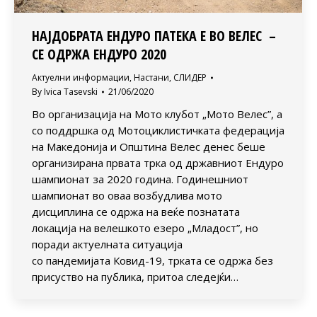
НАЈДОБРАТА ЕНДУРО ПАТЕКА Е ВО ВЕЛЕС –
СЕ ОДРЖА ЕНДУРО 2020
Актуелни информации
,
Настани
,
СЛИДЕР
By
Ivica Tasevski
21/06/2020
Во организација на Мото клубот „Мото Велес”, а
со поддршка од Мотоциклистичката федерација
на Македонија и Општина Велес денес беше
организирана првата трка од државниот Ендуро
шампионат за 2020 година. Годинешниот
шампионат во оваа возбудлива мото
дисциплина се одржа на веќе познатата
локација на велешкото езеро „Младост”, но
поради актуелната ситуација
со пандемијата Ковид-19, трката се одржа без
присуство на публика, притоа следејќи…