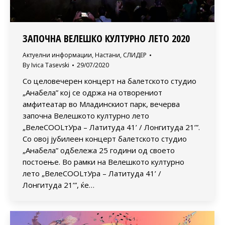
ЗАПОЧНА ВЕЛЕШКО КУЛТУРНО ЛЕТО 2020
Актуелни информации
,
Настани
,
СЛИДЕР
By
Ivica Tasevski
29/07/2020
Со целовечерен концерт на балетското студио
„Анабела” кој се одржа на отворениот
амфитеатар во Младинскиот парк, вечерва
започна Велешкото културно лето
„ВелеСOOLтУра – Латитуда 41’ / Лонгитуда 21’”.
Со овој јубилеен концерт балетското студио
„Анабела” одбележа 25 години од своето
постоење. Во рамки на Велешкото културно
лето „ВелеСOOLтУра – Латитуда 41’ /
Лонгитуда 21’”, ќе…