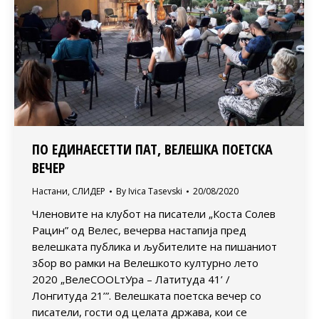
ПО ЕДИНАЕСЕТТИ ПАТ, ВЕЛЕШКА ПОЕТСКА
ВЕЧЕР
Настани
,
СЛИДЕР
By
Ivica Tasevski
20/08/2020
Членовите на клубот на писатели „Коста Солев
Рацин” од Велес, вечерва настапија пред
велешката публика и љубителите на пишаниот
збор во рамки на Велешкото културно лето
2020 „ВелеСOOLтУра – Латитуда 41’ /
Лонгитуда 21’”. Велешката поетска вечер со
писатели, гости од целата држава, кои се