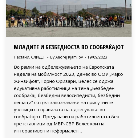
МЛАДИТЕ И БЕЗБЕДНОСТА ВО СООБРАЌАЈОТ
Настани
,
СЛИДЕР
By
Andrej Kjamilov
19/09/2023
Во рамки на одбележувањето на Европската
недела на мобилност 2023, денес во ООУ „Рајко
Жинзифов”, Горно Оризари, Велес се одржа
едукативна работилница на тема „Безбеден
сообраќај, безбедни велосипедисти, безбедни
пешаци” со цел запознавање на присутните
ученици со правилата на однесувaње во
сообраќајот. Предавачи на работилницата беа
претставници од МВР-СВР Велес кои на
интерактивен и неформален…