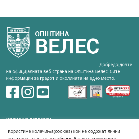
Добредојдовте
на официјалната веб страна на Општина Велес. Сите
информации за градот и околината на едно место.
КОРИСНИ ЛИНКОВИ
Користиме колачиња(cookies) кои не содржат лични
ЗЕЛС – Заедница на единиците на локална самоуправа
Центар за развој на Вардарски плански регион
податоци, за да го подобриме Вашето корисничко