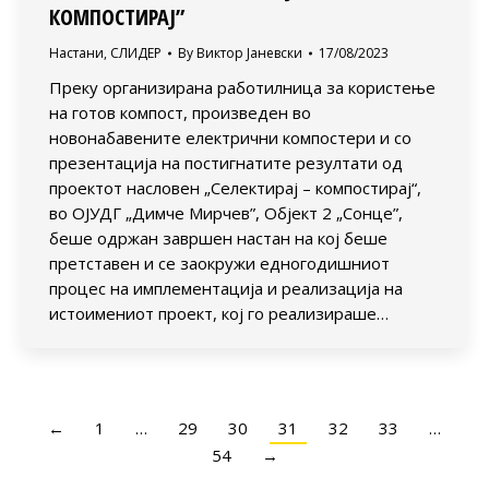
КОМПОСТИРАЈ”
Настани
,
СЛИДЕР
By
Виктор Јаневски
17/08/2023
Преку организирана работилница за користење
на готов компост, произведен во
новонабавените електрични компостери и со
презентација на постигнатите резултати од
проектот насловен „Селектирај – компостирај“,
во ОЈУДГ „Димче Мирчев”, Објект 2 „Сонце”,
беше одржан завршен настан на кој беше
претставен и се заокружи едногодишниот
процес на имплементација и реализација на
истоимениот проект, кој го реализираше…
←
1
…
29
30
31
32
33
…
54
→