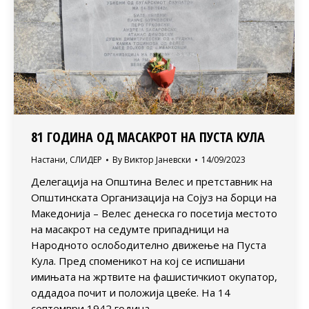
81 ГОДИНА ОД МАСАКРОТ НА ПУСТА КУЛА
Настани
,
СЛИДЕР
By
Виктор Јаневски
14/09/2023
Делегација на Општина Велес и претставник на
Општинската Организација на Сојуз на борци на
Македонија – Велес денеска го посетија местото
на масакрот на седумте припадници на
Народното ослободително движење на Пуста
Кула. Пред споменикот на кој се испишани
имињата на жртвите на фашистичкиот окупатор,
оддадоа почит и положија цвеќе. На 14
септември 1942 година…