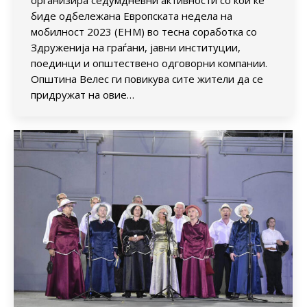
организира седумдневни активности со кои ќе
биде одбележана Европската недела на
мобилност 2023 (ЕНМ) во тесна соработка со
Здруженија на граѓани, јавни институции,
поединци и општествено одговорни компании.
Општина Велес ги повикува сите жители да се
придружат на овие…