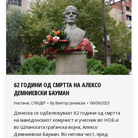
62 ГОДИНИ ОД СМРТТА НА АЛЕКСО
ДЕМНИЕВСКИ БАУМАН
Настани
,
СЛИДЕР
By
Виктор Јаневски
06/09/2023
Денеска се одбележуваат 62 години од смртта
на македонскиот комунист и учесник во НОБ и
во Шпанската граѓанска војна, Алексо
Демниевски Бауман. Во негова чест, пред