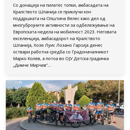
Со донација на пилатес топки, амбасадата на
Кралството Шпанија се приклучи кон
поддршката на Општина Велес како дел од
многубројните активности за одбележување на
Европската недела на мобилност 2023. Неговата
екселенција, амбасадорот на Кралството
Шпанија, Хозе Луис Лозано Гарсија денес
оствари работна средба со Градоначалникот
Марко Колев, а потоа во ОЈУ Детска градинка
„Димче Мирчев”…