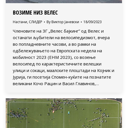
ВОЗИМЕ НИЗ ВЕЛЕС
Настани
,
СЛИДЕР
By
Виктор Јаневски
18/09/2023
Членовите на ЗГ „Велес бајкинг” од Велес и
останати љубители на велосипедизмот, вчера
во попладневните часови, а во рамки на
одбележувањето на Европската недела на
мобилност 2023 (ЕНМ 2023), со возење
велосипед по карактеристичните велешки
улици и сокаци, маалските плоштади на Којник и
Јурија, ги посетија Спомен-куќите на познатите
великани Кочо Рацин и Васил Главинов,…