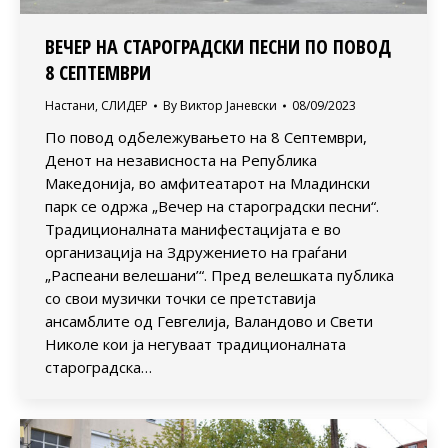
ВЕЧЕР НА СТАРОГРАДСКИ ПЕСНИ ПО ПОВОД
8 СЕПТЕМВРИ
Настани
,
СЛИДЕР
By
Виктор Јаневски
08/09/2023
По повод одбележувањето на 8 Септември,
Денот на независноста на Република
Македонија, во амфитеатарот на Младински
парк се одржа „Вечер на староградски песни“.
Традиционалната манифестацијата е во
организација на Здружението на граѓани
„Распеани велешани’“. Пред велешката публика
со свои музички точки се претставија
ансамблите од Гевгелија, Валандово и Свети
Николе кои ја негуваат традиционалната
староградска…