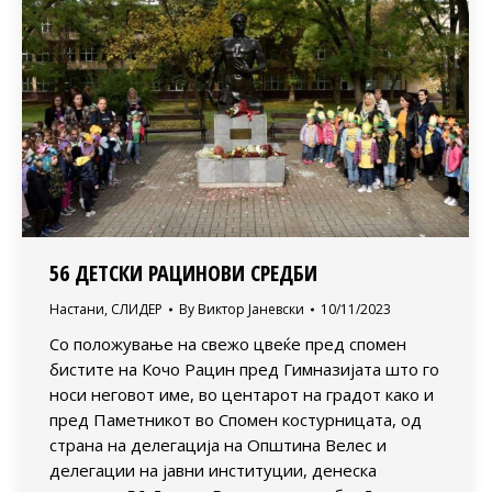
56 ДЕТСКИ РАЦИНОВИ СРЕДБИ
Настани
,
СЛИДЕР
By
Виктор Јаневски
10/11/2023
Со положување на свежо цвеќе пред спомен
бистите на Кочо Рацин пред Гимназијата што го
носи неговот име, во центарот на градот како и
пред Паметникот во Спомен костурницата, од
страна на делегација на Општина Велес и
делегации на јавни институции, денеска