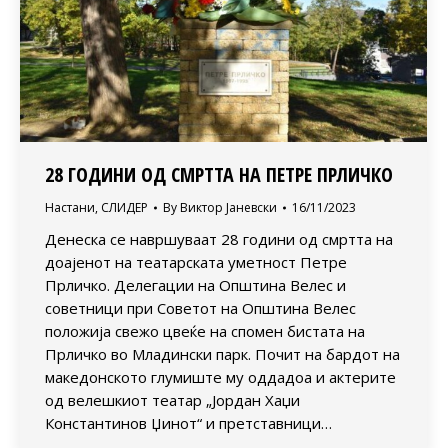
28 ГОДИНИ ОД СМРТТА НА ПЕТРЕ ПРЛИЧКО
Настани
,
СЛИДЕР
By
Виктор Јаневски
16/11/2023
Денеска се навршуваат 28 години од смртта на
доајенот на театарската уметност Петре
Прличко. Делегации на Општина Велес и
советници при Советот на Општина Велес
положија свежо цвеќе на спомен бистата на
Прличко во Младински парк. Почит на бардот на
македонското глумиште му оддадоа и актерите
од велешкиот театар „Јордан Хаџи
Константинов Џинот“ и претставници…