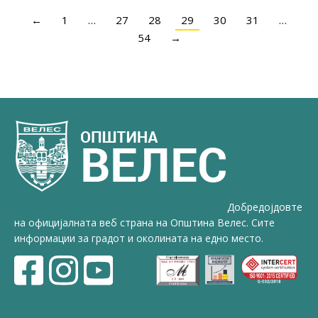
←
1
…
27
28
29
30
31
…
54
→
Добредојдовте
на официјалната веб страна на Општина Велес. Сите
информации за градот и околината на едно место.