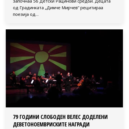
започнаа 56 Детски Рацинови средби. Децата
од Градинката „Димче Мирчев“ рецитираа
поезија од…
79 ГОДИНИ СЛОБОДЕН ВЕЛЕС ДОДЕЛЕНИ
ДЕВЕТОНОЕМВРИСКИТЕ НАГРАДИ