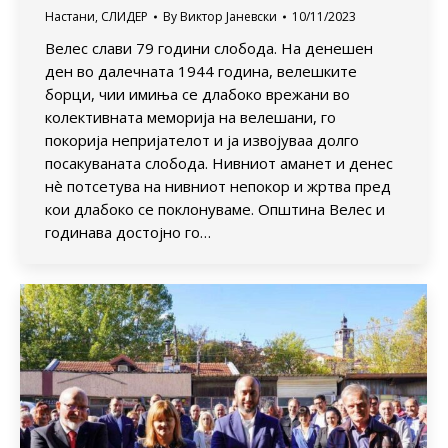
Настани
,
СЛИДЕР
By
Виктор Јаневски
10/11/2023
Велес слави 79 години слобода. На денешен
ден во далечната 1944 година, велешките
борци, чии имиња се длабоко врежани во
колективната меморија на велешани, го
покорија непријателот и ја извојуваа долго
посакуваната слобода. Нивниот аманет и денес
нè потсетува на нивниот непокор и жртва пред
кои длабоко се поклонуваме. Општина Велес и
годинава достојно го…