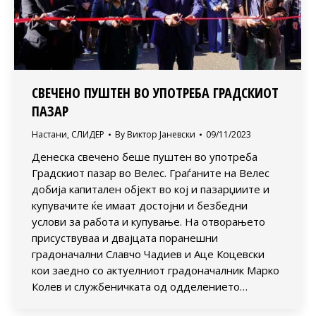
СВЕЧЕНО ПУШТЕН ВО УПОТРЕБА ГРАДСКИОТ
ПАЗАР
Настани
,
СЛИДЕР
By
Виктор Јаневски
09/11/2023
Денеска свечено беше пуштен во употреба
Градскиот пазар во Велес. Граѓаните на Велес
добија капитален објект во кој и пазарџиите и
купувачите ќе имаат достојни и безбедни
услови за работа и купување. На отворањето
присуствуваа и двајцата поранешни
градоначални Славчо Чадиев и Аце Коцевски
кои заедно со актуелниот градоначалник Марко
Колев и службеничката од одделението…