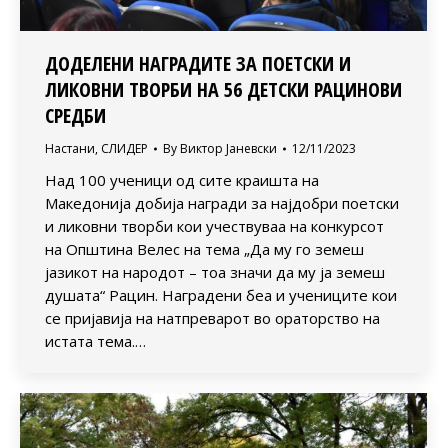
ДОДЕЛЕНИ НАГРАДИТЕ ЗА ПОЕТСКИ И
ЛИКОВНИ ТВОРБИ НА 56 ДЕТСКИ РАЦИНОВИ
СРЕДБИ
Настани
,
СЛИДЕР
By
Виктор Јаневски
12/11/2023
Над 100 ученици од сите краишта на
Македонија добија награди за најдобри поетски
и ликовни творби кои учествуваа на конкурсот
на Општина Велес на тема „Да му го земеш
јазикот на народот – тоа значи да му ја земеш
душата“ Рацин. Наградени беа и учениците кои
се пријавија на натпреварот во ораторство на
истата тема.…