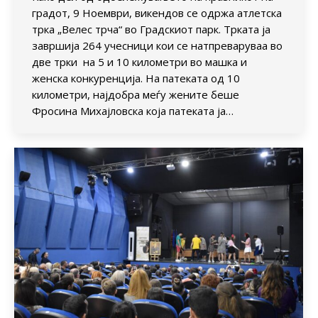
градот, 9 Ноември, викендов се одржа атлетска
трка „Велес трча“ во Градскиот парк. Трката ја
завршија 264 учесници кои се натпреваруваа во
две трки на 5 и 10 километри во машка и
женска конкуренција. На патеката од 10
километри, најдобра меѓу жените беше
Фросина Михајловска која патеката ја…