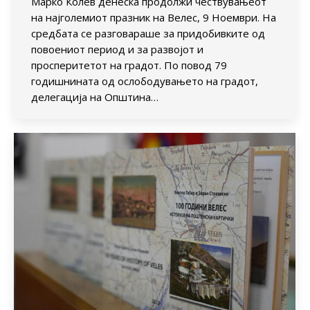
Марко Колев денеска продолжи чествувањеот
на најголемиот празник на Велес, 9 Ноември. На
средбата се разговараше за придобивките од
повоениот период и за развојот и
просперитетот на градот. По повод 79
годишнината од ослободувањето на градот,
делегација на Општина…