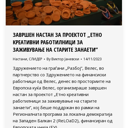
ЗАВРШЕН НАСТАН ЗА ПРОЕКТОТ „ЕТНО
КРЕАТИВНИ РАБОТИЛНИЦИ ЗА
ЗАЖИВУВАЊЕ НА СТАРИТЕ ЗАНАЕТИ”
Настани
,
СЛИДЕР
By
Виктор Јаневски
14/11/2023
Здружението на граѓани „Разбој”, Велес, во
партнерство со Здружението на финансиски
работници од Велес, денес во просториите на
Европска куќа Велес, организираше завршен
настан за проектот „Етно креативни
работилници за заживување на старите
занаети”, кој беше поддржан во рамки на
Регионалната програма за локална демократија
на Западен Балкан 2 (ReLOaD2), финансиран од
Европската унија (ЕУ),…