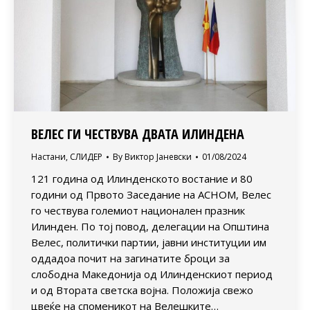
ВЕЛЕС ГИ ЧЕСТВУВА ДВАТА ИЛИНДЕНА
Настани
,
СЛИДЕР
By
Виктор Јаневски
01/08/2024
121 година од Илинденското востание и 80
години од Првото Заседание на АСНОМ, Велес
го чествува големиот национален празник
Илинден. По тој повод, делегации на Општина
Велес, политички партии, јавни институции им
оддадоа почит на загинатите броци за
слободна Македонија од Илинденскиот период
и од Втората светска војна. Положија свежо
цвеќе на споменикот на Велешките…