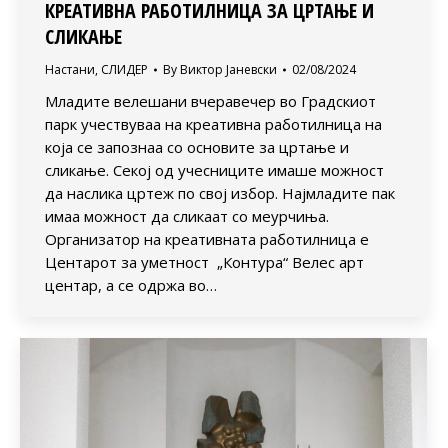
КРЕАТИВНА РАБОТИЛНИЦА ЗА ЦРТАЊЕ И
СЛИКАЊЕ
Настани
,
СЛИДЕР
By
Виктор Јаневски
02/08/2024
Младите велешани вчеравечер во Градскиот
парк учествуваа на креативна работилница на
која се запознаа со основите за цртање и
сликање. Секој од учесниците имаше можност
да наслика цртеж по свој избор. Најмладите пак
имаа можност да сликаат со меурчиња.
Организатор на креативната работилница е
Центарот за уметност „Контура“ Велес арт
центар, а се одржа во…