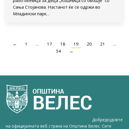
работилница за деца „Кошница со овошје“ со
Сања Стојанова. Настанот ќе се одржи во
Младински парк…
←
1
…
17
18
19
20
21
…
54
→
Добредојдовте
на официјалната веб страна на Општина Велес. Сите