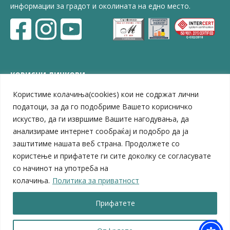
информации за градот и околината на едно место.
КОРИСНИ ЛИНКОВИ
Користиме колачиња(cookies) кои не содржат лични
ЗЕЛС – Заедница на единиците на локална самоуправа
Центар за развој на Вардарски плански регион
податоци, за да го подобриме Вашето корисничко
Јавно комунално претпријатие „Дервен“
искуство, да ги извршиме Вашите нагодувања, да
ЈПССО „Парк – спорт и паркинзи“
анализираме интернет сообраќај и подобро да ја
ЛБ „Гоце Делчев“
заштитиме нашата веб страна. Продолжете со
ЛУ „Народен Музеј“
користење и прифатете ги сите доколку се согласувате
Влада на Република Северна Македонија
со начинот на употреба на
Собрание на Република Северна Македонија
колачиња.
Политика за приватност
Министерство за финансии
Министерство за транспорт
Прифатете
Министерство за локална самоуправа
Министерство за дигитална трансформација