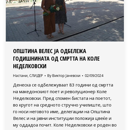
ОПШТИНА ВЕЛЕС ЈА ОДБЕЛЕЖА
ГОДИШНИНАТА ОД СМРТТА НА КОЛЕ
НЕДЕЛКОВСКИ
Настани
,
СЛИДЕР
By
Виктор Јаневски
02/09/2024
Денеска се одбележуваат 83 години од смртта
на македонскиот поет и револуционер Коле
Неделковски. Пред спомен бистата на поетот,
во кругот на средното стручно училиште, што
го носи неговото име, делегации на Општина
Велес и на јавни институции положија цвеќе и
му оддадоа почит. Коле Неделковски е роден во