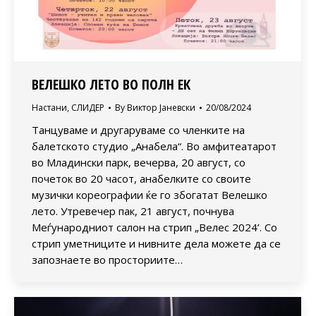
ВЕЛЕШКО ЛЕТО ВО ПОЛН ЕК
Настани
,
СЛИДЕР
By
Виктор Јаневски
20/08/2024
Танцуваме и другаруваме со членките на
балетското студио „Анабела“. Во амфитеатарот
во Младински парк, вечерва, 20 август, со
почеток во 20 часот, анабелките со своите
музички кореографии ќе го збогатат Велешко
лето. Утревечер пак, 21 август, почнува
Меѓународниот салон на стрип „Велес 2024’. Со
стрип уметниците и нивните дела можете да се
запознаете во просториите…