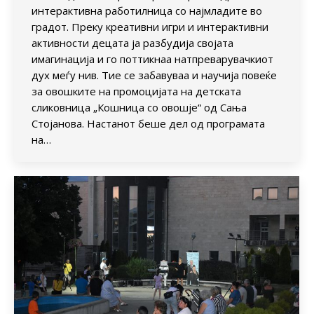
интерактивна работилница со најмладите во
градот. Преку креативни игри и интерактивни
активности децата ја разбудија својата
имагинација и го поттикнаа натпреварувачкиот
дух меѓу нив. Тие се забавуваа и научија повеќе
за овошките на промоцијата на детската
сликовница „Кошница со овошје“ од Сања
Стојанова. Настанот беше дел од програмата
на…