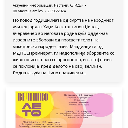
Актуелни информации
,
Настани
,
СЛИДЕР
By
Andrej Kjamilov
23/08/2024
По повод годишнината од смртта на народниот
учител Јордан Хаџи Константинов Џинот,
вчеравечер во неговата родна куќа оддекнаа
изворните зборови од просветителот на
македонски народен јазик. Младинците од
МДПС „Премиера“, ги надополнија зборовите со
животописот полн со прогонства, и на тој начин
се поклонија пред делото на овој великан.
Родната куќа на Џинот заживеа и…