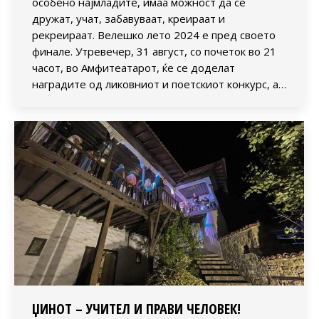
особено најмладите, имаа можност да се
дружат, учат, забавуваат, креираат и
рекреираат. Велешко лето 2024 е пред своето
финале. Утревечер, 31 август, со почеток во 21
часот, во Амфитеатарот, ќе се доделат
наградите од ликовниот и поетскиот конкурс, а…
ЏИНОТ – УЧИТЕЛ И ПРАВИ ЧЕЛОВЕК!