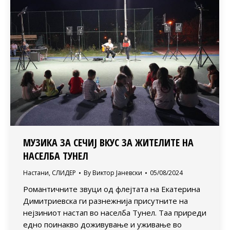
МУЗИКА ЗА СЕЧИЈ ВКУС ЗА ЖИТЕЛИТЕ НА
НАСЕЛБА ТУНЕЛ
Настани
,
СЛИДЕР
By
Виктор Јаневски
05/08/2024
Романтичните звуци од флејтата на Екатерина
Димитриевска ги разнежнија присутните на
нејзиниот настап во населба Тунел. Таа приреди
едно поинакво доживување и уживање во