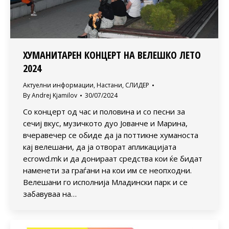
ХУМАНИТАРЕН КОНЦЕРТ НА ВЕЛЕШКО ЛЕТО
2024
Актуелни информации
,
Настани
,
СЛИДЕР
By
Andrej Kjamilov
30/07/2024
Со концерт од час и половина и со песни за
сечиј вкус, музичкото дуо Јованче и Марина,
вчеравечер се обиде да ја поттикне хуманоста
кај велешани, да ја отворат апликацијата
ecrowd.mk и да донираат средства кои ќе бидат
наменети за граѓани на кои им се неопходни.
Велешани го исполнија Младински парк и се
забавуваа на…