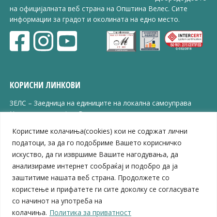
на официјалната веб страна на Општина Велес. Сите
информации за градот и околината на едно место.
КОРИСНИ ЛИНКОВИ
ЗЕЛС – Заедница на единиците на локална самоуправа
Центар за развој на Вардарски плански регион
Јавно комунално претпријатие „Дервен“
Користиме колачиња(cookies) кои не содржат лични
ЈПССО „Парк – спорт и паркинзи“
податоци, за да го подобриме Вашето корисничко
ЛБ „Гоце Делчев“
искуство, да ги извршиме Вашите нагодувања, да
ЛУ „Народен Музеј“
анализираме интернет сообраќај и подобро да ја
Влада на Република Северна Македонија
заштитиме нашата веб страна. Продолжете со
Собрание на Република Северна Македонија
Министерство за финансии
користење и прифатете ги сите доколку се согласувате
Министерство за транспорт
со начинот на употреба на
Министерство за локална самоуправа
колачиња.
Политика за приватност