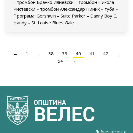
– тромбон Бранко Илиевски – тромбон Никола
Ристевски – тромбон Александар Ниниќ – туба –
Програма: Gershwin – Suite Parker – Danny Boy C.
Handy – St. Louise Blues Gale…
←
1
…
38
39
40
41
42
…
54
→
Добредојдовте