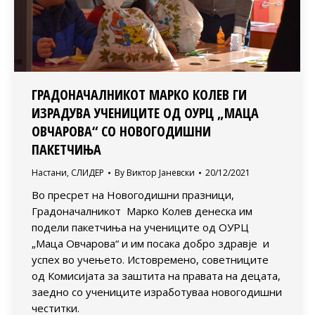
ГРАДОНАЧАЛНИКОТ МАРКО КОЛЕВ ГИ
ИЗРАДУВА УЧЕНИЦИТЕ ОД ОУРЦ „МАЦА
ОВЧАРОВА“ СО НОВОГОДИШНИ
ПАКЕТЧИЊА
Настани
,
СЛИДЕР
By
Виктор Јаневски
20/12/2021
Во пресрет на Новогодишни празници,
Градоначалникот Марко Колев денеска им
подели пакетчиња на учениците од ОУРЦ
„Маца Овчарова“ и им посака добро здравје и
успех во учењето. Истовремено, советниците
од Комисијата за заштита на правата на децата,
заедно со учениците изработуваа новогодишни
честитки.