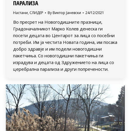
ПАРАЛИЗА
Настани
,
СЛИДЕР
By
Виктор Јаневски
24/12/2021
Во пресрет на Новогодишните празници,
Градоначалникот Марко Колев денеска ги
посети децата во Центарот за лица со посебни
потреби. Им ја честита Новата година, им посака
добро здравје и им подели новогодишни
пакетчиња. Со новогодишни пакетчиња ги
израдува и децата од Здружението на лица со
церебрална парализа и други попречености.