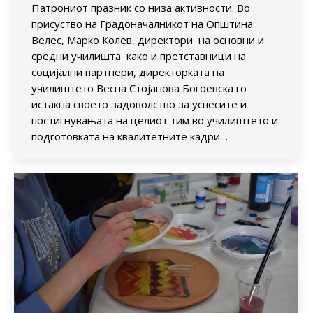
Патрониот празник со низа активности. Во
присуство на Градоначалникот на Општина
Велес, Марко Колев, директори на основни и
средни училишта како и претставници на
социјални партнери, директорката на
училиштето Весна Стојанова Богоевска го
истакна своето задоволство за успесите и
постигнувањата на целиот тим во училиштето и
подготовката на квалитетните кадри…