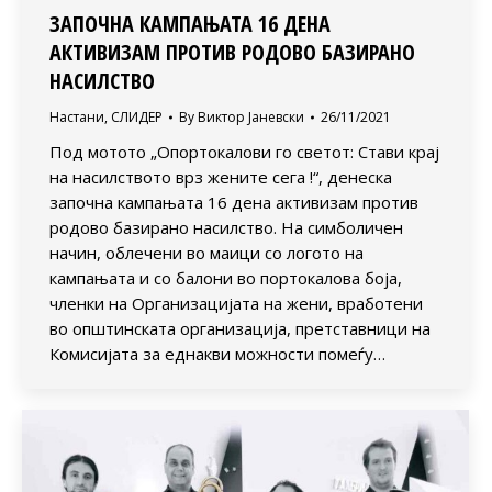
ЗАПОЧНА КАМПАЊАТА 16 ДЕНА
АКТИВИЗАМ ПРОТИВ РОДОВО БАЗИРАНО
НАСИЛСТВО
Настани
,
СЛИДЕР
By
Виктор Јаневски
26/11/2021
Под мотото „Опортокалови го светот: Стави крај
на насилството врз жените сега !“, денеска
започна кампањата 16 дена активизам против
родово базирано насилство. На симболичен
начин, облечени во маици со логото на
кампањата и со балони во портокалова боја,
членки на Организацијата на жени, вработени
во општинската организација, претставници на
Комисијата за еднакви можности помеѓу…