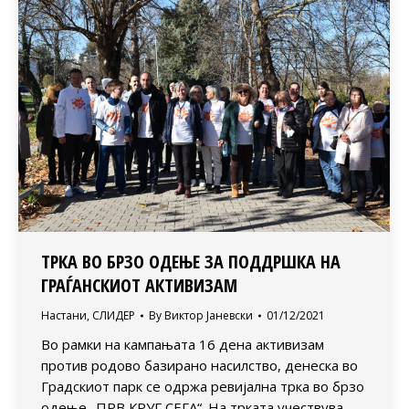
ТРКА ВО БРЗО ОДЕЊЕ ЗА ПОДДРШКА НА
ГРАЃАНСКИОТ АКТИВИЗАМ
Настани
,
СЛИДЕР
By
Виктор Јаневски
01/12/2021
Во рамки на кампањата 16 дена активизам
против родово базирано насилство, денеска во
Градскиот парк се одржа ревијална трка во брзо
одење „ПРВ КРУГ СЕГА“. На трката учествува