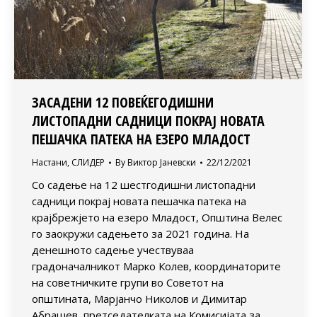
ЗАСАДЕНИ 12 ПОВЕЌЕГОДИШНИ
ЛИСТОПАДНИ САДНИЦИ ПОКРАЈ НОВАТА
ПЕШАЧКА ПАТЕКА НА ЕЗЕРО МЛАДОСТ
Настани
,
СЛИДЕР
By
Виктор Јаневски
22/12/2021
Со садење на 12 шестгодишни листопадни
садници покрај новата пешачка патека на
крајбрежјето на езеро Младост, Општина Велес
го заокружи садењето за 2021 година. На
денешното садење учествуваа
градоначалникот Марко Колев, координаторите
на советничките групи во Советот на
општината, Марјанчо Николов и Димитар
Абрашев, претседателката на Комисијата за