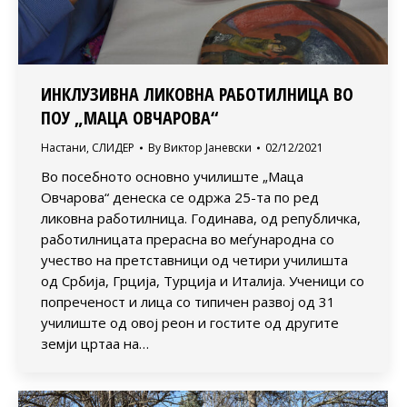
ИНКЛУЗИВНА ЛИКОВНА РАБОТИЛНИЦА ВО
ПОУ „МАЦА ОВЧАРОВА“
Настани
,
СЛИДЕР
By
Виктор Јаневски
02/12/2021
Во посебното основно училиште „Маца
Овчарова“ денеска се одржа 25-та по ред
ликовна работилница. Годинава, од републичка,
работилницата прерасна во меѓународна со
учество на претставници од четири училишта
од Србија, Грција, Турција и Италија. Ученици со
попреченост и лица со типичен развој од 31
училиште од овој реон и гостите од другите
земји цртаа на…