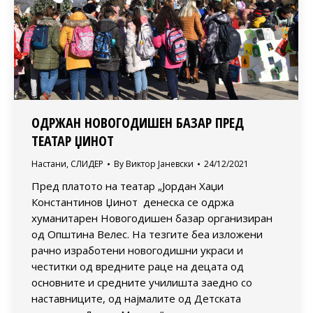
ОДРЖАН НОВОГОДИШЕН БАЗАР ПРЕД
ТЕАТАР ЏИНОТ
Настани
,
СЛИДЕР
By
Виктор Јаневски
24/12/2021
Пред платото на театар „Јордан Хаџи
Константинов Џинот денеска се одржа
хуманитарен Новогодишен базар организиран
од Општина Велес. На тезгите беа изложени
рачно изработени новогодишни украси и
честитки од вредните раце на децата од
основните и средните училишта заедно со
наставниците, од најмалите од Детската