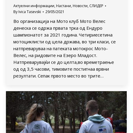
Актуелни информации
,
Настани
,
Новости
,
СЛИДЕР
By
Ivica Tasevski
29/05/2021
Во организација на Мото клуб Мото Велес
денеска се одржа првата трка од Ендуро
шампионатот за 2021 година. Четириесетина
мотоциклисти од цела држава, во три класи, се
натпреваруваа на патеката мотокрос Мото-
Велес, на ридовите на Езеро Младост.
Натпреварувајќи се до целта,во времетраење
од од 3,5 часови, тимовите постигнаа врвни
резултати. Сепак првото место во трите…