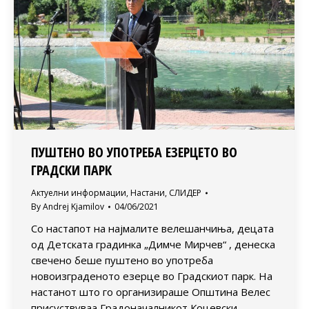
ПУШТЕНО ВО УПОТРЕБА ЕЗЕРЦЕТО ВО
ГРАДСКИ ПАРК
Актуелни информации
,
Настани
,
СЛИДЕР
By
Andrej Kjamilov
04/06/2021
Со настапот на најмалите велешанчиња, децата
од Детската градинка „Димче Мирчев“ , денеска
свечено беше пуштено во употреба
новоизграденото езерце во Градскиот парк. На
настанот што го организираше Општина Велес
присуствуваа Градоначалникот Коцевски,