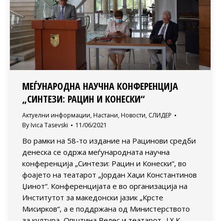
МЕЃУНАРОДНА НАУЧНА КОНФЕРЕНЦИЈА
„СИНТЕЗИ: РАЦИН И КОНЕСКИ“
Актуелни информации
,
Настани
,
Новости
,
СЛИДЕР
By
Ivica Tasevski
11/06/2021
Во рамки на 58-то издание на Рацинови средби
денеска се одржа меѓународната научна
конференција „Синтези: Рацин и Конески“, во
фоајето на театарот „Јордан Хаџи Константинов
Џинот“. Конференцијата е во организација на
Институтот за македонски јазик „Крсте
Мисирков“, а е поддржана од Министерството
за култура, Општина Велес и театарот „Ј.Х.К.