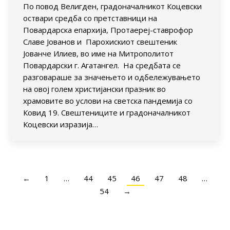
По повод Велигден, градоначалникот Коцевски
оствари средба со претставници на
Повардарска епархија, Протаереј-ставрофор
Славе Јованов и Парохискиот свештеник
Јованче Илиев, во име на Митрополитот
Повардарски г. Агатангел. На средбата се
разговараше за значењето и одбележувањето
на овој голем христијански празник во
храмовите во услови на светска пандемија со
Ковид 19. Свештениците и градоначалникот
Коцевски изразија…
←
1
…
44
45
46
47
48
…
54
→