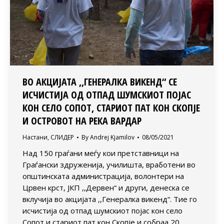
ВО АКЦИЈАТА ,,ГЕНЕРАЛКА ВИКЕНД“ СЕ
ИСЧИСТИЈА ОД ОТПАД ШУМСКИОТ ПОЈАС
КОН СЕЛО СОПОТ, СТАРИОТ ПАТ КОН СКОПЈЕ
И ОСТРОВОТ НА РЕКА ВАРДАР
Настани
,
СЛИДЕР
By
Andrej Kjamilov
08/05/2021
Над 150 граѓани меѓу кои претставници на
Граѓански здруженија, училишта, вработени во
општинската администрација, волонтери на
Црвен крст, ЈКП ,,Дервен“ и други, денеска се
вклучија во акцијата ,,Генералка викенд“. Тие го
исчистија од отпад шумскиот појас кон село
Сопот и стариот пат кон Скопје и собраа 20