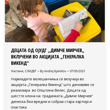
ДЕЦАТА ОД ОЈУДГ „ДИМЧЕ МИРЧЕВ„
ВКЛУЧЕНИ ВО АКЦИЈАТА „ГЕНЕРАЛКА
ВИКЕНД“
Настани
,
СЛИДЕР
By
Andrej Kjamilov
07/05/2021
Најмладите велешанчиња се вклучија во
акцијата „Генералка Викенд“ што деновиве се
реализира во Општина Велес. Децата од
шестте клона на градинката „Димче Мирчев“
денеска беа вредни и собраа стара хартија и
пластика.