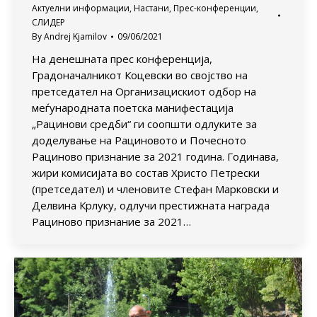
Актуелни информации
,
Настани
,
Прес-конференции
,
СЛИДЕР
By
Andrej Kjamilov
09/06/2021
На денешната прес конференција,
Градоначалникот Коцевски во својство на
претседател на Организацискиот одбор на
меѓународната поетска манифестација
„Рацинови средби“ ги соопшти одлуките за
доделување на Рациновото и Почесното
Рациново признание за 2021 година. Годинава,
жири комисијата во состав Христо Петрески
(претседател) и членовите Стефан Марковски и
Делвина Крлуку, одлучи престижната награда
Рациново признание за 2021…