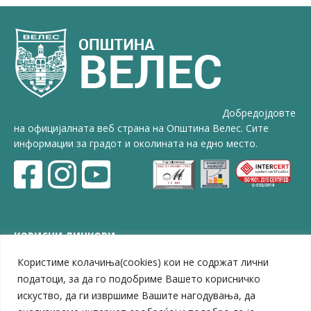
Добредојдовте
на официјалната веб страна на Општина Велес. Сите
информации за градот и околината на едно место.
КОРИСНИ ЛИНКОВИ
Користиме колачиња(cookies) кои не содржат лични
ЗЕЛС – Заедница на единиците на локална самоуправа
Центар за развој на Вардарски плански регион
податоци, за да го подобриме Вашето корисничко
Јавно комунално претпријатие „Дервен“
искуство, да ги извршиме Вашите нагодувања, да
ЈПССО „Парк – спорт и паркинзи“