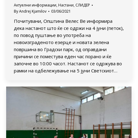
Актуелни информации
,
Настани
,
СЛИДЕР
By
Andrej Kjamilov
03/06/2021
Почитувани, Општина Велес Ве информира
дека настанот што ќе се одржи на 4 јуни (петок),
по повод пуштање во употреба на
новоизграденото езерце и новата зелена
површина во Градски парк, од оправдани
причини се поместува еден час порано и ќе
започне во 10:00 часот. Настанот се одржува во
рамки на одбележување на 5 јуни Светскиот…