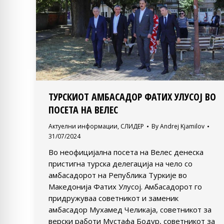
ТУРСКИОТ АМБАСАДОР ФАТИХ УЛУСОЈ ВО
ПОСЕТА НА ВЕЛЕС
Актуелни информации
,
СЛИДЕР
By
Andrej Kjamilov
31/07/2024
Во неофицијална посета на Велес денеска
пристигна турска делегација на чело со
амбасадорот на Република Туркије во
Македонија Фатих Улусој. Амбасадорот го
придружуваа советникот и заменик
амбасадор Мухамед Челикаја, советникот за
верски работи Мустафа Бодур, советникот за