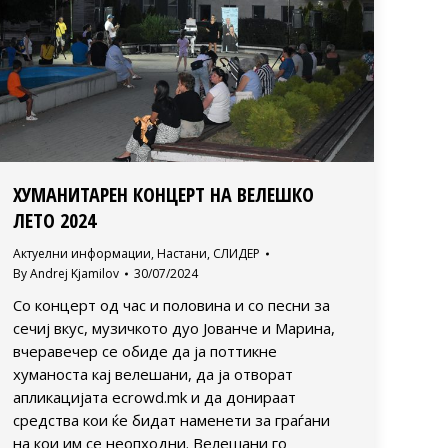
ХУМАНИТАРЕН КОНЦЕРТ НА ВЕЛЕШКО
ЛЕТО 2024
Актуелни информации
,
Настани
,
СЛИДЕР
By
Andrej Kjamilov
30/07/2024
Со концерт од час и половина и со песни за
сечиј вкус, музичкото дуо Јованче и Марина,
вчеравечер се обиде да ја поттикне
хуманоста кај велешани, да ја отворат
апликацијата ecrowd.mk и да донираат
средства кои ќе бидат наменети за граѓани
на кои им се неопходни. Велешани го