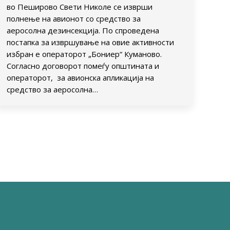
во Пеширово Свети Николе се изврши
полнење на авионот со средство за
аеросолна дезинсекција. По спроведена
постапка за извршување на овие активности
избран е операторот „Бониер“ Куманово.
Согласно договорот помеѓу општината и
операторот, за авионска апликација на
средство за аеросолна…
→