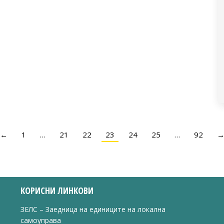
←
1
…
21
22
23
24
25
…
92
КОРИСНИ ЛИНКОВИ
ЗЕЛС – Заедница на единиците на локална
самоуправа