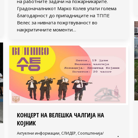
на работните задачи на пожарникарите.
Градоначалникот Марко Колев упати голема
благодарност до припадниците на ТППЕ
Велес за нивната пожртвуваност во
накјкритичните моменти…
КОНЦЕРТ НА ВЕЛЕШКА ЧАЛГИЈА НА
КОЈНИК
Актуелни информации
,
СЛИДЕР
,
Соопштенија/