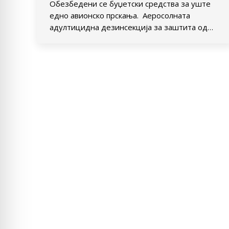
Обезбедени се буџетски средства за уште
едно авионско прскања. Аеросолната
адултицидна дезинсекција за заштита од…