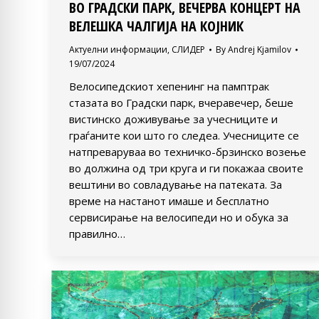
ВО ГРАДСКИ ПАРК, ВЕЧЕРВА КОНЦЕРТ НА
ВЕЛЕШКА ЧАЛГИЈА НА КОЈНИК
Актуелни информации
,
СЛИДЕР
By
Andrej Kjamilov
19/07/2024
Велосипедскиот хепенинг на памптрак
стазата во Градски парк, вчеравечер, беше
вистинско доживување за учесниците и
граѓаните кои што го следеа. Учесниците се
натпреваруваа во техничко-брзинско возење
во должина од три круга и ги покажаа своите
вештини во совладување на патеката. За
време на настанот имаше и бесплатно
сервисирање на велосипеди но и обука за
правилно…