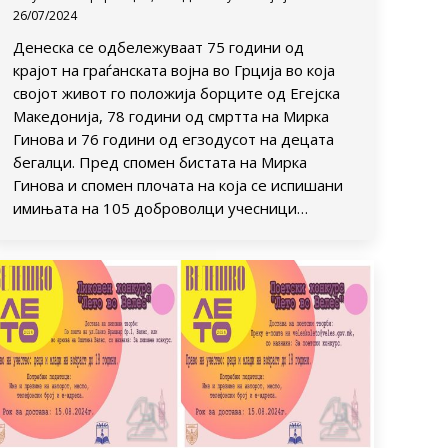
26/07/2024
Денеска се одбележуваат 75 години од
крајот на граѓанската војна во Грција во која
својот живот го положија борците од Егејска
Македонија, 78 години од смртта на Мирка
Гинова и 76 години од егзодусот на децата
бегалци. Пред спомен бистата на Мирка
Гинова и спомен плочата на која се испишани
имињата на 105 доброволци учесници…