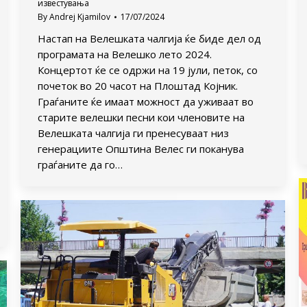
известувања
By
Andrej Kjamilov
17/07/2024
Настап на Велешката чалгија ќе биде дел од
програмата на Велешко лето 2024.
Концертот ќе се одржи на 19 јули, петок, со
почеток во 20 часот на Плоштад Којник.
Граѓаните ќе имаат можност да уживаат во
старите велешки песни кои членовите на
Велешката чалгија ги пренесуваат низ
генерациите Општина Велес ги поканува
граѓаните да го…