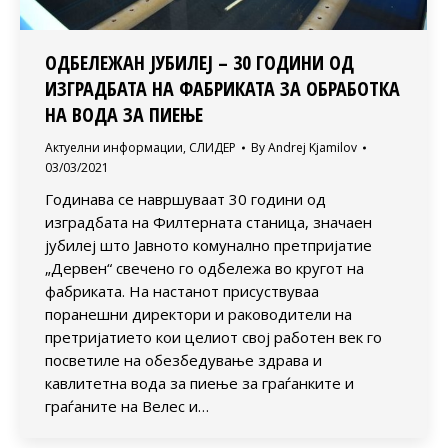
ОДБЕЛЕЖАН ЈУБИЛЕЈ – 30 ГОДИНИ ОД
ИЗГРАДБАТА НА ФАБРИКАТА ЗА ОБРАБОТКА
НА ВОДА ЗА ПИЕЊЕ
Актуелни информации
,
СЛИДЕР
By
Andrej Kjamilov
03/03/2021
Годинава се навршуваат 30 години од
изградбата на Филтерната станица, значаен
јубилеј што Јавното комунално претпријатие
„Дервен“ свечено го одбележа во кругот на
фабриката. На настанот присуствуваа
поранешни директори и раководители на
претријатието кои целиот свој работен век го
посветиле на обезбедување здрава и
кавлитетна вода за пиење за граѓанките и
граѓаните на Велес и…