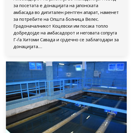
за посетата е донацијата на јапонската
амбасада во дигитален рентген апарат, наменет
за потребите на Општа болница Велес.
Градоначалникот Коцевски им посака топло
добредојде на амбасадорот и неговата сопруга
Г-ѓа Хитоми Савада и срдечно се заблагодари за
донацијата.…