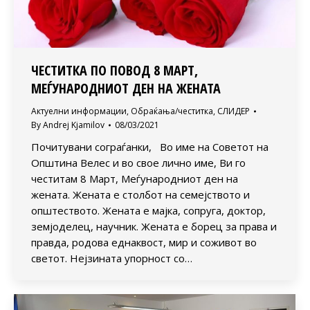
ЧЕСТИТКА ПО ПОВОД 8 МАРТ,
МЕЃУНАРОДНИОТ ДЕН НА ЖЕНАТА
Актуелни информации
,
Обраќања/честитка
,
СЛИДЕР
By
Andrej Kjamilov
08/03/2021
Почитувани сограѓанки, Во име на Советот на
Општина Велес и во свое лично име, Ви го
честитам 8 Март, Меѓународниот ден на
жената. Жената е столбот на семејството и
општеството. Жената е мајка, сопруга, доктор,
земјоделец, научник. Жената е борец за права и
правда, родова еднаквост, мир и соживот во
светот. Нејзината упорност со…