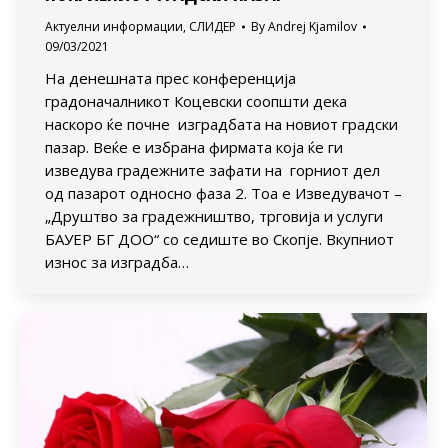
Актуелни информации
,
СЛИДЕР
By
Andrej Kjamilov
09/03/2021
На денешната прес конференција
градоначалникот Коцевски соопшти дека
наскоро ќе почне изградбата на новиот градски
пазар. Веќе е избрана фирмата која ќе ги
изведува градежните зафати на горниот дел
од пазарот односно фаза 2. Тоа е Изведувачот –
„Друштво за градежништво, трговија и услуги
БАУЕР БГ ДОО“ со седиште во Скопје. Вкупниот
износ за изградба…