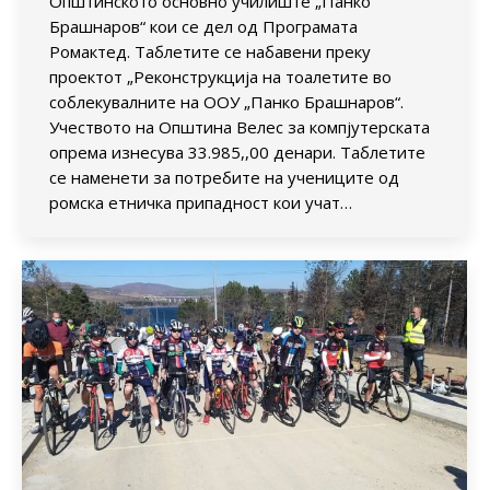
Општинското основно училиште „Панко
Брашнаров“ кои се дел од Програмата
Ромактед. Таблетите се набавени преку
проектот „Реконструкција на тоалетите во
соблекувалните на ООУ „Панко Брашнаров“.
Учеството на Општина Велес за компјутерската
опрема изнесува 33.985,,00 денари. Таблетите
се наменети за потребите на учениците од
ромска етничка припадност кои учат…