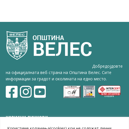
Добредојдовте
на официјалната веб страна на Општина Велес. Сите
информации за градот и околината на едно место.
КОРИСНИ ЛИНКОВИ
Користиме колачиња(cookies) кои не содржат лични
ЗЕЛС – Заедница на единиците на локална самоуправа