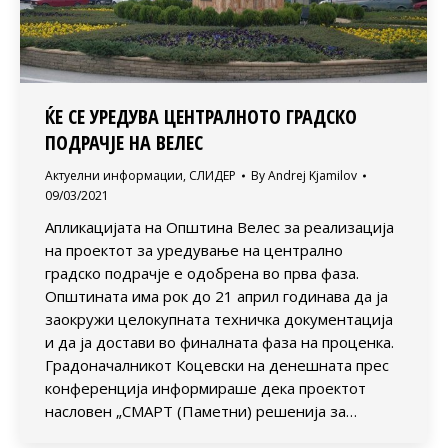
ЌЕ СЕ УРЕДУВА ЦЕНТРАЛНОТО ГРАДСКО
ПОДРАЧЈЕ НА ВЕЛЕС
Актуелни информации
,
СЛИДЕР
By
Andrej Kjamilov
09/03/2021
Апликацијата на Општина Велес за реализација
на проектот за уредување на централно
градско подрачје е одобрена во прва фаза.
Општината има рок до 21 април годинава да ја
заокружи целокупната техничка документација
и да ја достави во финалната фаза на проценка.
Градоначалникот Коцевски на денешната прес
конференција информираше дека проектот
насловен „СМАРТ (Паметни) решенија за…