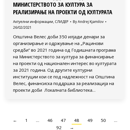
МИНИСТЕРСТВОТО ЗА КУЛТУРА ЗА
РЕАЛИЗИРАЊЕ НА ПРОЕКТИ ОД КУЛТУРАТА
Актуелни информации
,
СЛИДЕР
By
Andrej Kjamilov
26/02/2021
Општина Велес доби 350 илјади денари за
организирање и одржување на „Рацинови
средби“ во 2021 година од Годишната програма
на Министерството за култура за финансирање
на проекти од национален интерес во културата
за 2021 година. Од другите културни
институции кои се под надлежност на Општина
Велес, финансиска поддршка за реализација на
проекти доби Локалната библиотека…
←
1
…
46
47
48
49
50
…
92
→