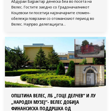
Абдураи Бајрактар денеска беа во посета на
Велес. Гостите заедно со Градоначалникот
Коцевски ги посетија најзначајните спомен-
обележја поврзани со отоманскиот период во
Велес. Најпрво делегацијата…
ОПШТИНА ВЕЛЕС, ЛБ „ГОЦЕ ДЕЛЧЕВ“ И ЛУ
„НАРОДЕН МУЗЕЈ“- ВЕЛЕС ДОБИЈА
ФИНАНСИСКА ПОДДРШКА ОД