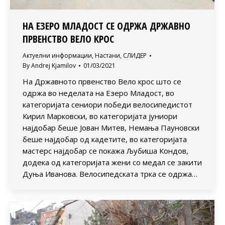
НА ЕЗЕРО МЛАДОСТ СЕ ОДРЖА ДРЖАВНО
ПРВЕНСТВО ВЕЛО КРОС
Актуелни информации
,
Настани
,
СЛИДЕР
By
Andrej Kjamilov
01/03/2021
На Државното првенство Вело крос што се
одржа во неделата на Езеро Младост, во
категоријата сениори победи велосипедистот
Кирил Марковски, во категоријата јуниори
најдобар беше Јован Митев, Немања Пауновски
беше најдобар од кадетите, во категоријата
мастерс најдобар се покажа Љубиша Кондов,
додека од категоријата жени со медал се закити
Дуња Иванова. Велосипедската трка се одржа…