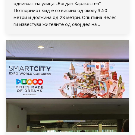
одвиваат на улица „Богдан Каракостев”.
Потпорниот ѕид е со висина од околу 3,50
метри и должина од 28 метри. Општина Велес
ги известува жителите од овој дел на…