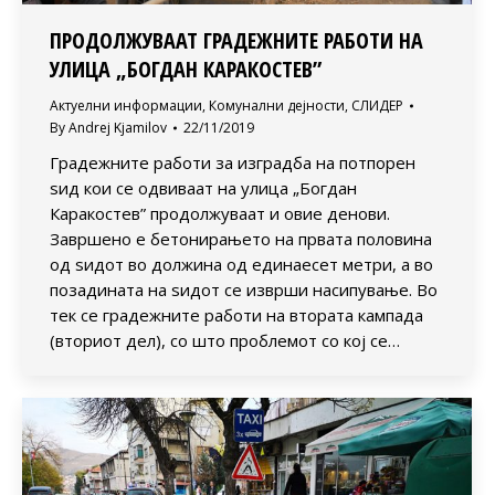
ПРОДОЛЖУВААТ ГРАДЕЖНИТЕ РАБОТИ НА
УЛИЦА „БОГДАН КАРАКОСТЕВ”
Актуелни информации
,
Комунални дејности
,
СЛИДЕР
By
Andrej Kjamilov
22/11/2019
Градежните работи за изградба на потпорен
ѕид кои се одвиваат на улица „Богдан
Каракостев” продолжуваат и овие денови.
Завршено е бетонирањето на првата половина
од ѕидот во должина од единаесет метри, а во
позадината на ѕидот се изврши насипување. Во
тек се градежните работи на втората кампада
(вториот дел), со што проблемот со кој се…