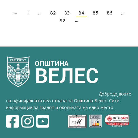
←
1
…
82
83
84
85
86
…
92
→
Добредојдовте
на официјалната веб страна на Општина Велес. Сите
информации за градот и околината на едно место.