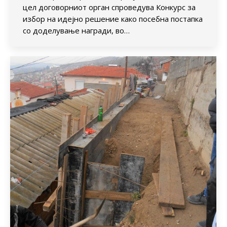
цел договорниот орган спроведува Конкурс за
избор на идејно решение како посебна постапка
со доделување награди, во…