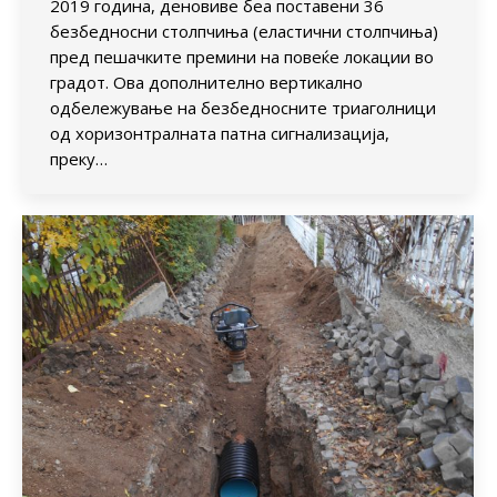
2019 година, деновиве беа поставени 36
безбедносни столпчиња (еластични столпчиња)
пред пешачките премини на повеќе локации во
градот. Ова дополнително вертикално
одбележување на безбедносните триаголници
од хоризонтралната патна сигнализација,
преку…