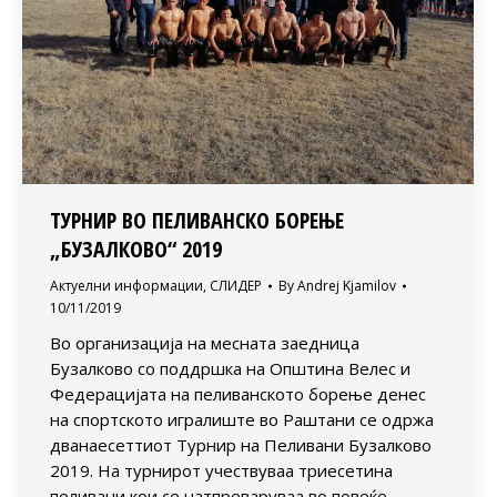
ТУРНИР ВО ПЕЛИВАНСКО БОРЕЊЕ
„БУЗАЛКОВО“ 2019
Актуелни информации
,
СЛИДЕР
By
Andrej Kjamilov
10/11/2019
Во организација на месната заедница
Бузалково со поддршка на Општина Велес и
Федерацијата на пеливанското борење денес
на спортското игралиште во Раштани се одржа
дванаесеттиот Турнир на Пеливани Бузалково
2019. На турнирот учествуваа триесетина
пеливани кои се натпреваруваа во повеќе