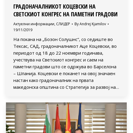
ГРАДОНАЧАЛНИКОТ КОЦЕВСКИ НА
СВЕТСКИОТ КОНГРЕС НА ПАМЕТНИ ГРАДОВИ
Актуелни информации
,
СЛИДЕР
By
Andrej Kjamilov
19/11/2019
На покана на „Бозон Солушнс“, со седиште во
Тексас, САД, градоначалникот Аце Коцевски, во
периодот од 18 до 22 ноември годинава,
учествува на Светскиот конгрес и саем на
паметни градови што се одржува во Барселона
– Шпанија. Коцевски е поканет на овој значаен
настан како градоначалник на првата
македонска општина со Стратегија за развој на…