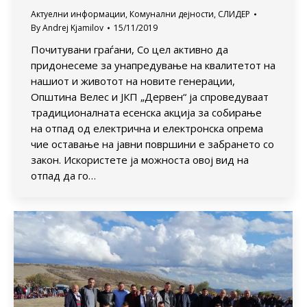
Актуелни информации
,
Комунални дејности
,
СЛИДЕР
By
Andrej Kjamilov
15/11/2019
Почитувани граѓани, Со цел активно да
придонесеме за унапредување на квалитетот на
нашиот и животот на новите генерации,
Општина Велес и ЈКП „Дервен“ ја спроведуваат
традиционалната есенска акција за собирање
на отпад од електрична и електронска опрема
чие оставање на јавни површини е забрането со
закон. Искористете ја можноста овој вид на
отпад да го…