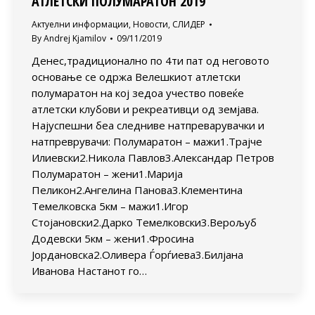
АТЛЕТСКИ ПОЛУМАРАТОН 2019
Актуелни информации
,
Новости
,
СЛИДЕР
By
Andrej Kjamilov
09/11/2019
Денес,традиционално по 4ти пат од неговото
основање се одржа Велешкиот атлетски
полумаратон на кој зедоа учество повеќе
атлетски клубови и рекреативци од земјава.
Најуспешни беа следниве натпреварувачки и
натпреврувачи: Полумаратон – мажи1.Трајче
Илиевски2.Никола Павлов3.Александар Петров
Полумаратон – жени1.Марија
Пеликон2.Ангелина Панова3.Клементина
Темелковска 5км – мажи1.Игор
Стојановски2.Дарко Темелковски3.Верољуб
Додевски 5км – жени1.Фросина
Јордановска2.Оливера Ѓорѓиева3.Билјана
Иванова Настанот го…