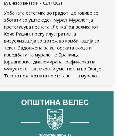
By
Виктор Јаневски
02/11/2021
Урбаната естетика во градот, деновиве се
збогати со уште еден мурал. Муралот ја
претставува песната „Ленка” од великанот
Кочо Рацин, преку илустративна
визуелизација со цртеж во комбинација со
текст. Задолжена за авторската скица и
изведбата на муралот е Бранкица
Јордановска, дипломирана графичарка на
Факултетот за ликовни уметности во Скопје.
Текстот од песната претставен на муралот…