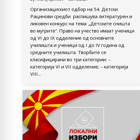
Организацискиот одбор на 54. Детски
Рацинови средби распишува литературeн и
ликовен конкурс на тема: „Детските сништа
во мугрите”. Право на учество имаат ученици
од VI до IX одделение од oсновните
училишта и ученици од I до IV година од
средните училишта. Творбите се
класифицирани во три категории: –
категорија VI и VII одделение; – категорија
VIII…