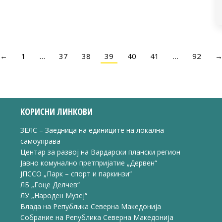
←
1
…
37
38
39
40
41
…
92
КОРИСНИ ЛИНКОВИ
ЗЕЛС – Заедница на единиците на локална
самоуправа
Центар за развој на Вардарски плански регион
Јавно комунално претпријатие „Дервен“
ЈПССО „Парк – спорт и паркинзи“
ЛБ „Гоце Делчев“
ЛУ „Народен Музеј“
Влада на Република Северна Македонија
Собрание на Република Северна Македонија