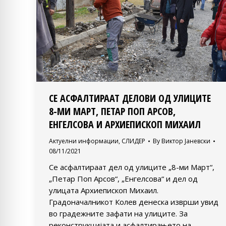
СЕ АСФАЛТИРААТ ДЕЛОВИ ОД УЛИЦИТЕ
8-МИ МАРТ, ПЕТАР ПОП АРСОВ,
ЕНГЕЛСОВА И АРХИЕПИСКОП МИХАИЛ
Актуелни информации
,
СЛИДЕР
By
Виктор Јаневски
08/11/2021
Се асфалтираат дел од улиците „8-ми Март“,
„Петар Поп Арсов“, „Енгелсова“ и дел од
улицата Архиепископ Михаил.
Градоначалникот Колев денеска изврши увид
во градежните зафати на улиците. За
реконструкцијата и асфалтирањето на