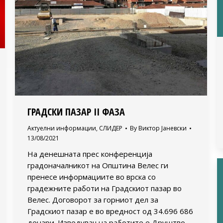
ГРАДСКИ ПАЗАР II ФАЗА
Актуелни информации
,
СЛИДЕР
By
Виктор Јаневски
13/08/2021
На денешната прес конференција
градоначалникот на Општина Велес ги
пренесе информациите во врска со
градежните работи на Градскиот пазар во
Велес. Договорот за горниот дел за
Градскиот пазар е во вредност од 34.696 686
денари. Изведувач на работите е Друштво