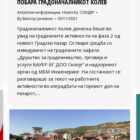
ПОБАРА ГРАДОНАЧАЛНИКОТ КОЛЕВ
Актуелни информации
,
Новости
,
СЛИДЕР
By
Виктор Јаневски
03/11/2021
Градоначалникот Колев денеска беше во
увид на градежните активности на фаза 2 од
новиот Градски пазар. Оствари средба со
изведувачот на градежните зафати
„Друштво за градежништво, трговија и
услуги БАУЕР БГ ДОО Скопје“ и надзорниот
орган од МБМ Инженеринг. На состанокот се
разговараше за текот на работните
активности во изградбата на горниот дел на
пазарот,…