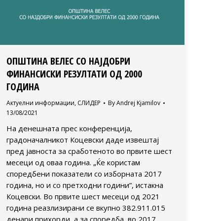
ОПШТИНА ВЕЛЕС СО НАЈДОБРИ
ФИНАНСИСКИ РЕЗУЛТАТИ ОД 2000
ГОДИНА
Актуелни информации
,
СЛИДЕР
By
Andrej Kjamilov
13/08/2021
На денешната прес конференција,
градоначалникот Коцевски даде извештај
пред јавноста за сработеното во првите шест
месеци од оваа година. „Ќе користам
споредбени показатели со изборната 2017
година, но и со претходни години”, истакна
Коцевски. Во првите шест месеци од 2021
година реазлизирани се вкупно 382.911.015
денари прихорди, а за споредба, во 2017