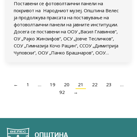
Поставени се фотоволтаични панели на
покривот на Народниот музеј. Општина Велес
ја продолжува праксата на поставување на
фотоволтаични панели на јавните институции.
Досега се поставени на ООУ „Васил Главинов“,
ОУ „Рајко Жинзифов“, ОСУ „Јовче Тесличков“,
СОУ „Гимназија Кочо Рацин“, ССОУ „Димитрија
Чуповски“, ООУ „Панко Брашнаров“, ООУ…
←
1
…
19
20
21
22
23
…
92
→