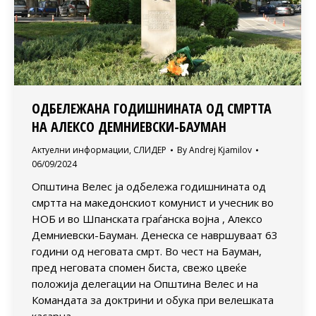
ОДБЕЛЕЖАНА ГОДИШНИНАТА ОД СМРТТА
НА АЛЕКСО ДЕМНИЕВСКИ-БАУМАН
Актуелни информации
,
СЛИДЕР
By
Andrej Kjamilov
06/09/2024
Општина Велес ја одбележа годишнината од
смртта на македонскиот комунист и учесник во
НОБ и во Шпанската граѓанска војна , Алексо
Демниевски-Бауман. Денеска се навршуваат 63
години од неговата смрт. Во чест на Бауман,
пред неговата спомен биста, свежо цвеќе
положија делегации на Општина Велес и на
Командата за доктрини и обука при велешката
касарна…