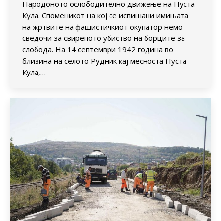
Народоното ослободително движење на Пуста
Кула. Споменикот на кој се испишани имињата
на жртвите на фашистичкиот окупатор немо
сведочи за свирепото убиство на борците за
слобода. На 14 септември 1942 година во
близина на селото Рудник кај месноста Пуста
Кула,…