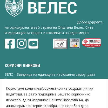
Добредојдовте
на официјалната веб страна на Општина Велес. Сите
информации за градот и околината на едно место.
КОРИСНИ ЛИНКОВИ
ЗЕЛС – Заедница на единиците на локална самоуправа
Центар за развој на Вардарски плански регион
Јавно комунално претпријатие „Дервен“
Користиме колачиња(cookies) кои не содржат лични
ЈПССО „Парк – спорт и паркинзи“
податоци, за да го подобриме Вашето корисничко
ЛБ „Гоце Делчев“
искуство, да ги извршиме Вашите нагодувања, да
ЛУ „Народен Музеј“
анализираме интернет сообраќај и подобро да ја
Влада на Република Северна Македонија