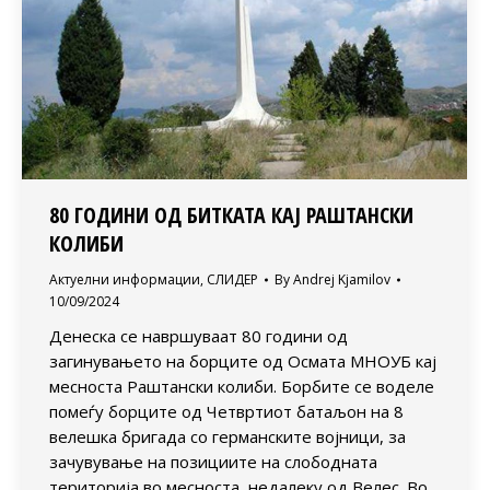
80 ГОДИНИ ОД БИТКАТА КАЈ РАШТАНСКИ
КОЛИБИ
Актуелни информации
,
СЛИДЕР
By
Andrej Kjamilov
10/09/2024
Денеска се навршуваат 80 години од
загинувањето на борците од Осмата МНОУБ кај
месноста Раштански колиби. Борбите се воделе
помеѓу борците од Четвртиот батаљон на 8
велешка бригада со германските војници, за
зачувување на позициите на слободната
територија во месноста, недалеку од Велес. Во