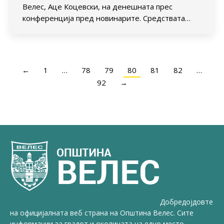
Велес, Аце Коцевски, на денешната прес
конференција пред новинарите. Средствата…
←
1
…
78
79
80
81
82
…
92
→
Добредојдовте
на официјалната веб страна на Општина Велес. Сите
информации за градот и околината на едно место.