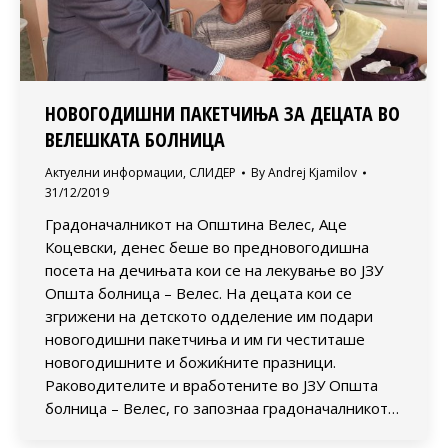
НОВОГОДИШНИ ПАКЕТЧИЊА ЗА ДЕЦАТА ВО
ВЕЛЕШКАТА БОЛНИЦА
Актуелни информации
,
СЛИДЕР
By
Andrej Kjamilov
31/12/2019
Градоначалникот на Општина Велес, Аце
Коцевски, денес беше во предновогодишна
посета на дечињата кои се на лекување во ЈЗУ
Општа болница – Велес. На децата кои се
згрижени на детското одделение им подари
новогодишни пакетчиња и им ги честиташе
новогодишните и божиќните празници.
Раководителите и вработените во ЈЗУ Општа
болница – Велес, го запознаа градоначалникот…