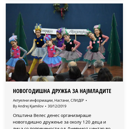
НОВОГОДИШНА ДРУЖБА ЗА НАЈМЛАДИТЕ
Актуелни информации
,
Настани
,
СЛИДЕР
By
Andrej Kjamilov
30/12/2019
Општина Велес денес организираше
новогодишно дружење за околу 120 деца и
лица со попречености од Дневниот центар во