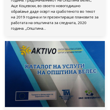
година. Градоначалникот на Општина Велес,
Аце Коцевски, во своето новогодишно
обраќање даде осврт на сработеното во текот
на 2019 година и ги презентираше плановите за
работата на општината за следната, 2020
година. „Општина…