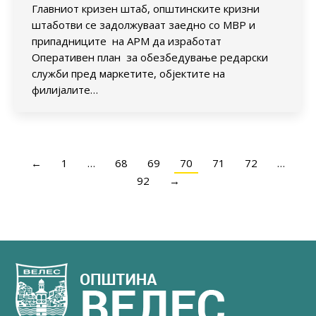
Главниот кризен штаб, општинските кризни
штаботви се задолжуваат заедно со МВР и
припадниците на АРМ да изработат
Оперативен план за обезбедување редарски
служби пред маркетите, објектите на
филијалите…
←
1
…
68
69
70
71
72
…
92
→