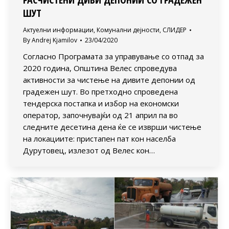
ШУТ
Актуелни информации
,
Комунални дејности
,
СЛИДЕР
By
Andrej Kjamilov
23/04/2020
Согласно Програмата за управување со отпад за
2020 година, Општина Велес спроведува
активности за чистење на дивите депонии од
градежен шут. Во претходно спроведена
тендерска постапка и избор на економски
оператор, започнувајќи од 21 април па во
следните десетина дена ќе се изврши чистење
на локациите: пристапен пат кон населба
Дурутовец, излезот од Велес кон…