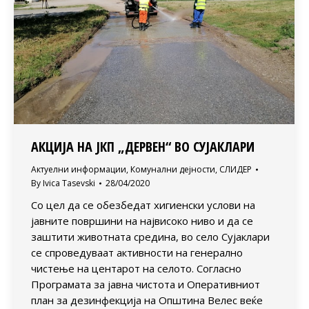
АКЦИЈА НА ЈКП „ДЕРВЕН“ ВО СУЈАКЛАРИ
Актуелни информации
,
Комунални дејности
,
СЛИДЕР
By
Ivica Tasevski
28/04/2020
Со цел да се обезбедат хигиенски услови на
јавните површини на највисоко ниво и да се
заштити животната средина, во село Сујаклари
се спроведуваат активности на генерално
чистење на центарот на селото. Согласно
Програмата за јавна чистота и Оперативниот
план за дезинфекција на Општина Велес веќе