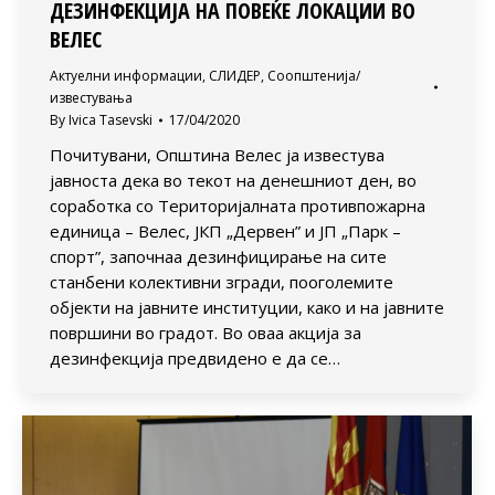
ДЕЗИНФЕКЦИЈА НА ПОВЕЌЕ ЛОКАЦИИ ВО
ВЕЛЕС
Актуелни информации
,
СЛИДЕР
,
Соопштенија/
известувања
By
Ivica Tasevski
17/04/2020
Почитувани, Општина Велес ја известува
јавноста дека во текот на денешниот ден, во
соработка со Територијалната противпожарна
единица – Велес, ЈКП „Дервен” и ЈП „Парк –
спорт”, започнаа дезинфицирање на сите
станбени колективни згради, пооголемите
објекти на јавните институции, како и на јавните
површини во градот. Во оваа акција за
дезинфекција предвидено е да се…