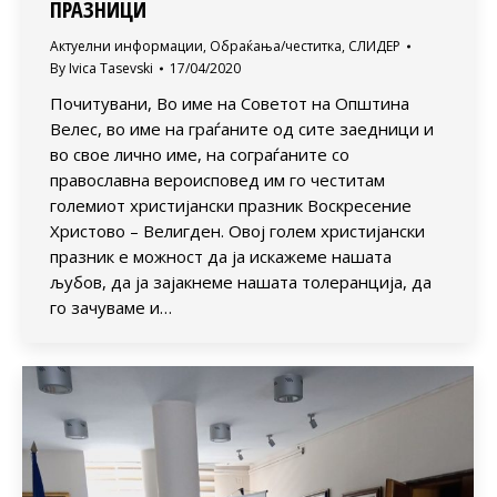
ПРАЗНИЦИ
Актуелни информации
,
Обраќања/честитка
,
СЛИДЕР
By
Ivica Tasevski
17/04/2020
Почитувани, Во име на Советот на Општина
Велес, во име на граѓаните од сите заедници и
во свое лично име, на сограѓаните со
православна вероисповед им го честитам
големиот христијански празник Воскресение
Христово – Велигден. Овој голем христијански
празник е можност да ја искажеме нашата
љубов, да ја зајакнеме нашата толеранција, да
го зачуваме и…