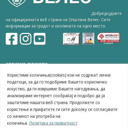
Добредојдовте
на официјалната веб страна на Општина Велес. Сите
информации за градот и околината на едно место.
КОРИСНИ ЛИНКОВИ
Користиме колачиња(cookies) кои не содржат лични
ЗЕЛС – Заедница на единиците на локална самоуправа
Центар за развој на Вардарски плански регион
податоци, за да го подобриме Вашето корисничко
Јавно комунално претпријатие „Дервен“
искуство, да ги извршиме Вашите нагодувања, да
ЈПССО „Парк – спорт и паркинзи“
анализираме интернет сообраќај и подобро да ја
ЛБ „Гоце Делчев“
заштитиме нашата веб страна. Продолжете со
ЛУ „Народен Музеј“
користење и прифатете ги сите доколку се согласувате
Влада на Република Северна Македонија
со начинот на употреба на
Собрание на Република Северна Македонија
колачиња.
Политика за приватност
Министерство за финансии