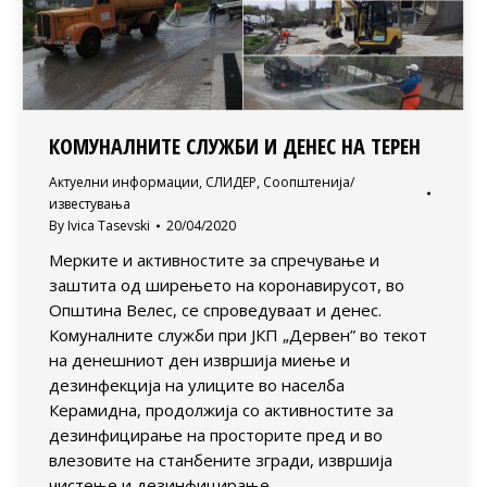
КОМУНАЛНИТЕ СЛУЖБИ И ДЕНЕС НА ТЕРЕН
Актуелни информации
,
СЛИДЕР
,
Соопштенија/
известувања
By
Ivica Tasevski
20/04/2020
Мерките и активностите за спречување и
заштита од ширењето на коронавирусот, во
Општина Велес, се спроведуваат и денес.
Комуналните служби при ЈКП „Дервен” во текот
на денешниот ден извршија миење и
дезинфекција на улиците во населба
Керамидна, продолжија со активностите за
дезинфицирање на просторите пред и во
влезовите на станбените згради, извршија
чистење и дезинфицирање…