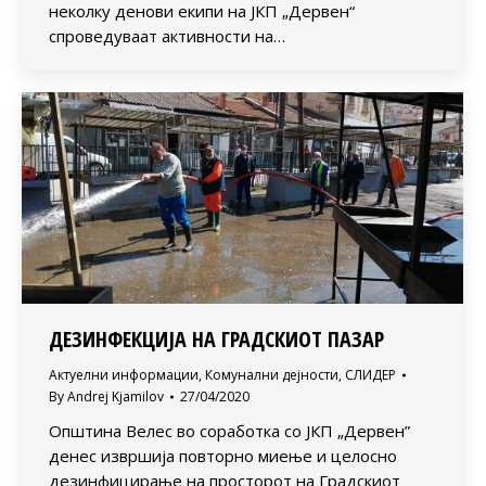
неколку денови екипи на ЈКП „Дервен“
спроведуваат активности на…
ДЕЗИНФЕКЦИЈА НА ГРАДСКИОТ ПАЗАР
Актуелни информации
,
Комунални дејности
,
СЛИДЕР
By
Andrej Kjamilov
27/04/2020
Општина Велес во соработка со ЈКП „Дервен”
денес извршија повторно миење и целосно
дезинфицирање на просторот на Градскиот