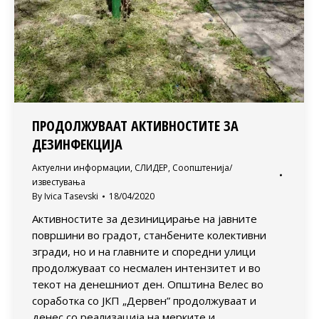
ПРОДОЛЖУВААТ АКТИВНОСТИТЕ ЗА
ДЕЗИНФЕКЦИЈА
Актуелни информации
,
СЛИДЕР
,
Соопштенија/
известувања
By
Ivica Tasevski
18/04/2020
Активностите за дезиницирање на јавните
површини во градот, станбените колективни
згради, но и на главните и споредни улици
продолжуваат со несмален интензитет и во
текот на денешниот ден. Општина Велес во
соработка со ЈКП „Дервен” продолжуваат и
денес со реализација на мерките и