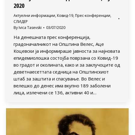
2020
Актуелни информации
,
Ковид-19
,
Прес-конференции
,
СЛИДЕР
By
Ivica Tasevski
03/07/2020
На денешната прес конференција,
градоначалникот на Општина Велес, Аце
Коцевски ја информираше јавноста за најновата
епидемиолошка состојба поврзана со Ковид-19
во градот и околината, како и за заклучоците од
деветнаесеттата седница на Општинскиот
штаб за заштита и спасување. Во Велес и
велешко до денес има вкупно 189 заболени
лица, излечени се 136, активни 40 и…