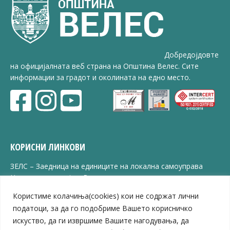
Добредојдовте
на официјалната веб страна на Општина Велес. Сите
информации за градот и околината на едно место.
КОРИСНИ ЛИНКОВИ
ЗЕЛС – Заедница на единиците на локална самоуправа
Центар за развој на Вардарски плански регион
Јавно комунално претпријатие „Дервен“
Користиме колачиња(cookies) кои не содржат лични
ЈПССО „Парк – спорт и паркинзи“
податоци, за да го подобриме Вашето корисничко
ЛБ „Гоце Делчев“
искуство, да ги извршиме Вашите нагодувања, да
ЛУ „Народен Музеј“