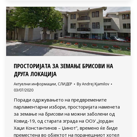
ПРОСТОРИЈАTA ЗА ЗЕМАЊЕ БРИСОВИ НА
ДРУГА ЛОКАЦИЈА
Актуелни информации
,
СЛИДЕР
By
Andrej Kjamilov
03/07/2020
Поради одржувањето на предвремените
парламентарни избори, просторијата наменета
за земање на брисови на можни заболени од
Ковид-19, од старата зграда на ООУ „Јордан
Хаџи Константинов – Џинот”, времено ќе биде
преместена во објектот на поранешниот хотел