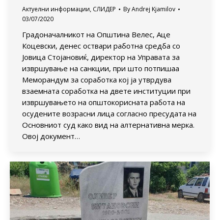
Актуелни информации
,
СЛИДЕР
By
Andrej Kjamilov
03/07/2020
Градоначалникот на Општина Велес, Аце
Коцевски, денес оствари работна средба со
Јовица Стојановиќ, директор на Управата за
извршување на санкции, при што потпишаа
Меморандум за соработка кој ја утврдува
взаемната соработка на двете институции при
извршувањето на општокорисната работа на
осудените возрасни лица согласно пресудата на
Основниот суд како вид на алтернативна мерка.
Овој документ…