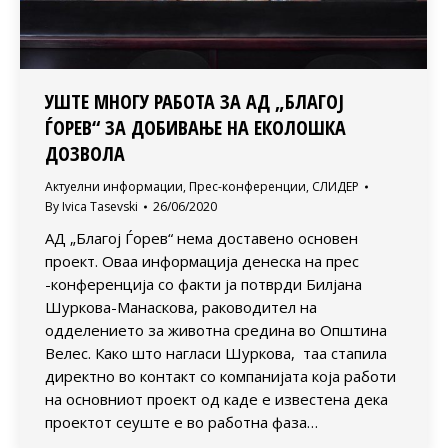
УШТЕ МНОГУ РАБОТА ЗА АД „БЛАГОЈ
ЃОРЕВ“ ЗА ДОБИВАЊЕ НА ЕКОЛОШКА
ДОЗВОЛА
Актуелни информации
,
Прес-конференции
,
СЛИДЕР
By
Ivica Tasevski
26/06/2020
АД „Благој Ѓорев“ нема доставено основен
проект. Оваа информација денеска на прес
-конференција со факти ја потврди Билјана
Шуркова-Манаскова, раководител на
одделението за животна средина во Општина
Велес. Како што нагласи Шуркова, таа стапила
директно во контакт со компанијата која работи
на основниот проект од каде е известена дека
проектот сеуште е во работна фаза…