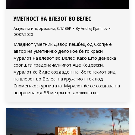
УМЕТНОСТ НА ВЛЕЗОТ ВО ВЕЛЕС
Актуелни информации
,
СЛИДЕР
By
Andrej Kjamilov
03/07/2020
Младиот уметник Давор Кешќец од Скопје е
автор на уметничко дело кое ќе го краси
муралот на влезот во Велес. Како што денеска
соопшти градоначалникот Аце Коцевски,
муралот ќе биде создаден на бетонскиот ѕид
на влезот во Велес, на кружниот тек под
Спомен-костурницата. Муралот ќе се создава на
површина од 86 метри во должина и…