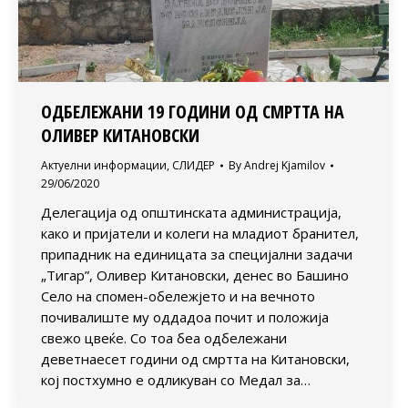
ОДБЕЛЕЖАНИ 19 ГОДИНИ ОД СМРТТА НА
ОЛИВЕР КИТАНОВСКИ
Актуелни информации
,
СЛИДЕР
By
Andrej Kjamilov
29/06/2020
Делегација од општинската администрација,
како и пријатели и колеги на младиот бранител,
припадник на единицата за специјални задачи
„Тигар”, Оливер Китановски, денес во Башино
Село на спомен-обележјето и на вечното
почивалиште му оддадоа почит и положија
свежо цвеќе. Со тоа беа одбележани
деветнаесет години од смртта на Китановски,
кој постхумно е одликуван со Медал за…