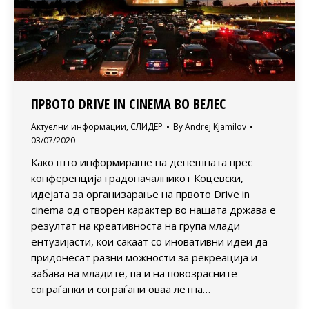
ПРВОТО DRIVE IN CINEMA ВО ВЕЛЕС
Актуелни информации
,
СЛИДЕР
By
Andrej Kjamilov
03/07/2020
Како што информираше на денешната прес
конференција градоначалникот Коцевски,
идејата за организарање на првото Drive in
cinema од отворен карактер во нашата држава е
резултат на креативноста на група млади
ентузијасти, кои сакаат со иновативни идеи да
придонесат разни можности за рекреација и
забава на младите, па и на повозрасните
сограѓанки и сограѓани оваа летна…