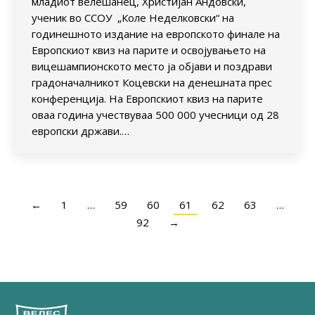
младиот велешанец, Христијан Андовски,
ученик во ССОУ „Коле Неделковски“ на
годинешното издание на европското финале на
Европскиот квиз на парите и освојувањето на
вицешампионското место ја објави и поздрави
градоначалникот Коцевски на денешната прес
конференција. На Европскиот квиз на парите
оваа година учествуваа 500 000 учесници од 28
европски држави.…
←
1
…
59
60
61
62
63
…
92
→