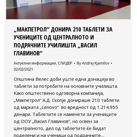
„МАКПЕТРОЛ“ ДОНИРА 210 ТАБЛЕТИ ЗА
УЧЕНИЦИТЕ ОД ЦЕНТРАЛНОТО И
ПОДРАЧНИТЕ УЧИЛИШТА „ВАСИЛ
ГЛАВИНОВ“
Актуелни информации
,
СЛИДЕР
By
Andrej Kjamilov
02/02/2021
Општина Велес доби уште една донација во
таблети за потребите на основните училишта.
Како општествено одговорна компанија,
„Макпетрол“ А.Д. Скопје донираше 210 таблети
од марката „Lenovo“ во вредност од 1.214.955
денари. Таблетите се наменети за учениците
од ООУ „Васил Главинов“, но освен за
централното, дел од таблетите ќе бидат
поделени и на ученици од подрачните…