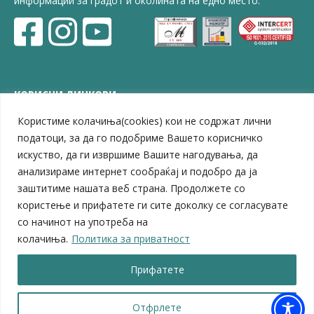
информации за градот и околината на едно место.
КОРИСНИ ЛИНКОВИ
Користиме колачиња(cookies) кои не содржат лични
ЗЕЛС – Заедница на единиците на локална самоуправа
Центар за развој на Вардарски плански регион
податоци, за да го подобриме Вашето корисничко
Јавно комунално претпријатие „Дервен“
искуство, да ги извршиме Вашите нагодувања, да
ЈПССО „Парк – спорт и паркинзи“
анализираме интернет сообраќај и подобро да ја
ЛБ „Гоце Делчев“
заштитиме нашата веб страна. Продолжете со
ЛУ „Народен Музеј“
користење и прифатете ги сите доколку се согласувате
Влада на Република Северна Македонија
со начинот на употреба на
Собрание на Република Северна Македонија
колачиња.
Политика за приватност
Министерство за финансии
Министерство за транспорт
Прифатете
Министерство за локална самоуправа
Министерство за дигитална трансформација
Министерство за јавна администрација
Отфрлете