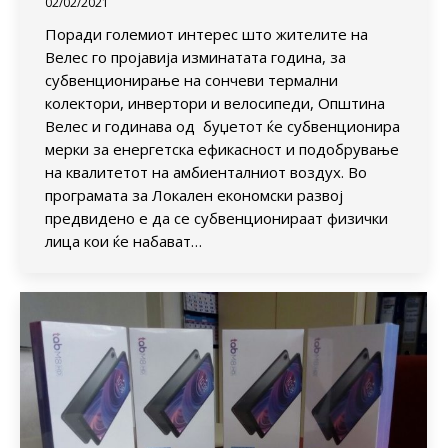
02/02/2021
Поради големиот интерес што жителите на
Велес го пројавија изминатата година, за
субвенционирање на сончеви термални
колектори, инвертори и велосипеди, Општина
Велес и годинава од буџетот ќе субвенционира
мерки за енергетска ефикасност и подобрување
на квалитетот на амбиенталниот воздух. Во
програмата за Локален економски развој
предвидено е да се субвенционираат физички
лица кои ќе набават…