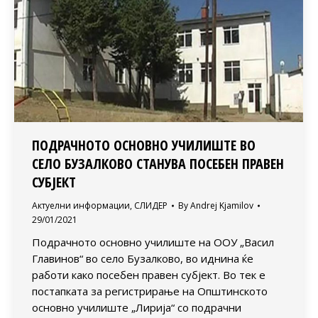
ПОДРАЧНОТО ОСНОВНО УЧИЛИШТЕ ВО
СЕЛО БУЗАЛКОВО СТАНУВА ПОСЕБЕН ПРАВЕН
СУБЈЕКТ
Актуелни информации
,
СЛИДЕР
By
Andrej Kjamilov
29/01/2021
Подрачното основно училиште на ООУ „Васил
Главинов“ во село Бузалково, во иднина ќе
работи како посебен правен субјект. Во тек е
постапката за регистрирање на Општинското
основно училиште „Лирија“ со подрачни