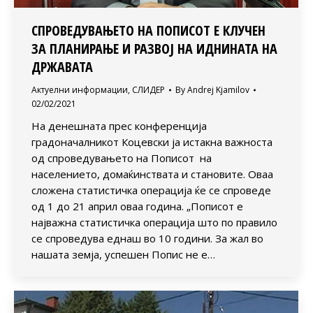
СПРОВЕДУВАЊЕТО НА ПОПИСОТ Е КЛУЧЕН
ЗА ПЛАНИРАЊЕ И РАЗВОЈ НА ИДНИНАТА НА
ДРЖАВАТА
Актуелни информации
,
СЛИДЕР
By
Andrej Kjamilov
02/02/2021
На денешната прес конференција
градоначалникот Коцевски ја истакна важноста
од спроведувањето на Пописот на
населението, домаќинствата и становите. Оваа
сложена статистичка операција ќе се спроведе
од 1 до 21 април оваа година. „Пописот е
најважна статистичка операција што по правило
се спроведува еднаш во 10 години. За жал во
нашата земја, успешен Попис не е…