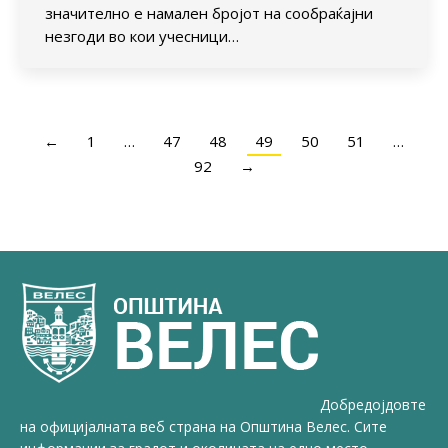
значително е намален бројот на сообраќајни
незгоди во кои учесници…
←
1
…
47
48
49
50
51
…
92
→
Добредојдовте
на официјалната веб страна на Општина Велес. Сите