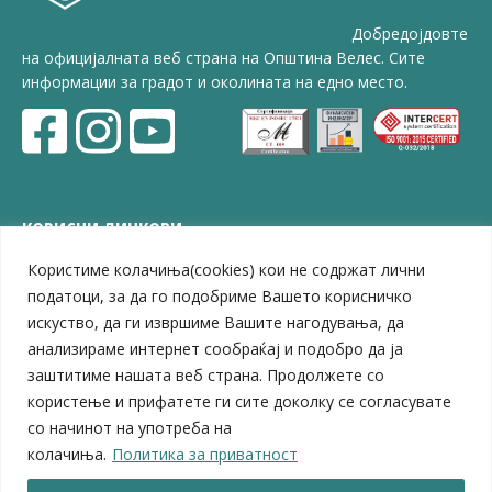
Добредојдовте
на официјалната веб страна на Општина Велес. Сите
информации за градот и околината на едно место.
КОРИСНИ ЛИНКОВИ
Користиме колачиња(cookies) кои не содржат лични
ЗЕЛС – Заедница на единиците на локална самоуправа
Центар за развој на Вардарски плански регион
податоци, за да го подобриме Вашето корисничко
Јавно комунално претпријатие „Дервен“
искуство, да ги извршиме Вашите нагодувања, да
ЈПССО „Парк – спорт и паркинзи“
анализираме интернет сообраќај и подобро да ја
ЛБ „Гоце Делчев“
заштитиме нашата веб страна. Продолжете со
ЛУ „Народен Музеј“
користење и прифатете ги сите доколку се согласувате
Влада на Република Северна Македонија
со начинот на употреба на
Собрание на Република Северна Македонија
колачиња.
Политика за приватност
Министерство за финансии
Министерство за транспорт