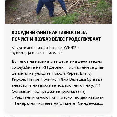
КООРДИНИРАНИТЕ АКТИВНОСТИ ЗА
ПОЧИСТ И ПОУБАВ ВЕЛЕС ПРОДОЛЖУВААТ
Актуелни информации
,
Новости
,
СЛИДЕР
By
Виктор Јаневски
11/03/2022
Во текот на изминатите десетина дена заедно
со службите на ЈКП Дервен: – Исчистени се диви
депонии на улиците Никола Карев, Благој
Кирков, Петре Прличко и 8ма Велешка бригада,
влезовите на гаражите под плочникот на ул.11
Октомври, под градските гробишта кај
с.Раштани и каналот кај Потокот во два наврати
– Генерално чистење на улиците Илинденска,…