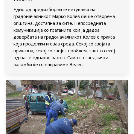
Едно од предизборните ветувања на
градоначалникот Марко Колев беше отворена
општина, достапна за сите. Непосредната
комуникација со граѓаните кои ја дадоа
довербата на градоначалникот Колев е пракса
која продолжи и оваа среда. Секој со својата
приказна, секој со својот проблем, зашто секој
од нас е еднакво важен. Само со заеднички
заложби ќе го направиме Велес…