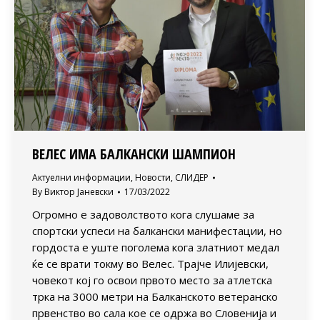
ВЕЛЕС ИМА БАЛКАНСКИ ШАМПИОН
Актуелни информации
,
Новости
,
СЛИДЕР
By
Виктор Јаневски
17/03/2022
Огромно е задоволството кога слушаме за
спортски успеси на балкански манифестации, но
гордоста е уште поголема кога златниот медал
ќе се врати токму во Велес. Трајче Илијевски,
човекот кој го освои првото место за атлетска
трка на 3000 метри на Балканското ветеранско
првенство во сала кое се одржа во Словенија и