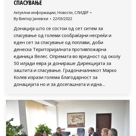
СПАСУВАЊЕ
Актуелни информации
,
Новости
,
СЛИДЕР
By
Виктор Јаневски
22/03/2022
Донација што се состои од сет ситем за
спасување од големи сообраќајни несреќи и
еден сет за спасување од поплави, доби
денеска Територијалната противпожарна
единица Велес. Опремата во вредност од околу
50 илјади евра ја донираше Дирекцијата за
заштита и спасување. Градоначалникот Марко
Колев изрази голема благодарност за
донацијата но и за досегашната и идна…