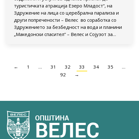
туристичката атракција Езеро Младост“, на
Здружение на лица со церебрална парализа и
други попречености – Велес во соработка со
Здружението за безбедност на вода и планини
„Македонски спасител“ – Велес и Сојузот за…
←
1
…
31
32
33
34
35
…
92
→