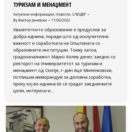
ТУРИЗАМ И МЕНАЏМЕНТ
Актуелни информации
,
Новости
,
СЛИДЕР
By
Виктор Јаневски
17/03/2022
Квалитетното образование е предуслов за
добра иднина, поради што од исклучителна
важност е соработката на Општината со
образовните институции. Токму затоа,
градоначалникот Марко Колев денес заедно со
ректорот на Универзитетот за туризам и
менаџмент од Скопје, г-дин Аце Миленковски,
потпишаа меморандум за деловна соработка,
преку кој во иднина ќе се градат заедничките
цели, интереси и…