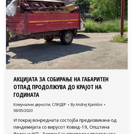
АКЦИЈАТА ЗА СОБИРАЊЕ НА ГАБАРИТЕН
ОТПАД ПРОДОЛЖУВА ДО КРАЈОТ НА
ГОДИНАТА
Комунални дејности
,
СЛИДЕР
By
Andrej Kjamilov
06/05/2020
И покрај вонредната состојба предизвикана од
пандемијата со вирусот Ковид-19, Општина
Велес и ЈКП „Дервен“ ја спроведоа пролетната