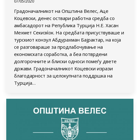
07/05/2020
Градоначалникот на Општина Велес, Аце
Коцевски, денес оствари работна средба со
амбасадорот на Република Турција Н.Е. Хасан
Мехмет Секизќок. На средбата присуствуваше и
турскиот конзул Абдурахман Бајрактар, на која
се разговараше за продлабочување на
економската соработка, а беа потврдени
долгорочните и блиски односи помеѓу двете
држави. Градоначалникот Коцевски изрази
благодарност за целокупната поддршка на
Турција…