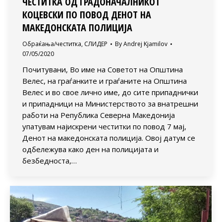
ЧЕСТИТКА ОД ГРАДОНАЧАЛНИКОТ
КОЦЕВСКИ ПО ПОВОД ДЕНОТ НА
МАКЕДОНСКАТА ПОЛИЦИЈА
Обраќања/честитка
,
СЛИДЕР
By
Andrej Kjamilov
07/05/2020
Почитувани, Во име на Советот на Општина
Велес, на граѓанките и граѓаните на Општина
Велес и во свое лично име, до сите припаднички
и припадници на Министерството за внатрешни
работи на Република Северна Македонија
упатувам најискрени честитки по повод 7 мај,
Денот на македонската полиција. Овој датум се
одбележува како ден на полицијата и
безбедноста,…