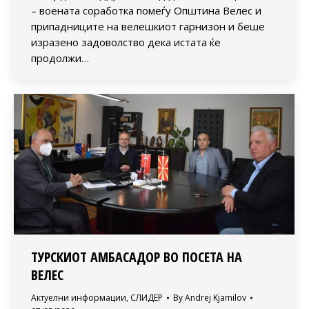
– воената соработка помеѓу Општина Велес и
припадниците на велешкиот гарнизон и беше
изразено задоволство дека истата ќе
продолжи…
ТУРСКИОТ АМБАСАДОР ВО ПОСЕТА НА
ВЕЛЕС
Актуелни информации
,
СЛИДЕР
By
Andrej Kjamilov