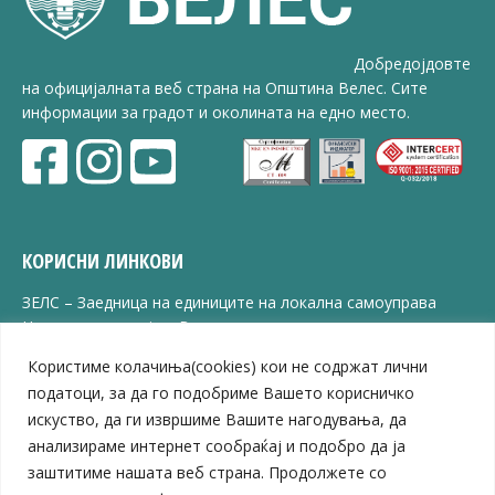
Добредојдовте
на официјалната веб страна на Општина Велес. Сите
информации за градот и околината на едно место.
КОРИСНИ ЛИНКОВИ
ЗЕЛС – Заедница на единиците на локална самоуправа
Центар за развој на Вардарски плански регион
Јавно комунално претпријатие „Дервен“
Користиме колачиња(cookies) кои не содржат лични
ЈПССО „Парк – спорт и паркинзи“
податоци, за да го подобриме Вашето корисничко
ЛБ „Гоце Делчев“
искуство, да ги извршиме Вашите нагодувања, да
ЛУ „Народен Музеј“
анализираме интернет сообраќај и подобро да ја
Влада на Република Северна Македонија
заштитиме нашата веб страна. Продолжете со
Собрание на Република Северна Македонија