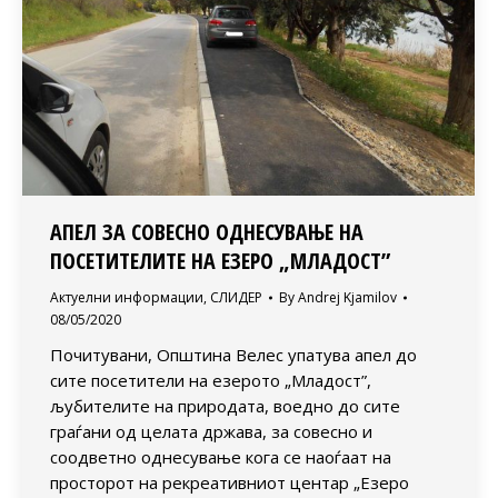
АПЕЛ ЗА СОВЕСНО ОДНЕСУВАЊЕ НА
ПОСЕТИТЕЛИТЕ НА ЕЗЕРО „МЛАДОСТ”
Актуелни информации
,
СЛИДЕР
By
Andrej Kjamilov
08/05/2020
Почитувани, Општина Велес упатува апел до
сите посетители на езерото „Младост”,
љубителите на природата, воедно до сите
граѓани од целата држава, за совесно и
соодветно однесување кога се наоѓаат на
просторот на рекреативниот центар „Езеро