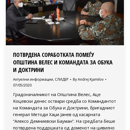
ПОТВРДЕНА СОРАБОТКАТА ПОМЕЃУ
ОПШТИНА ВЕЛЕС И КОМАНДАТА ЗА ОБУКА
И ДОКТРИНИ
Актуелни информации
,
СЛИДЕР
By
Andrej Kjamilov
07/05/2020
Градоначалникот на Општина Велес, Аце
Коцевски денес оствари средба со Командантот
на Командата за Обука и Доктрини, бригадниот
генерал Методи Хаџи Јанев од касарната
“Алексо Демниевски Бауман”. На средбата беше
потврдена поддршката од доменот на цивилно