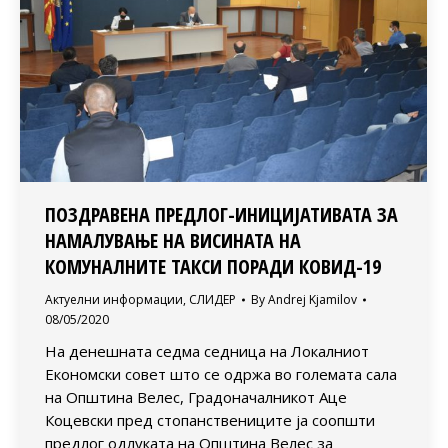
ПОЗДРАВЕНА ПРЕДЛОГ-ИНИЦИЈАТИВАТА ЗА
НАМАЛУВАЊЕ НА ВИСИНАТА НА
КОМУНАЛНИТЕ ТАКСИ ПОРАДИ КОВИД-19
Актуелни информации
,
СЛИДЕР
By
Andrej Kjamilov
08/05/2020
На денешната седма седница на Локалниот
Економски совет што се одржа во големата сала
на Општина Велес, Градоначалникот Аце
Коцевски пред стопанствениците ја соопшти
предлог одлуката на Општина Велес за