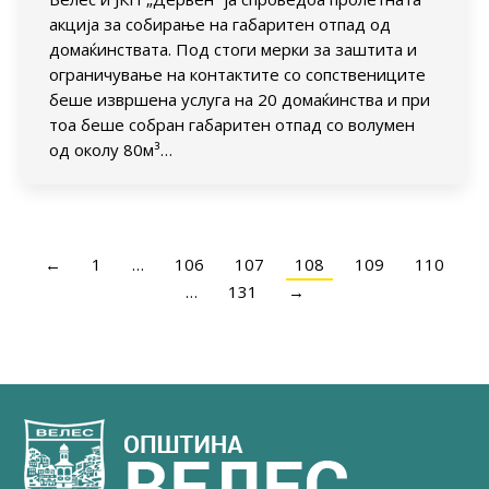
акција за собирање на габаритен отпад од
домаќинствата. Под стоги мерки за заштита и
ограничување на контактите со сопствениците
беше извршена услуга на 20 домаќинства и при
тоа беше собран габаритен отпад со волумен
од околу 80м³…
←
1
…
106
107
108
109
110
…
131
→