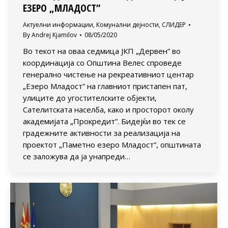
ЕЗЕРО „МЛАДОСТ”
Актуелни информации
,
Комунални дејности
,
СЛИДЕР
By
Andrej Kjamilov
08/05/2020
Во текот на оваа седмица ЈКП „Дервен” во
координација со Општина Велес спроведе
генерално чистење на рекреативниот центар
„Езеро Младост” на главниот пристапен пат,
улиците до угостителските објекти,
Сателитската населба, како и просторот околу
академијата „Прокредит”. Бидејќи во тек се
градежните активности за реализација на
проектот „Паметно езеро Младост”, општината
се заложува да ја унапреди…