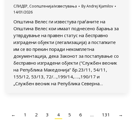
СЛИДЕР
,
Соопштенија/известувања
By
Andrej Kjamilov
14/01/2026
Општина Велес ги известува граѓаните на
Општина Велес кои имаат поднесено барања за
утврдување на правен статус на бесправно
изградени објекти (легализација) а постапките
им се во прекин поради некомплетна
документација, дека Законот за постапување со
бесправно изградени објекти (“Службен весник
на Република Македонија” бр.23/11, 54/11,
155/12, 53/13, 72/…,199/14,…..,190/17 и
„Службен весник на Република Северна…
←
1
2
3
4
5
6
…
131
→