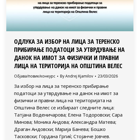
ОДЛУКА ЗА ИЗБОР НА ЛИЦА ЗА ТЕРЕНСКО
ПРИБИРАЊЕ ПОДАТОЦИ ЗА УТВРДУВАЊЕ НА
ДАНОК НА ИМОТ ЗА ФИЗИЧКИ И ПРАВНИ
ЛИЦА НА ТЕРИТОРИЈА НА ОПШТИНА ВЕЛЕС
Објава/повик/конкурс
By
Andrej Kjamilov
23/03/2026
За избор на лица за теренско прибирање
податоци за утврдување на данок на имот за
физички и правни лица на територијата на
Општина Велес се избираат следните лица:
Татјана Воденичарова; Елена Тодоровски; Сара
Минова; Моника Андова; Александра Матева;
Драган Андовски; Марија Банева; Бошко
Тасковски; Гордана Гргиќ; Стојанче Јовчев.