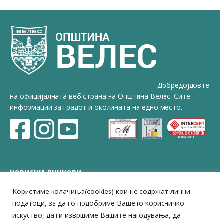
Добредојдовте
на официјалната веб страна на Општина Велес. Сите
информации за градот и околината на едно место.
КОРИСНИ ЛИНКОВИ
Користиме колачиња(cookies) кои не содржат лични
ЗЕЛС – Заедница на единиците на локална самоуправа
Центар за развој на Вардарски плански регион
податоци, за да го подобриме Вашето корисничко
Јавно комунално претпријатие „Дервен“
искуство, да ги извршиме Вашите нагодувања, да