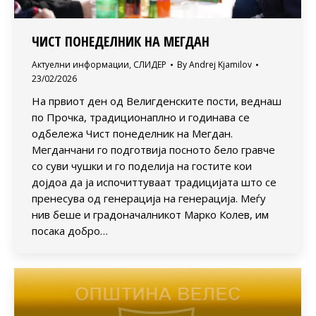
ЧИСТ ПОНЕДЕЛНИК НА МЕГДАН
Актуелни информации
,
СЛИДЕР
By
Andrej Kjamilov
23/02/2026
На првиот ден од Велигденските пости, веднаш
по Прочка, традиционаплно и годинава се
одбележа Чист понеделник на Мегдан.
Мегданчани го подготвија посното бело гравче
со суви чушки и го поделија на гостите кои
дојдоа да ја испочиттуваат традицијата што се
пренесува од генерација на генерација. Меѓу
нив беше и градоначалникот Марко Колев, им
посака добро…