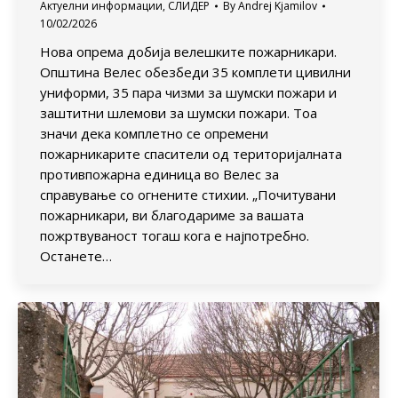
Актуелни информации
,
СЛИДЕР
By
Andrej Kjamilov
10/02/2026
Нова опрема добија велешките пожарникари.
Општина Велес обезбеди 35 комплети цивилни
униформи, 35 пара чизми за шумски пожари и
заштитни шлемови за шумски пожари. Тоа
значи дека комплетно се опремени
пожарникарите спасители од територијалната
противпожарна единица во Велес за
справување со огнените стихии. „Почитувани
пожарникари, ви благодариме за вашата
пожртвуваност тогаш кога е најпотребно.
Останете…