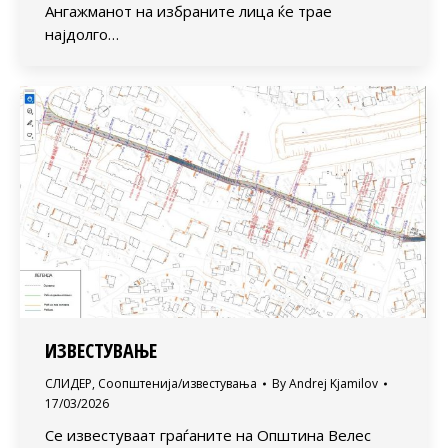
Ангажманот на избраните лица ќе трае
најдолго…
ИЗВЕСТУВАЊЕ
СЛИДЕР
,
Соопштенија/известувања
By
Andrej Kjamilov
17/03/2026
Се известуваат граѓаните на Oпштина Велес