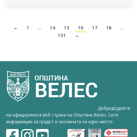
←
1
…
14
15
16
17
18
…
131
→
Добредојдовте
на официјалната веб страна на Општина Велес. Сите
информации за градот и околината на едно место.