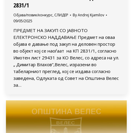
2831/1
Објава/повик/конкурс
,
СЛИДЕР
By
Andrej Kjamilov
09/05/2025
ПРЕДМЕТ НА ЗАКУП СО ЈАВНОТО
ЕЛЕКТРОНСКО НАДДАВАЊЕ Предмет на оваа
објава е давање под закуп на деловен простор
во објект кој се наоѓаат на КП 2831/1, согласно
Имотен лист 29431 за КО Велес, со адреса на ул.
„ Димитар Влахов“,Велес, изразени во
табеларниот преглед, кој се издава согласно
заведена, Одлуката од Совет на Општина Велес
за…