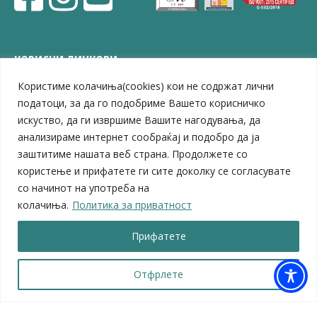
КОРИСНИ ЛИНКОВИ
Користиме колачиња(cookies) кои не содржат лични
ЗЕЛС – Заедница на единиците на локална самоуправа
Центар за развој на Вардарски плански регион
податоци, за да го подобриме Вашето корисничко
Јавно комунално претпријатие „Дервен“
искуство, да ги извршиме Вашите нагодувања, да
ЈПССО „Парк – спорт и паркинзи“
анализираме интернет сообраќај и подобро да ја
ЛБ „Гоце Делчев“
заштитиме нашата веб страна. Продолжете со
ЛУ „Народен Музеј“
користење и прифатете ги сите доколку се согласувате
Влада на Република Северна Македонија
со начинот на употреба на
Собрание на Република Северна Македонија
колачиња.
Политика за приватност
Министерство за финансии
Министерство за транспорт
Прифатете
Министерство за локална самоуправа
Министерство за дигитална трансформација
Министерство за јавна администрација
Отфрлете
Министерство за образование и наука
© 2026 Општина Велес | Сите права се задржани