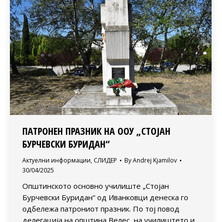
ПАТРОНЕН ПРАЗНИК НА ООУ „СТОЈАН
БУРЧЕВСКИ БУРИДАН“
Актуелни информации
,
СЛИДЕР
By
Andrej Kjamilov
30/04/2025
Општинското основно училиште „Стојан
Бурчевски Буридан“ од Иванковци денеска го
одбележа патрониот празник. По тој повод
делегација на општина Велес, на училиштето и