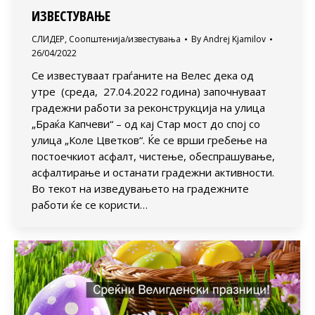
ИЗВЕСТУВАЊЕ
СЛИДЕР
,
Соопштенија/известувања
By
Andrej Kjamilov
26/04/2022
Се известуваат граѓаните на Велес дека од
утре (среда, 27.04.2022 година) започнуваат
градежни работи за реконструкција на улица
„Браќа Капчеви“ – од кај Стар мост до спој со
улица „Коле Цветков“. Ќе се врши гребење на
постоечкиот асфалт, чистење, обеспрашување,
асфалтирање и останати градежни активности.
Во текот на изведувањето на градежните
работи ќе се користи…