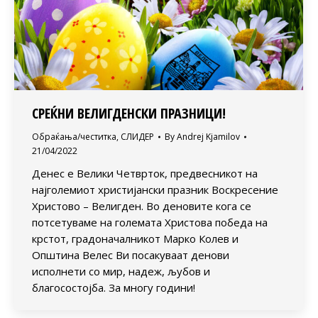
СРЕЌНИ ВЕЛИГДЕНСКИ ПРАЗНИЦИ!
Обраќања/честитка
,
СЛИДЕР
By
Andrej Kjamilov
21/04/2022
Денес е Велики Четврток, предвесникот на
најголемиот христијански празник Воскресение
Христово – Велигден. Во деновите кога се
потсетуваме на големата Христова победа на
крстот, градоначалникот Марко Колев и
Општина Велес Ви посакуваат денови
исполнети со мир, надеж, љубов и
благосостојба. За многу години!