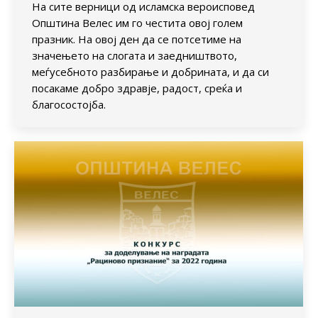
На сите верници од исламска вероисповед
Општина Велес им го честита овој голем
празник. На овој ден да се потсетиме на
значењето на слогата и заедништвото,
меѓусебното разбирање и добрината, и да си
посакаме добро здравје, радост, среќа и
благосостојба.