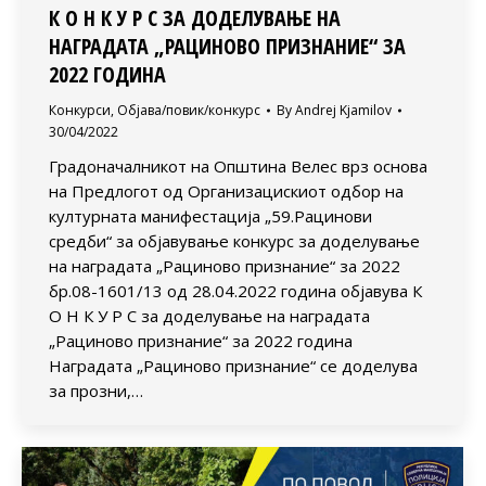
К О Н К У Р С ЗА ДОДЕЛУВАЊЕ НА
НАГРАДАТА „РАЦИНОВО ПРИЗНАНИЕ“ ЗА
2022 ГОДИНА
Конкурси
,
Објава/повик/конкурс
By
Andrej Kjamilov
30/04/2022
Градоначалникот на Општина Велес врз основа
на Предлогот од Организацискиот одбор на
културната манифестација „59.Рацинови
средби“ за објавување конкурс за доделување
на наградата „Рациново признание“ за 2022
бр.08-1601/13 од 28.04.2022 година објавува К
О Н К У Р С за доделување на наградата
„Рациново признание“ за 2022 година
Наградата „Рациново признание“ се доделува
за прозни,…