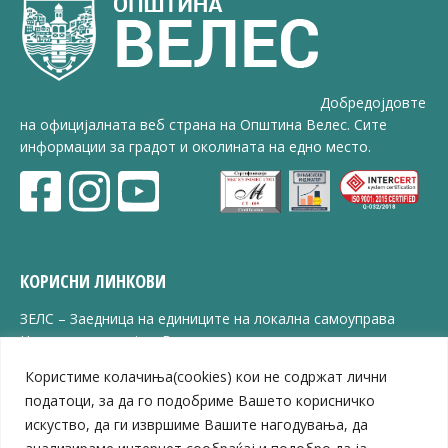
Добредојдовте
на официјалната веб страна на Општина Велес. Сите
информации за градот и околината на едно место.
КОРИСНИ ЛИНКОВИ
ЗЕЛС – Заедница на единиците на локална самоуправа
Центар за развој на Вардарски плански регион
Јавно комунално претпријатие „Дервен“
Користиме колачиња(cookies) кои не содржат лични
ЈПССО „Парк – спорт и паркинзи“
податоци, за да го подобриме Вашето корисничко
ЛБ „Гоце Делчев“
искуство, да ги извршиме Вашите нагодувања, да
ЛУ „Народен Музеј“