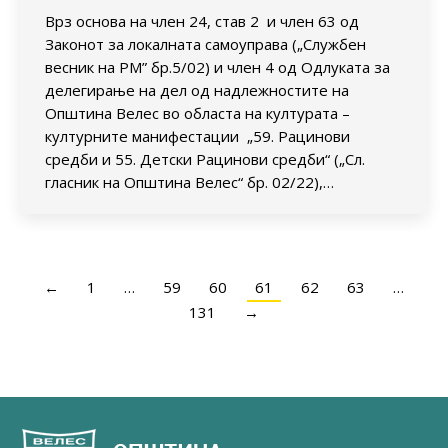
Врз основа на член 24, став 2 и член 63 од
Законот за локалната самоуправа („Службен
весник на РМ” бр.5/02) и член 4 од Одлуката за
делегирање на дел од надлежностите на
Општина Велес во областа на културата –
културните манифестации „59. Рацинови
средби и 55. Детски Рацинови средби“ („Сл.
гласник на Општина Велес“ бр. 02/22),…
←
1
…
59
60
61
62
63
…
131
→