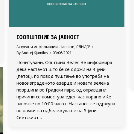
СООПШТЕНИЕ ЗА ЈАВНОСТ
Актуелни информации
,
Настани
,
СЛИДЕР
By
Andrej Kjamilov
03/06/2021
Почитувани, Општина Велес Ве информира
дека настанот што ќе се одржи на 4 јуни
(петок), по повод пуштање во употреба на
новоизграденото езерце и новата зелена
површина во Градски парк, од оправдани
причини се поместува еден час порано и ќе
започне во 10:00 часот. Настанот се одржува
во рамки на одбележување на 5 јуни
Светскиот…