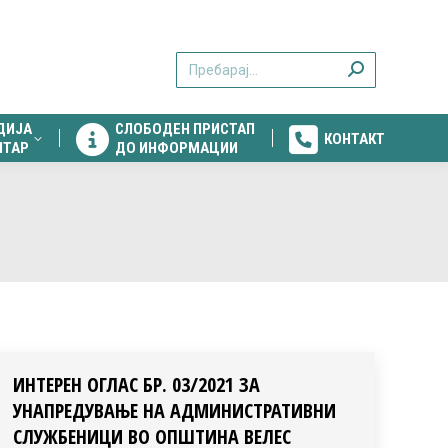
ДИЈА
СЛОБОДЕН ПРИСТАП
КОНТАКТ
Search:
НТАР
ДО ИНФОРМАЦИИ
ДИЈА
СЛОБОДЕН ПРИСТАП
КОНТАКТ
НТАР
ДО ИНФОРМАЦИИ
ИНТЕРЕН ОГЛАС БР. 03/2021 ЗА
УНАПРЕДУВАЊЕ НА АДМИНИСТРАТИВНИ
СЛУЖБЕНИЦИ ВО ОПШТИНА ВЕЛЕС