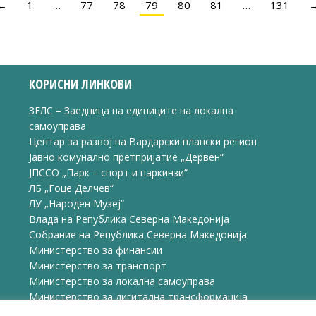
←
1
…
77
78
79
80
81
…
131
КОРИСНИ ЛИНКОВИ
ЗЕЛС – Заедница на единиците на локална
самоуправа
Центар за развој на Вардарски плански регион
Јавно комунално претпријатие „Дервен“
ЈПССО „Парк – спорт и паркинзи“
ЛБ „Гоце Делчев“
ЛУ „Народен Музеј“
Влада на Република Северна Македонија
Собрание на Република Северна Македонија
Министерство за финансии
Министерство за транспорт
Министерство за локална самоуправа
Министерство за дигитална трансформација
Министерство за јавна администрација