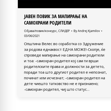
ЈАВЕН ПОВИК ЗА МАПИРАЊЕ НА
САМОХРАНИ РОДИТЕЛИ
Објава/повик/конкурс
,
СЛИДЕР
By
Andrej Kjamilov
03/06/2021
Општина Велес во соработка со Здружение
за родова еднаквост ЕДНА МОЖЕ!-Скопје, ќе
спроведе мапирање на самохрани родители
и тоа: -самохран родител кој сам ги врши
родителските права и должности за детето,
поради тоа што другиот родител е непознат,
починат или исчезнат; -самохран родител на
дете чиешто татковство не е признаено;
-самохран родител, чиј што статус…