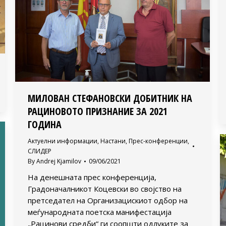
МИЛОВАН СТЕФАНОВСКИ ДОБИТНИК НА
РАЦИНОВОТО ПРИЗНАНИЕ ЗА 2021
ГОДИНА
Актуелни информации
,
Настани
,
Прес-конференции
,
СЛИДЕР
By
Andrej Kjamilov
09/06/2021
На денешната прес конференција,
Градоначалникот Коцевски во својство на
претседател на Организацискиот одбор на
меѓународната поетска манифестација
„Рацинови средби“ ги соопшти одлуките за