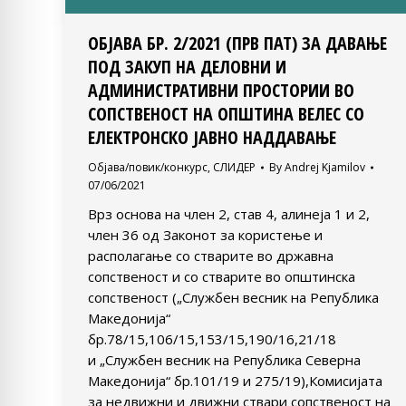
ОБЈАВА БР. 2/2021 (ПРВ ПАТ) ЗА ДАВАЊЕ
ПОД ЗАКУП НА ДЕЛОВНИ И
АДМИНИСТРАТИВНИ ПРОСТОРИИ ВО
СОПСТВЕНОСТ НА ОПШТИНА ВЕЛЕС СО
ЕЛЕКТРОНСКО ЈАВНО НАДДАВАЊЕ
Објава/повик/конкурс
,
СЛИДЕР
By
Andrej Kjamilov
07/06/2021
Врз основа на член 2, став 4, алинеја 1 и 2,
член 36 од Законот за користење и
располагање со стварите во државна
сопственост и со стварите во општинска
сопственост („Службен весник на Република
Македонија“
бр.78/15,106/15,153/15,190/16,21/18
и „Службен весник на Република Северна
Македонија“ бр.101/19 и 275/19),Комисијата
за недвижни и движни ствари сопственост на