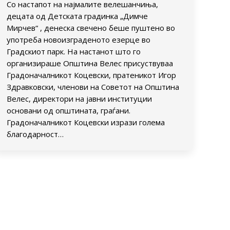
Со настапот на најмалите велешанчиња,
децата од Детската градинка „Димче
Мирчев“ , денеска свечено беше пуштено во
употреба новоизграденото езерце во
Градскиот парк. На настанот што го
организираше Општина Велес присуствуваа
Градоначалникот Коцевски, пратеникот Игор
Здравковски, членови на Советот на Општина
Велес, директори на јавни институции
основани од општината, граѓани.
Градоначалникот Коцевски изрази голема
благодарност…