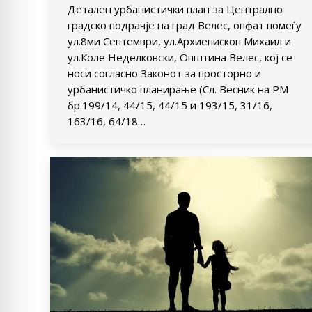
Детален урбанистички план за Централно
градско подрачје на град Велес, опфат помеѓу
ул.8ми Септември, ул.Архиепископ Михаил и
ул.Коле Неделковски, Општина Велес, кој се
носи согласно Законот за просторно и
урбанистичко планирање (Сл. Весник на РМ
бр.199/14, 44/15, 44/15 и 193/15, 31/16,
163/16, 64/18…