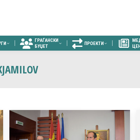
ГРАЃАНСКИ
МЕ
УГИ
ПРОЕКТИ
БУЏЕТ
ЦЕ
ГРАЃАНСКИ
МЕ
УГИ
ПРОЕКТИ
БУЏЕТ
ЦЕ
KJAMILOV