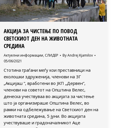
АКЦИЈА ЗА ЧИСТЕЊЕ ПО ПОВОД
СВЕТСКИОТ ДЕН НА ЖИВОТНАТА
СРЕДИНА
Актуелни информации
,
СЛИДЕР
By
Andrej Kjamilov
05/06/2021
Стотина граѓани меѓу кои преставници на
еколошки здруженија, членови на ЗГ
„Акцијаш “, вработени во ЈКП „Дервен“,
членови на советот на Општина Велес,
денеска учествуваа во акцијата за чистење
што ја организираше Општина Велес, во
рамки на одбележување на Светскиот ден на
животната средина, 5 јуни. Во акцијата
учествуваше и градоначалникот Аце