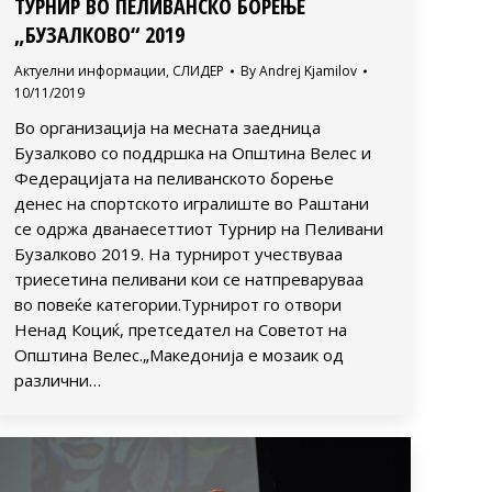
ТУРНИР ВО ПЕЛИВАНСКО БОРЕЊЕ
„БУЗАЛКОВО“ 2019
Актуелни информации
,
СЛИДЕР
By
Andrej Kjamilov
10/11/2019
Во организација на месната заедница
Бузалково со поддршка на Општина Велес и
Федерацијата на пеливанското борење
денес на спортското игралиште во Раштани
се одржа дванаесеттиот Турнир на Пеливани
Бузалково 2019. На турнирот учествуваа
триесетина пеливани кои се натпреваруваа
во повеќе категории.Турнирот го отвори
Ненад Коциќ, претседател на Советот на
Општина Велес.„Македонија е мозаик од
различни…