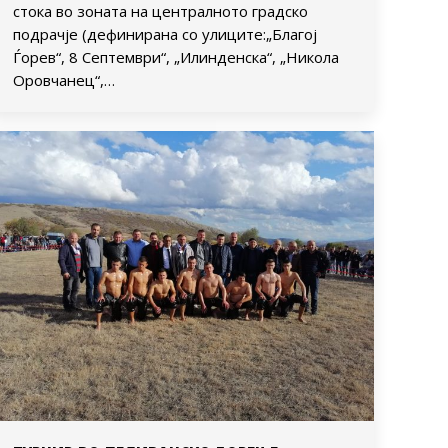
стока во зоната на централното градско
подрачје (дефинирана со улиците:„Благој
Ѓорев“, 8 Септември“, „Илинденска“, „Никола
Оровчанец“,…