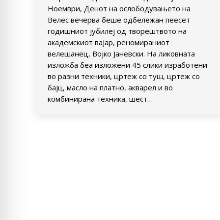
Ноември, Денот на ослободувањето на
Велес вечерва беше одбележан пеесет
годишниот јубилеј од творештвото на
академскиот вајар, реномираниот
велешанец, Војко Јаневски. На ликовната
изложба беа изложени 45 слики изработени
во разни техники, цртеж со туш, цртеж со
бајц, масло на платно, акварел и во
комбинирана техника, шест…