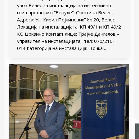
увоз Велес за инсталација за интензивно
свињарство, м.в “Венуле”, Општина Велес.
Адреса: Ул.“Кирил Пејчиновиќ” бр.20, Велес
Локација на инсталацијата: КП 49/1 и КП 49/2
КО Црквино Контакт лице: Трајче Дангалов –
управител на инсталацијата, тел: 070/216-
014 Категорија на инсталација: Точка…