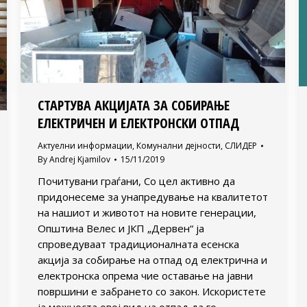
СТАРТУВА АКЦИЈАТА ЗА СОБИРАЊЕ
ЕЛЕКТРИЧЕН И ЕЛЕКТРОНСКИ ОТПАД
Актуелни информации
,
Комунални дејности
,
СЛИДЕР
By
Andrej Kjamilov
15/11/2019
Почитувани граѓани, Со цел активно да
придонесеме за унапредување на квалитетот
на нашиот и животот на новите генерации,
Општина Велес и ЈКП „Дервен“ ја
спроведуваат традиционалната есенска
акција за собирање на отпад од електрична и
електронска опрема чие оставање на јавни
површини е забрането со закон. Искористете
ја можноста овој вид на отпад да го…