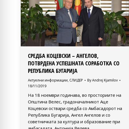
СРЕДБА КОЦЕВСКИ – АНГЕЛОВ,
ПОТВРДЕНА УСПЕШНАТА СОРАБОТКА СО
РЕПУБЛИКА БУГАРИЈА
Актуелни информации
,
СЛИДЕР
By
Andrej Kjamilov
18/11/2019
На 18 ноември годинава, во просториите на
Општина Велес, градоначалникот Аце
Коцевски оствари средба со Амбасадорот на
Република Бугарија, Ангел Ангелов и со
советничката за култура и образование при
амбасадата, Антонија Велева.