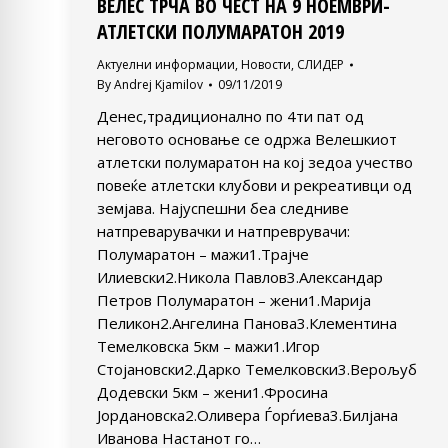
ВЕЛЕС ТРЧА ВО ЧЕСТ НА 9 НОЕМВРИ-
АТЛЕТСКИ ПОЛУМАРАТОН 2019
Актуелни информации
,
Новости
,
СЛИДЕР
By
Andrej Kjamilov
09/11/2019
Денес,традиционално по 4ти пат од
неговото основање се одржа Велешкиот
атлетски полумаратон на кој зедоа учество
повеќе атлетски клубови и рекреативци од
земјава. Најуспешни беа следниве
натпреварувачки и натпреврувачи:
Полумаратон – мажи1.Трајче
Илиевски2.Никола Павлов3.Александар
Петров Полумаратон – жени1.Марија
Пеликон2.Ангелина Панова3.Клементина
Темелковска 5км – мажи1.Игор
Стојановски2.Дарко Темелковски3.Верољуб
Додевски 5км – жени1.Фросина
Јордановска2.Оливера Ѓорѓиева3.Билјана
Иванова Настанот го…