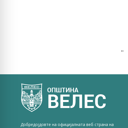
←
Добредојдовте на официјалната веб страна на