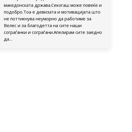
македонската држава.Секогаш може повеќе и
подобро.Тоа е девизата и мотивацијата што
не поттикнува неуморно да работиме за
Велес и за благодетта на сите наши
сограѓанки и сограѓани.Апелирам сите заедно
да…