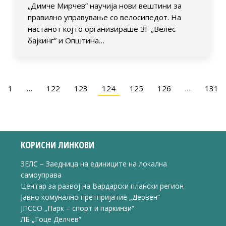
„Димче Мирчев” научија нови вештини за
правилно управување со велосипедот. На
настанот кој го организираше ЗГ „Велес
бајкинг” и Општина…
1
…
122
123
124
125
126
…
131
КОРИСНИ ЛИНКОВИ
ЗЕЛС – Заедница на единиците на локална
самоуправа
Центар за развој на Вардарски плански регион
Јавно комунално претпријатие „Дервен“
ЈПССО „Парк – спорт и паркинзи“
ЛБ „Гоце Делчев“