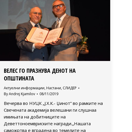
ВЕЛЕС ГО ПРАЗНУВА ДЕНОТ НА
ОПШТИНАТА
Актуелни информации
,
Настани
,
СЛИДЕР
By
Andrej Kjamilov
08/11/2019
Вечерва во НУЦК „Ј.Х.К.- Џинот“ во рамките на
Свечената академија велешани ги слушнаа
имињата на добитниците на
Деветтоноемвриските награди.„Нашата
саможртва е вградена во темелите на