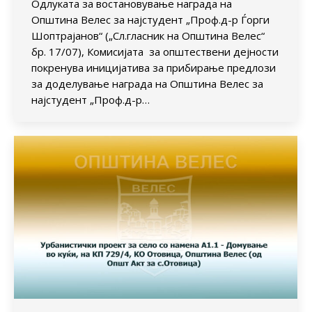
Одлуката за востановување награда на
Општина Велес за најстудент „Проф.д-р Ѓорги
Шоптрајанов“ („Сл.гласник на Општина Велес“
бр. 17/07), Комисијата за општествени дејности
покренува иницијатива за прибирање предлози
за доделување награда на Општина Велес за
најстудент „Проф.д-р…