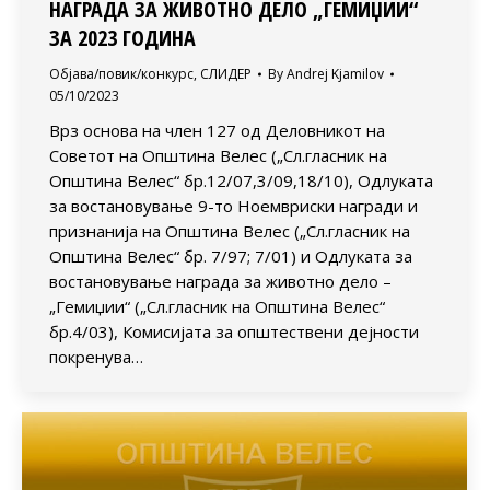
НАГРАДА ЗА ЖИВОТНО ДЕЛО „ГЕМИЏИИ“
ЗА 2023 ГОДИНА
Објава/повик/конкурс
,
СЛИДЕР
By
Andrej Kjamilov
05/10/2023
Врз основа на член 127 од Деловникот на
Советот на Општина Велес („Сл.гласник на
Општина Велес“ бр.12/07,3/09,18/10), Одлуката
за востановување 9-то Ноемвриски награди и
признанија на Општина Велес („Сл.гласник на
Општина Велес“ бр. 7/97; 7/01) и Одлуката за
востановување награда за животно дело –
„Гемиџии“ („Сл.гласник на Општина Велес“
бр.4/03), Комисијата за општествени дејности
покренува…