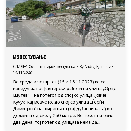
ИЗВЕСТУВАЊЕ
СЛИДЕР
,
Соопштенија/известувања
By
Andrej Kjamilov
14/11/2023
Во среда и четврток (15 и 16.11.2023) ќе се
изведуваат асфалтерски работи на улица „Орце
Шутев“ – на потегот од спој со улица „Јовче
Ќучук“ кај мовчето, до спој со улица „Ѓорѓи
Димитров“ на ширинката (кај дуќанчињата) во
должина од околу 250 метри. Во текот на овие
два дена, тој потег од улицата нема да…