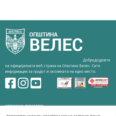
Добредојдовте
на официјалната веб страна на Општина Велес. Сите
информации за градот и околината на едно место.
КОРИСНИ ЛИНКОВИ
Користиме колачиња(cookies) кои не содржат лични