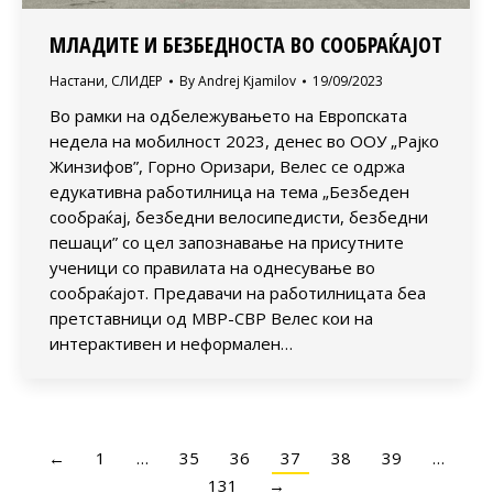
МЛАДИТЕ И БЕЗБЕДНОСТА ВО СООБРАЌАЈОТ
Настани
,
СЛИДЕР
By
Andrej Kjamilov
19/09/2023
Во рамки на одбележувањето на Европската
недела на мобилност 2023, денес во ООУ „Рајко
Жинзифов”, Горно Оризари, Велес се одржа
едукативна работилница на тема „Безбеден
сообраќај, безбедни велосипедисти, безбедни
пешаци” со цел запознавање на присутните
ученици со правилата на однесувaње во
сообраќајот. Предавачи на работилницата беа
претставници од МВР-СВР Велес кои на
интерактивен и неформален…
←
1
…
35
36
37
38
39
…
131
→