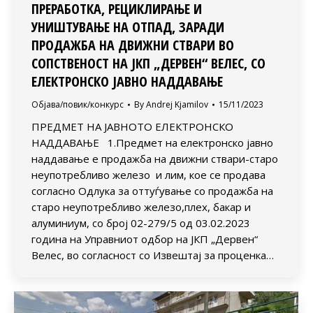
ПРЕРАБОТКА, РЕЦИКЛИРАЊЕ И
УНИШТУВАЊЕ НА ОТПАД, ЗАРАДИ
ПРОДАЖБА НА ДВИЖНИ СТВАРИ ВО
СОПСТВЕНОСТ НА ЈКП „ДЕРВЕН“ ВЕЛЕС, СО
ЕЛЕКТРОНСКО ЈАВНО НАДДАВАЊЕ
Објава/повик/конкурс
By
Andrej Kjamilov
15/11/2023
ПРЕДМЕТ НА ЈАВНОТО ЕЛЕКТРОНСКО
НАДДАВАЊЕ 1.Предмет на електронско јавно
наддавање е продажба на движни ствари-старо
неупотребливо железо и лим, кое се продава
согласно Одлука за оттуѓување со продажба на
старо неупотребливо железо,плех, бакар и
алуминиум, со број 02-279/5 од 03.02.2023
година на Управниот одбор на ЈКП „Дервен“
Велес, во согласност со Извештај за проценка…