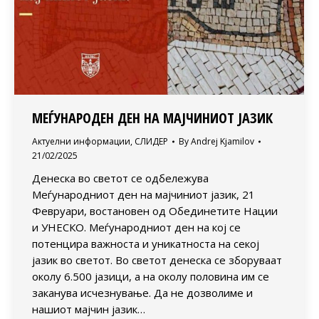
МЕЃУНАРОДЕН ДЕН НА МАЈЧИНИОТ ЈАЗИК
Актуелни информации
,
СЛИДЕР
By
Andrej Kjamilov
21/02/2025
Денеска во светот се одбележува
Меѓународниот ден на мајчиниот јазик, 21
Февруари, востановен од Обединетите Нации
и УНЕСКО. Меѓународниот ден на кој се
потенцира важноста и уникатноста на секој
јазик во светот. Во светот денеска се зборуваат
околу 6.500 јазици, а на околу половина им се
заканува исчезнување. Да не дозволиме и
нашиот мајчин јазик…