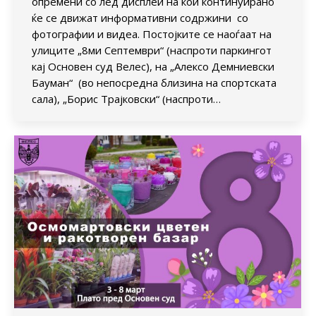
опремени со лед дисплеи на кои континуирано
ќе се движат информативни содржини со
фотографии и видеа. Постојките се наоѓаат на
улиците „8ми Септември“ (наспроти паркингот
кај Основен суд Велес), на „Алексо Демниевски
Бауман“ (во непосредна близина на спортската
сала), „Борис Трајковски“ (наспроти…