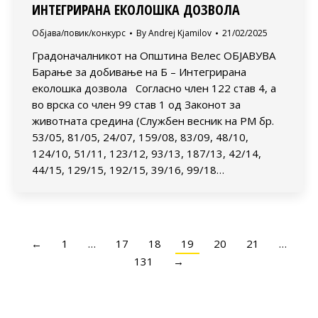
ИНТЕГРИРАНА ЕКОЛОШКА ДОЗВОЛА
Објава/повик/конкурс
By
Andrej Kjamilov
21/02/2025
Градоначалникот на Општина Велес ОБЈАВУВА
Барање за добивање на Б – Интегрирана
еколошка дозвола Согласно член 122 став 4, а
во врска со член 99 став 1 од Законот за
животната средина (Службен весник на РМ бр.
53/05, 81/05, 24/07, 159/08, 83/09, 48/10,
124/10, 51/11, 123/12, 93/13, 187/13, 42/14,
44/15, 129/15, 192/15, 39/16, 99/18…
←
1
…
17
18
19
20
21
…
131
→