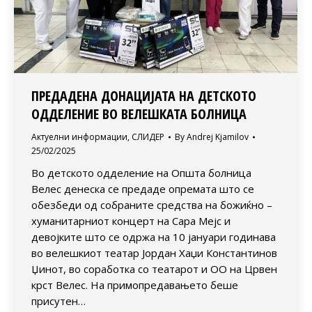
ПРЕДАДЕНА ДОНАЦИЈАТА НА ДЕТСКОТО
ОДДЕЛЕНИЕ ВО ВЕЛЕШКАТА БОЛНИЦА
Актуелни информации
,
СЛИДЕР
By
Andrej Kjamilov
25/02/2025
Во детското одделение на Општа болница
Велес денеска се предаде опремата што се
обезбеди од собраните средства на божиќно –
хуманитарниот концерт на Сара Мејс и
девојките што се одржа на 10 јануари годинава
во велешкиот театар Јордан Хаџи Константинов
Џинот, во соработка со театарот и ОО на Црвен
крст Велес. На примопредавањето беше
присутен…