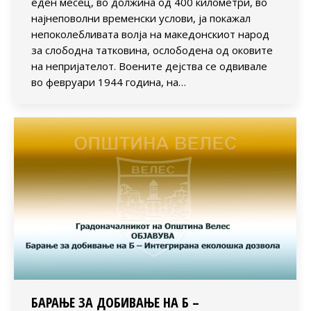
еден месец, во должина од 400 километри, во
најнеповолни временски услови, ја покажал
непоколебливата волја на македонскиот народ
за слободна татковина, ослободена од оковите
на непријателот. Воените дејства се одвивале
во февруари 1944 година, на…
БАРАЊЕ ЗА ДОБИВАЊЕ НА Б –