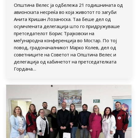
Општина Велес ја одбележа 21 годишнината од
авионската несреќа во која животот го загуби
Анита Кришан Лозаноска. Таа беше дел од
осумчлената делегација што го придружуваше
претседателот Борис Трајковски на
меѓународна конференција во Мостар. По тој
повод, градоначалникот Марко Колев, дел од
советниците на Советот на Општина Велес и
делегација од кабинетот на претседателката
Гордана…