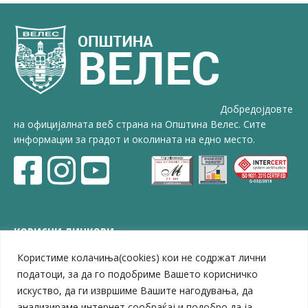
Добредојдовте
на официјалната веб страна на Општина Велес. Сите
информации за градот и околината на едно место.
КОРИСНИ ЛИНКОВИ
Користиме колачиња(cookies) кои не содржат лични
ЗЕЛС – Заедница на единиците на локална самоуправа
Центар за развој на Вардарски плански регион
податоци, за да го подобриме Вашето корисничко
Јавно комунално претпријатие „Дервен“
искуство, да ги извршиме Вашите нагодувања, да
ЈПССО „Парк – спорт и паркинзи“
анализираме интернет сообраќај и подобро да ја