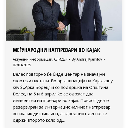
МЕЃУНАРОДНИ НАТПРЕВАРИ ВО КАЈАК
Актуелни информации
,
СЛИДЕР
By
Andrej Kjamilov
07/03/2025
Велес повторно ќе биде центар на значајни
спортски настани. Во организација на Кајак кану
клуб „Арка Борец“ и со поддршка на Општина
Велес, на 5 и 6 април ќе се одржат два
еминентни натпревари во кајак. Првиот ден е
резервиран за Интернационалниот натпревар
во класик дисциплина, а наредниот ден ќе се
одржи второто коло од…