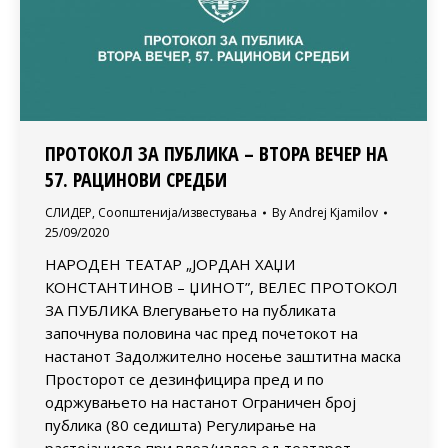
ПРОТОКОЛ ЗА ПУБЛИКА – ВТОРА ВЕЧЕР НА
57. РАЦИНОВИ СРЕДБИ
СЛИДЕР
,
Соопштенија/известувања
By
Andrej Kjamilov
25/09/2020
НАРОДЕН ТЕАТАР „ЈОРДАН ХАЏИ
КОНСТАНТИНОВ – ЏИНОТ”, ВЕЛЕС ПРОТОКОЛ
ЗА ПУБЛИКА Влегувањето на публиката
започнува половина час пред почетокот на
настанот Задолжително носење заштитна маска
Просторот се дезинфицира пред и по
одржувањето на настанот Ограничен број
публика (80 седишта) Регулирање на
растојанието при влез/излез од театарот