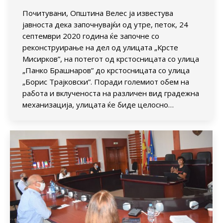
Почитувани, Општина Велес ја известува
јавноста дека започнувајќи од утре, петок, 24
септември 2020 година ќе започне со
реконструирање на дел од улицата „Крсте
Мисирков”, на потегот од крстосницата со улица
„Панко Брашнаров” до крстосницата со улица
„Борис Трајковски”. Поради големиот обем на
работа и вклученоста на различен вид градежна
механизација, улицата ќе биде целосно…