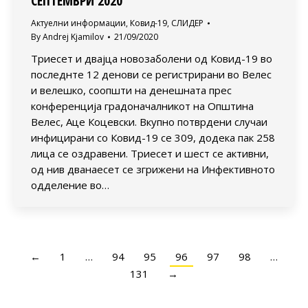
СЕПТЕМВРИ 2020
Актуелни информации
,
Ковид-19
,
СЛИДЕР
By
Andrej Kjamilov
21/09/2020
Триесет и двајца новозаболени од Ковид-19 во
последнте 12 денови се регистрирани во Велес
и велешко, соопшти на денешната прес
конференција градоначалникот на Општина
Велес, Аце Коцевски. Вкупно потврдени случаи
инфицирани со Ковид-19 се 309, додека пак 258
лица се оздравени. Триесет и шест се активни,
од нив дванаесет се згрижени на Инфективното
одделение во…
←
1
…
94
95
96
97
98
…
131
→