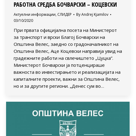
РАБОТНА СРЕДБА БОЧВАРСКИ – КОЦЕВСКИ
Актуелни информации
,
СЛИДЕР
By
Andrej Kjamilov
03/10/2020
При првата официјална посета на Министерот
за транспорт и врски Благој Бочварски на
Општина Велес, заедно со градоначалникот на
Општина Велес, Аце Коцевски направија увид на
градежните работи на свлечиштето „Цуцка”.
Министерот Бочварски ја потценцираше
важноста во инвестирањето и реализацијата на
капиталните проекти, важни за Општина Велес,
но и за другите региони. „Денес сум во…