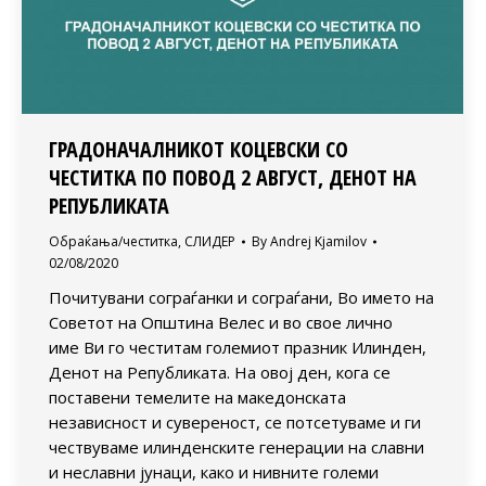
ГРАДОНАЧАЛНИКОТ КОЦЕВСКИ СО
ЧЕСТИТКА ПО ПОВОД 2 АВГУСТ, ДЕНОТ НА
РЕПУБЛИКАТА
Обраќања/честитка
,
СЛИДЕР
By
Andrej Kjamilov
02/08/2020
Почитувани сограѓанки и сограѓани, Во името на
Советот на Општина Велес и во свое лично
име Ви го честитам големиот празник Илинден,
Денот на Републиката. На овој ден, кога се
поставени темелите на македонската
независност и сувереност, се потсетуваме и ги
чествуваме илинденските генерации на славни
и неславни јунаци, како и нивните големи