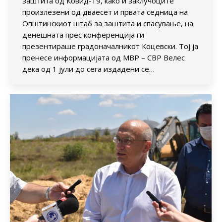
заштита од Ковид-19, како и заклучоците
произлезени од дваесет и првата седница на
Општинскиот штаб за заштита и спасување, на
денешната прес конференција ги
презентираше градоначалникот Коцевски. Тој ја
пренесе информацијата од МВР – СВР Велес
дека од 1 јули до сега издадени се…