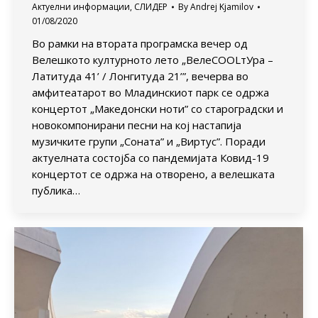
Актуелни информации
,
СЛИДЕР
By
Andrej Kjamilov
01/08/2020
Во рамки на втората програмска вечер од
Велешкото културното лето „ВелеСOOLтУра –
Латитуда 41’ / Лонгитуда 21’”, вечерва во
амфитеатарот во Младинскиот парк се одржа
концертот „Македонски ноти” со староградски и
новокомпонирани песни на кој настапија
музичките групи „Соната” и „Виртус”. Поради
актуелната состојба со пандемијата Ковид-19
концертот се одржа на отворено, а велешката
публика…