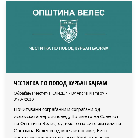
ЧЕСТИТКА ПО ПОВОД КУРБАН БАЈРАМ
Обраќања/честитка
,
СЛИДЕР
By
Andrej Kjamilov
31/07/2020
Почитувани сограѓанки и сограѓани од
исламската вероисповед, Во името на Советот
на Општина Велес, од името на сите жители на
Општина Велес и од мое лично име, Ви го
честитам големиот празник Курбан Бајрам.