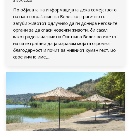
31/07/2020
По објавата на информацијата дека семејството
на наш сограѓанин на Велес кој трагично го
загуби животот одлучило да ги донира неговите
органи за да спаси човечки животи, би сакал
како градоначалник на Општина Велес во името
на сите граѓани да ја изразам мојата огромна
благодарност и почит за нивниот хуман гест. Во
свое лично име,…