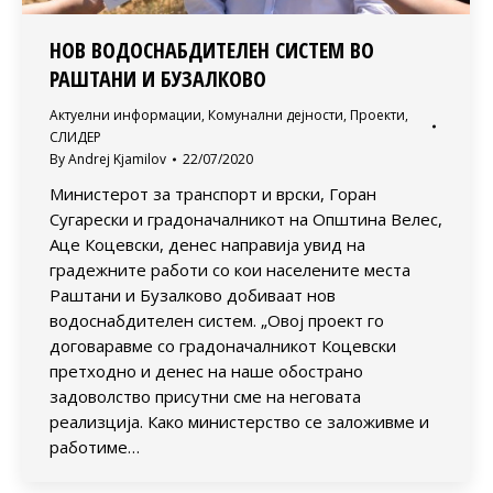
НОВ ВОДОСНАБДИТЕЛЕН СИСТЕМ ВО
РАШТАНИ И БУЗАЛКОВО
Актуелни информации
,
Комунални дејности
,
Проекти
,
СЛИДЕР
By
Andrej Kjamilov
22/07/2020
Министерот за транспорт и врски, Горан
Сугарески и градоначалникот на Општина Велес,
Аце Коцевски, денес направија увид на
градежните работи со кои населените места
Раштани и Бузалково добиваат нов
водоснабдителен систем. „Овој проект го
договаравме со градоначалникот Коцевски
претходно и денес на наше обострано
задоволство присутни сме на неговата
реализција. Како министерство се заложивме и
работиме…