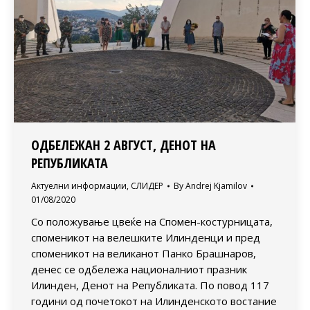
ОДБЕЛЕЖАН 2 АВГУСТ, ДЕНОТ НА
РЕПУБЛИКАТА
Актуелни информации
,
СЛИДЕР
By
Andrej Kjamilov
01/08/2020
Со положување цвеќе на Спомен-костурницата,
споменикот на велешките Илинденци и пред
споменикот на великанот Панко Брашнаров,
денес се одбележа националниот празник
Илинден, Денот на Републиката. По повод 117
години од почетокот на Илинденското востание