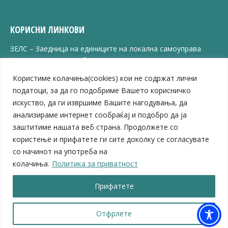
КОРИСНИ ЛИНКОВИ
ЗЕЛС – Заедница на единиците на локална самоуправа
Центар за развој на Вардарски плански регион
Јавно комунално претпријатие „Дервен“
Користиме колачиња(cookies) кои не содржат лични
ЈПССО „Парк – спорт и паркинзи“
податоци, за да го подобриме Вашето корисничко
ЛБ „Гоце Делчев“
искуство, да ги извршиме Вашите нагодувања, да
ЛУ „Народен Музеј“
анализираме интернет сообраќај и подобро да ја
Влада на Република Северна Македонија
Собрание на Република Северна Македонија
заштитиме нашата веб страна. Продолжете со
Министерство за финансии
користење и прифатете ги сите доколку се согласувате
Министерство за транспорт
со начинот на употреба на
Министерство за локална самоуправа
колачиња.
Политика за приватност
Министерство за дигитална трансформација
Министерство за јавна администрација
Прифатете
Министерство за образование и наука
© 2026 Општина Велес | Сите права се задржани
Отфрлете
Мапа на веб-страницата
|
Политика за приватност |
Архива