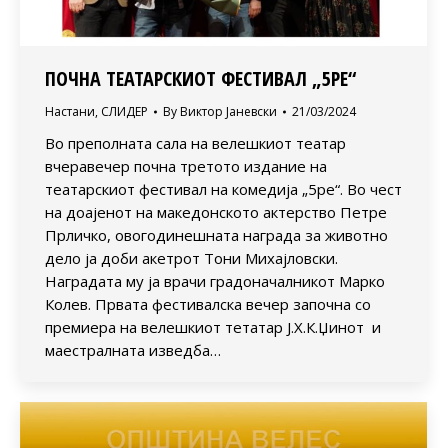
ПОЧНА ТЕАТАРСКИОТ ФЕСТИВАЛ „5РЕ“
Настани
,
СЛИДЕР
By
Виктор Јаневски
21/03/2024
Во преполната сала на велешкиот театар
вчеравечер почна третото издание на
театарскиот фестивал на комедија „5ре“. Во чест
на доајенот на македонското актерство Петре
Прличко, овогодинешната награда за животно
дело ја доби акетрот Тони Михајловски.
Наградата му ја врачи градоначалникот Марко
Колев. Првата фестивалска вечер започна со
премиера на велешкиот тетатар Ј.Х.К.Џинот и
маестралната изведба…