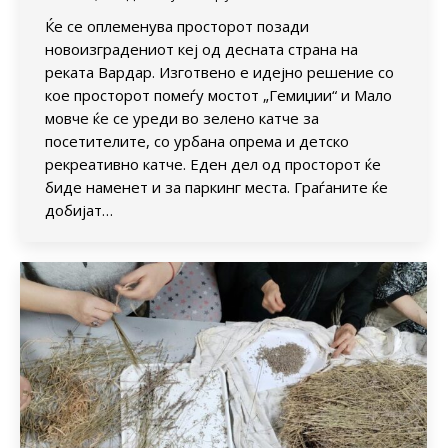
Ќе се оплеменува просторот позади
новоизградениот кеј од десната страна на
реката Вардар. Изготвено е идејно решение со
кое просторот помеѓу мостот „Гемиџии“ и Мало
мовче ќе се уреди во зелено катче за
посетителите, со урбана опрема и детско
рекреативно катче. Еден дел од просторот ќе
биде наменет и за паркинг места. Граѓаните ќе
добијат…