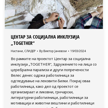
ЦЕНТАР ЗА СОЦИЈАЛНА ИНКЛУЗИЈА
„TOGETHER“
Настани
,
СЛИДЕР
By
Виктор Јаневски
19/03/2024
Во рамките на проектот Центар за социјална
инклузија „TOGETHER“, Здружението на лица со
церебрална парализа и други попречености
Велес денес одржа работилница за
одгледување на лековити билки. Покрај оваа
работилница, како дел од проектот се
организираат и ликовни, грнчарски,
литературни работилници, работилници за
мотивација и животни вештини и работилници