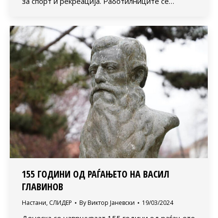
за спорт и рекреација. Работилниците се…
155 ГОДИНИ ОД РАЃАЊЕТО НА ВАСИЛ
ГЛАВИНОВ
Настани
,
СЛИДЕР
By
Виктор Јаневски
19/03/2024
Денеска се навршуваат 155 години од раѓањето