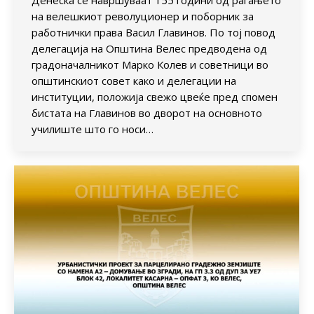
на велешкиот револуционер и поборник за
работнички права Васил Главинов. По тој повод
делегација на Општина Велес предводена од
градоначалникот Марко Колев и советници во
општинскиот совет како и делегации на
институции, положија свежо цвеќе пред спомен
бистата на Главинов во дворот на основното
училиште што го носи…