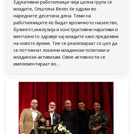
Едукативни работилници чија целна група се
младите, Општина Велес ќе одржи во
наредните десетина дена. Теми на
работилниците ќе бидат врсничкото насилство,
булингот,инклузија и конструктивни наративи и
менталното здравје кај младите како предизвик
на новото време. Тие се реализираат со цел да
се поттикнат локални младински политики и
младински активизам. Овие активности се
имплементираат во…