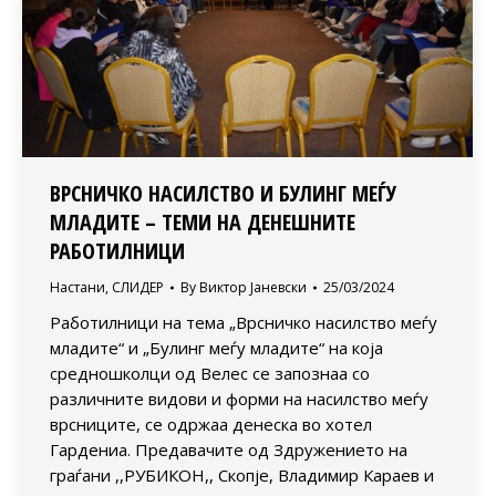
ВРСНИЧКО НАСИЛСТВО И БУЛИНГ МЕЃУ
МЛАДИТЕ – ТЕМИ НА ДЕНЕШНИТЕ
РАБОТИЛНИЦИ
Настани
,
СЛИДЕР
By
Виктор Јаневски
25/03/2024
Работилници на тема „Врсничко насилство меѓу
младите“ и „Булинг меѓу младите“ на која
средношколци од Велес се запознаа со
различните видови и форми на насилство меѓу
врсниците, се одржаа денеска во хотел
Гардениа. Предавачите од Здружението на
граѓани ,,РУБИКОН,, Скопје, Владимир Караев и