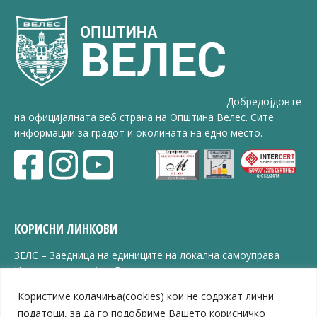
Добредојдовте
на официјалната веб страна на Општина Велес. Сите
информации за градот и околината на едно место.
КОРИСНИ ЛИНКОВИ
ЗЕЛС – Заедница на единиците на локална самоуправа
Центар за развој на Вардарски плански регион
Јавно комунално претпријатие „Дервен“
Користиме колачиња(cookies) кои не содржат лични
ЈПССО „Парк – спорт и паркинзи“
податоци, за да го подобриме Вашето корисничко