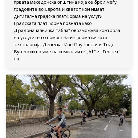
првата македонска општина која се брои меѓу
градовите во Европа и светот кои имаат
дигитална градска платформа на услуги.
Градската платформа позната како
„Градоначалничка табла“ овозможува контрола
на услугите со помош на информатичката
технологија. Денеска, Иво Пауновски и Тоде
Буцевски во име на компаниите „А1“ и „Геонет“
на…