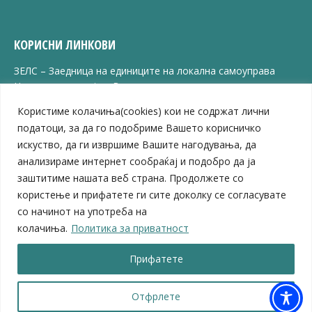
КОРИСНИ ЛИНКОВИ
ЗЕЛС – Заедница на единиците на локална самоуправа
Центар за развој на Вардарски плански регион
Јавно комунално претпријатие „Дервен“
Користиме колачиња(cookies) кои не содржат лични
ЈПССО „Парк – спорт и паркинзи“
податоци, за да го подобриме Вашето корисничко
ЛБ „Гоце Делчев“
искуство, да ги извршиме Вашите нагодувања, да
ЛУ „Народен Музеј“
анализираме интернет сообраќај и подобро да ја
Влада на Република Северна Македонија
заштитиме нашата веб страна. Продолжете со
Собрание на Република Северна Македонија
Министерство за финансии
користење и прифатете ги сите доколку се согласувате
Министерство за транспорт
со начинот на употреба на
Министерство за локална самоуправа
колачиња.
Политика за приватност
Министерство за дигитална трансформација
Министерство за јавна администрација
Прифатете
Министерство за образование и наука
Отфрлете
© 2026 Општина Велес | Сите права се задржани
Мапа на веб-страницата
|
Политика за приватност |
Архива