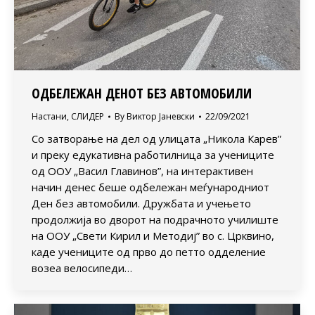
ОДБЕЛЕЖАН ДЕНОТ БЕЗ АВТОМОБИЛИ
Настани
,
СЛИДЕР
By
Виктор Јаневски
22/09/2021
Со затворање на дел од улицата „Никола Карев”
и преку едукативна работилница за учениците
од ООУ „Васил Главинов”, на интерактивен
начин денес беше одбележан меѓународниот
Ден без автомобили. Дружбата и учењето
продолжија во дворот на подрачното училиште
на ООУ „Свети Кирил и Методиј” во с. Црквино,
каде учениците од прво до петто одделение
возеа велосипеди…