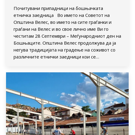
Почитувани припадници на бошњачката
етничка заедница Во името на Советот на
Општина Велес, во името на сите граѓанки и
граѓани на Велес и во свое лично име Ви го
честитам 28 Септември – Меѓународниот ден на
Бошњаците. Општина Велес продолжува да ја
негува традицијата на градење на соживот со
различните етнички заедници кои се…