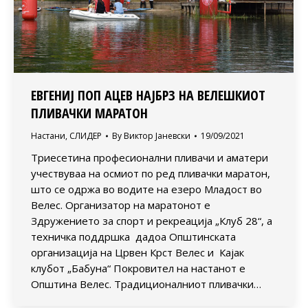
ЕВГЕНИЈ ПОП АЦЕВ НАЈБРЗ НА ВЕЛЕШКИОТ
ПЛИВАЧКИ МАРАТОН
Настани
,
СЛИДЕР
By
Виктор Јаневски
19/09/2021
Триесетина професионални пливачи и аматери
учествуваа на осмиот по ред пливачки маратон,
што се одржа во водите на езеро Младост во
Велес. Организатор на маратонот е
Здружението за спорт и рекреација „Клуб 28“, а
техничка поддршка дадоа Општинската
организација на Црвен Крст Велес и Кајак
клубот „Бабуна“ Покровител на настанот е
Општина Велес. Традиционалниот пливачки…