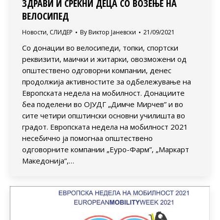
ЗДРАВИ И СРЕЌНИ ДЕЦА СО ВОЗЕЊЕ НА
ВЕЛОСИПЕД
Новости
,
СЛИДЕР
By
Виктор Јаневски
21/09/2021
Со донации во велосипеди, топки, спортски
реквизити, маички и житарки, овозможени од
општествено одговорни компании, денес
продолжија активностите за одбележување на
Европската недела на мобилност. Донациите
беа поделени во ОЈУДГ „Димче Мирчев” и во
сите четири општински основни училишта во
градот. Европската недела на мобилност 2021
несебично ја помогнаа општествено
одговорните компании „Еуро-Фарм”, „Маркарт
Македонија”,…