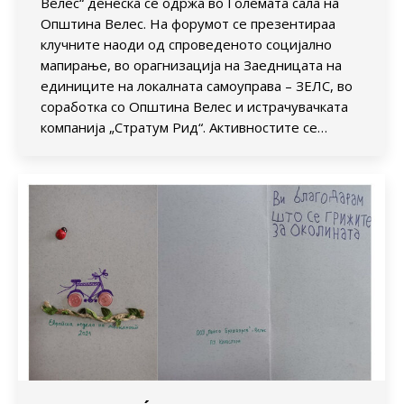
Велес“ денеска се одржа во Големата сала на
Општина Велес. На форумот се презентираа
клучните наоди од спроведеното социјално
мапирање, во орагнизација на Заедницата на
единиците на локалната самоуправа – ЗЕЛС, во
соработка со Општина Велес и истрачувачката
компанија „Стратум Рид“. Активностите се…