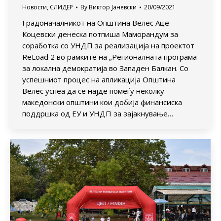
Новости
,
СЛИДЕР
By
Виктор Јаневски
20/09/2021
Градоначалникот на Општина Велес Аце
Коцевски денеска потпиша Маморандум за
соработка со УНДП за реализација на проектот
ReLoad 2 во рамките на „Регионалната програма
за локална демократија во Западен Балкан. Со
успешниот процес на апликација Општина
Велес успеа да се најде помеѓу неколку
македонски општини кои добија финансиска
поддршка од ЕУ и УНДП за зајакнување…