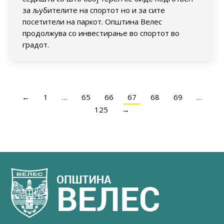
за љубителите на спортот но и за сите
посетители на паркот. Општина Велес
продолжува со инвестирање во спортот во
градот.
←
1
…
65
66
67
68
69
…
125
→