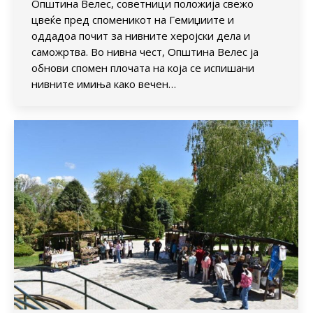
Општина Велес, советници положија свежо
цвеќе пред споменикот на Гемиџиите и
оддадоа почит за нивните херојски дела и
саможртва. Во нивна чест, Општина Велес ја
обнови спомен плочата на која се испишани
нивните имиња како вечен…