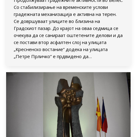
Продолжуваат градежните активности во Велес.
Со стабилизирање на временските услови
градежната механизација е активна на терен.
Се довршуваат улиците во близина на
Градскиот пазар. До крајот на оваа седмица се
очекува да се санираат оштетените делови и да
се постави втор асфалтен слој на улицата
„Кресненско востание“ додека на улицата
„Петре Прличко“ е прдвидено да…