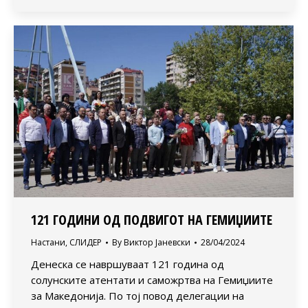
121 ГОДИНИ ОД ПОДВИГОТ НА ГЕМИЏИИТЕ
Настани
,
СЛИДЕР
By
Виктор Јаневски
28/04/2024
Денеска се навршуваат 121 година од
солунските атентати и саможртва на Гемиџиите
за Македонија. По тој повод делегации на