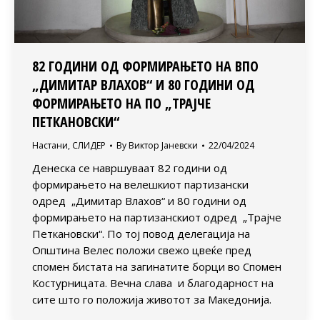
82 ГОДИНИ ОД ФОРМИРАЊЕТО НА ВПО
„ДИМИТАР ВЛАХОВ“ И 80 ГОДИНИ ОД
ФОРМИРАЊЕТО НА ПО „ТРАЈЧЕ
ПЕТКАНОВСКИ“
Настани
,
СЛИДЕР
By
Виктор Јаневски
22/04/2024
Денеска се навршуваат 82 години од
формирањето на велешкиот партизански
одред „Димитар Влахов“ и 80 години од
формирањето на партизанскиот одред „Трајче
Петкановски“. По тој повод делегација на
Општина Велес положи свежо цвеќе пред
спомен бистата на загинатите борци во Спомен
Костурницата. Вечна слава и благодарност на
сите што го положија животот за Македонија.