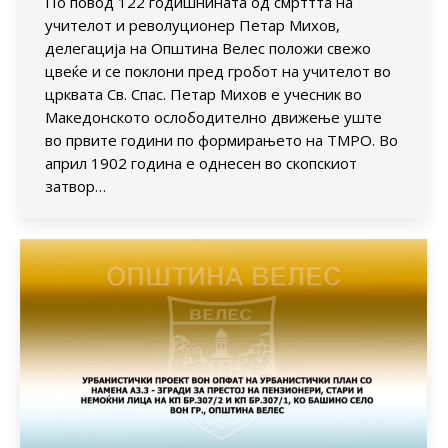
По повод 122 годишнината од смрттта на
учителот и револуционер Петар Михов,
делегација на Општина Велес положи свежо
цвеќе и се поклони пред гробот на учителот во
црквата Св. Спас. Петар Михов е учесник во
Македонското ослободително движење уште
во првите години по формирањето на ТМРО. Во
април 1902 година е однесен во скопскиот
затвор…