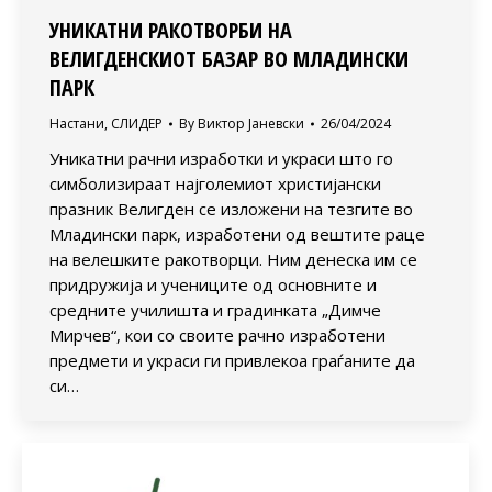
УНИКАТНИ РАКОТВОРБИ НА
ВЕЛИГДЕНСКИОТ БАЗАР ВО МЛАДИНСКИ
ПАРК
Настани
,
СЛИДЕР
By
Виктор Јаневски
26/04/2024
Уникатни рачни изработки и украси што го
симболизираат најголемиот христијански
празник Велигден се изложени на тезгите во
Младински парк, изработени од вештите раце
на велешките ракотворци. Ним денеска им се
придружија и учениците од основните и
средните училишта и градинката „Димче
Мирчев“, кои со своите рачно изработени
предмети и украси ги привлекоа граѓаните да
си…