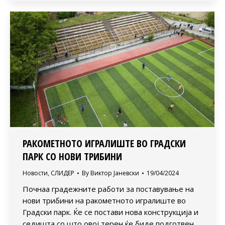
РАКОМЕТНОТО ИГРАЛИШТЕ ВО ГРАДСКИ
ПАРК СО НОВИ ТРИБИНИ
Новости
,
СЛИДЕР
By
Виктор Јаневски
19/04/2024
Почнаа градежните работи за поставување на
нови трибини на ракометното игралиште во
Градски парк. Ќе се постави нова конструкција и
седишта со што овој терен ќе биде подготвен